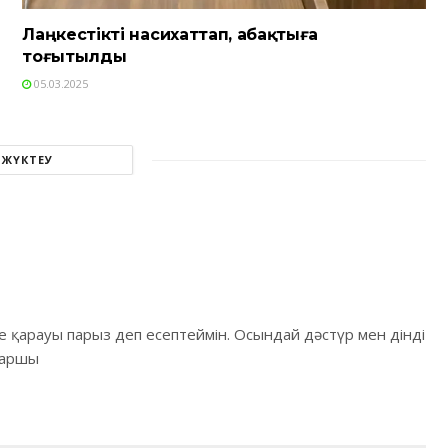
Лаңкестікті насихаттап, абақтыға
тоғытылды
05.03.2025
 ЖҮКТЕУ
іне қарауы парыз деп есептеймін. Осындай дәстүр мен дінді
даршы