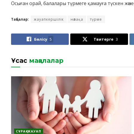
Осыған орай, балалары түрмеге қамауға түскен және
Таңбалар:
жауапкершілік
нәпақа
түрме
Бөлісу
5
Твитерге
3
Ұқсас
мақалалар
СҰРАҚ-ЖАУАП