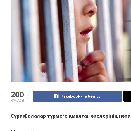
200
Facebook-те бөлісу
ҚАРАЛДЫ
Сұрақ: Балалар түрмеге қамалған әкелерінің нәп