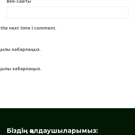
Веб-сайты
 the next time I comment.
рқылы хабарлаңыз.
қылы хабарлаңыз.
Біздің қолдаушыларымыз: