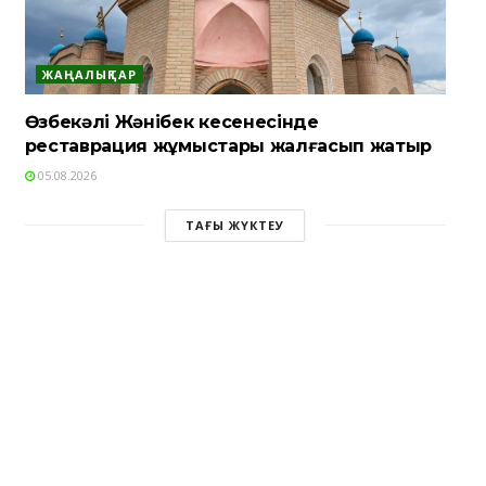
ЖАҢАЛЫҚТАР
Өзбекәлі Жәнібек кесенесінде
реставрация жұмыстары жалғасып жатыр
05.08.2026
ТАҒЫ ЖҮКТЕУ