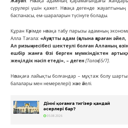
Жауап
: Нәпақа адамның қарамағындағы жандары
сүрулері үшін қажет. Нәпақа дегенде жауаптының 
баспанасы, ем-шараларын түсінуге болады.
Құран Кәрімде нәпақа табу парызы адамның экономи
Алла Тағала:
«Ауқатты адам (қолына қараған әйел, 
Ал ризық-несібесі шектеулі болған Алланың өзін
ешбір жанға Өзі берген мүмкіндіктен артық 
жеңілдік нәсіп етеді», – деген
[Талақ 65/7]
.
Нәпақаға лайықты болғандар – мұқтаж болу шартыме
балалары мен немерелері) және әйелі.
Діннің қоғамға тигізер қандай
әсерлері бар?
05.08.2026