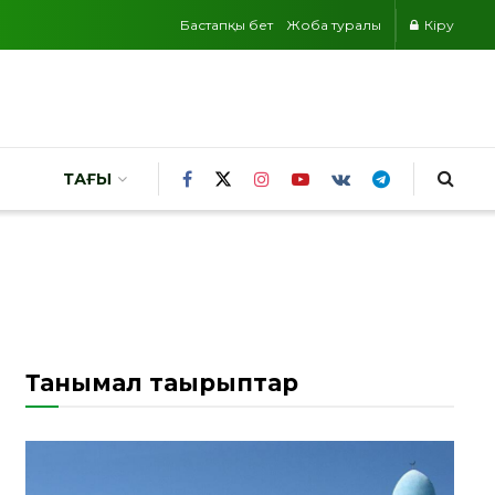
Бастапқы бет
Жоба туралы
Кіру
ТАҒЫ
Танымал тақырыптар