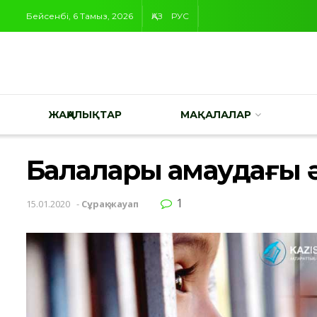
Бейсенбі, 6 Тамыз, 2026
ҚАЗ
РУС
ЖАҢАЛЫҚТАР
МАҚАЛАЛАР
Балалары қамаудағы 
1
15.01.2020
-
Сұрақ-жауап