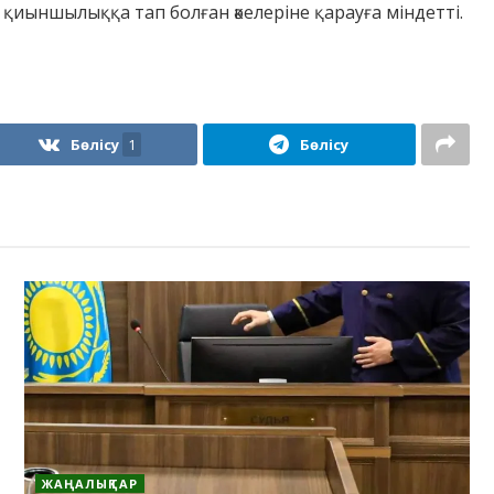
 қиыншылыққа тап болған әкелеріне қарауға міндетті.
Бөлісу
1
Бөлісу
ЖАҢАЛЫҚТАР