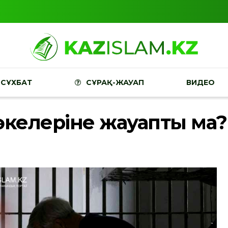
СҰХБАТ
СҰРАҚ-ЖАУАП
ВИДЕО
әкелеріне жауапты ма?