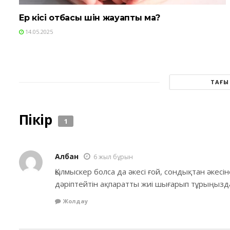
Ер кісі отбасы үшін жауапты ма?
14.05.2025
ТАҒЫ
Пікір
1
Албан
6 жыл бұрын
Қылмыскер болса да әкесі ғой, сондықтан әкес
дәріптейтін ақпаратты жиі шығарып тұрыңыз
Жолдау