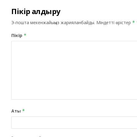
Пікір қалдыру
Э-пошта мекенжайыңыз жарияланбайды.
Міндетті өрістер
*
Пікір
*
Аты
*