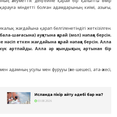
ның әлеуметтік деңгейіне қарай бір қалыпты өмір
қарауға міндетті болған адамдарының киімі, азығы,
калық жағдайына қарап белгіленетіндігі жеткізілген.
бала-шағасына) ауқатына қарай (мол) нәпақа берсін.
е нәсіп еткен жағдайына қарай нәпақа берсін. Алла
жүк артпайды. Алла әр қиындықтың артынан бір
н адамның усулы мен фурууы (әке-шешесі, ата-әжесі,
Исламда пікір айту әдебі бар ма?
03.08.2026