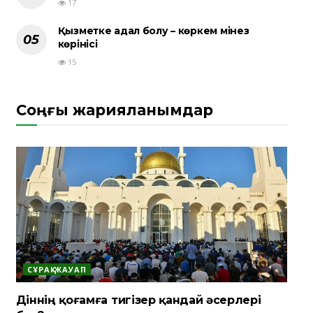
17
Қызметке адал болу – көркем мінез
көрінісі
15
Соңғы жарияланымдар
СҰРАҚ-ЖАУАП
Діннің қоғамға тигізер қандай әсерлері