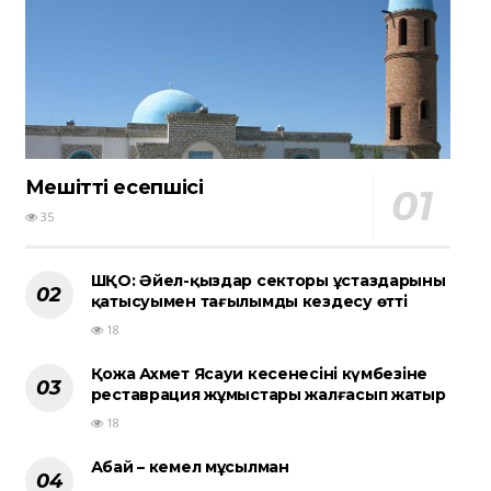
Мешіттің есепшісі
35
ШҚО: Әйел-қыздар секторы ұстаздарының
қатысуымен тағылымды кездесу өтті
18
Қожа Ахмет Ясауи кесенесінің күмбезіне
реставрация жұмыстары жалғасып жатыр
18
Абай – кемел мұсылман