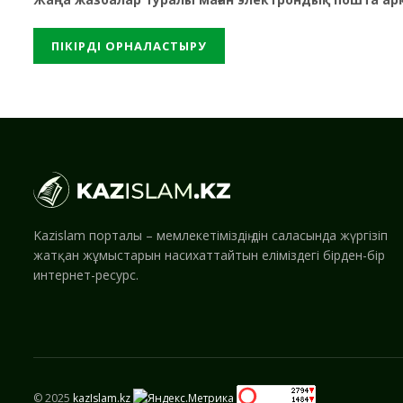
Kazislam порталы – мемлекетіміздің дін саласында жүргізіп
жатқан жұмыстарын насихаттайтын еліміздегі бірден-бір
интернет-ресурс.
© 2025
kazIslam.kz