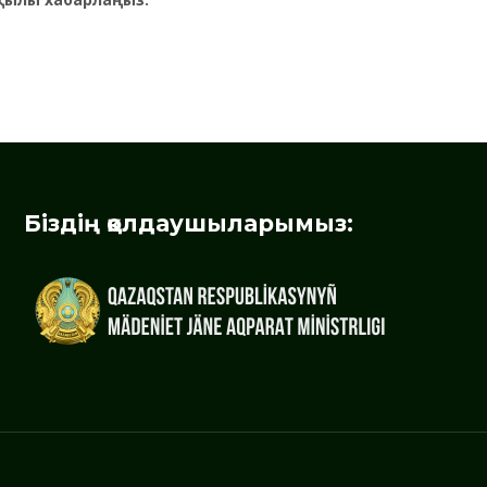
Біздің қолдаушыларымыз: