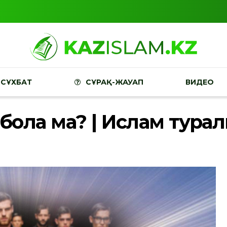
СҰХБАТ
СҰРАҚ-ЖАУАП
ВИДЕО
і бола ма? | Ислам тура