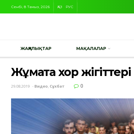
Сенбі, 8 Тамыз, 2026
ҚАЗ
РУС
ЖАҢАЛЫҚТАР
МАҚАЛАЛАР
Жұмақта хор жігіттер
0
29.08.2019
-
Видео
,
Сұхбат