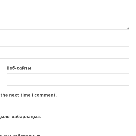
Веб-сайты
 the next time I comment.
рқылы хабарлаңыз.
қылы хабарлаңыз.