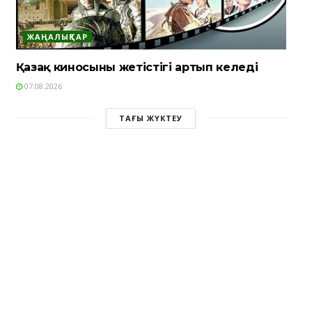
ЖАҢАЛЫҚТАР
Қазақ киносының жетістігі артып келеді
07.08.2026
ТАҒЫ ЖҮКТЕУ