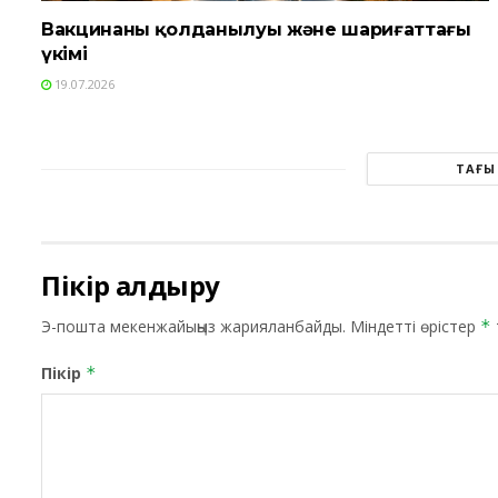
Вакцинаның қолданылуы және шариғаттағы
үкімі
19.07.2026
ТАҒЫ
Пікір қалдыру
Э-пошта мекенжайыңыз жарияланбайды.
Міндетті өрістер
*
Пікір
*