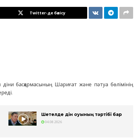
Twitter-де бөлісу
ы діни басқармасының Шариғат және пәтуа бөлімінің
реді.
Шетелде дін оқуының тәртібі бар
04.08.2026