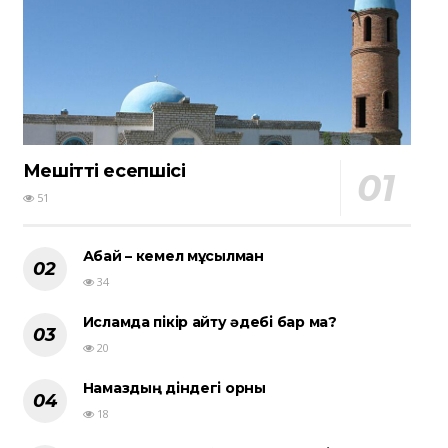
Мешіттің есепшісі
51
Абай – кемел мұсылман
34
Исламда пікір айту әдебі бар ма?
20
Намаздың діндегі орны
18