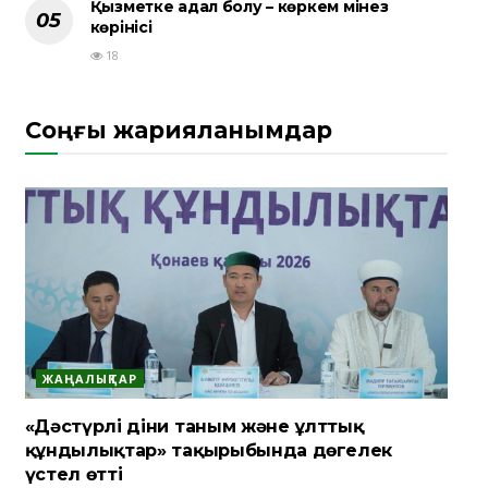
Қызметке адал болу – көркем мінез
көрінісі
18
Соңғы жарияланымдар
ЖАҢАЛЫҚТАР
«Дәстүрлі діни таным және ұлттық
құндылықтар» тақырыбында дөңгелек
үстел өтті