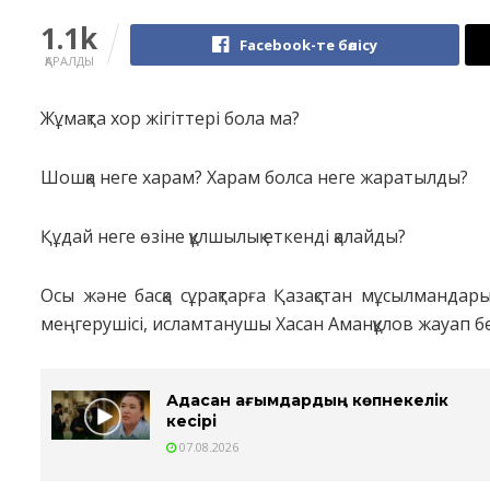
1.1k
Facebook-те бөлісу
ҚАРАЛДЫ
Жұмақта хор жігіттері бола ма?
Шошқа неге харам? Харам болса неге жаратылды?
Құдай неге өзіне құлшылық еткенді қалайды?
Осы және басқа сұрақтарға Қазақстан мұсылмандар
меңгерушісі, исламтанушы Хасан Аманқұлов жауап бе
Адасқан ағымдардың көпнекелік
кесірі
07.08.2026