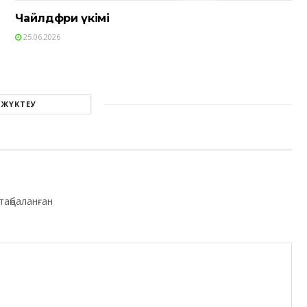
Чайлдфри үкімі
25.06.2026
 ЖҮКТЕУ
таңбаланған