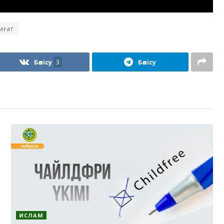
иғат
Бөлісу
3
Бөлісу
ИСЛАМ