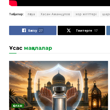
Таңбалар:
пәтуа
Хасан Аманқұлов
хор жігіттері
шар
Бөлісу
27
Твитерге
17
Ұқсас
мақалалар
ҚОҒАМ