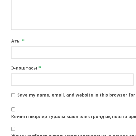
Аты
*
Э-поштасы
*
Save my name, email, and website in this browser for
Кейінгі пікірлер туралы маған электрондық пошта а
Жаңа жазбалар туралы маған электрондық пошта ар