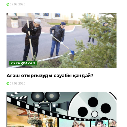
07.08.2026
СҰРАҚ-ЖАУАП
Ағаш отырғызудың сауабы қандай?
07.08.2026