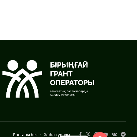
Бастапқы бет
Жоба туралы