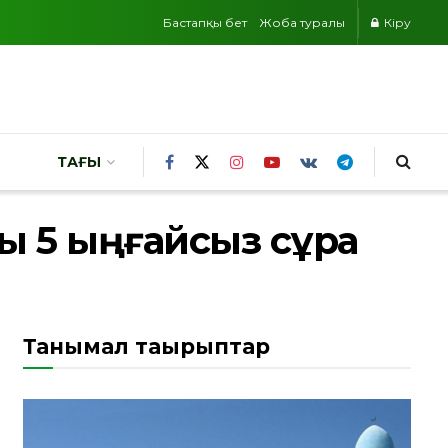
Бастапқы бет
Жоба туралы
Кіру
ТАҒЫ
лы 5 ыңғайсыз сұрақ
Танымал тақырыптар