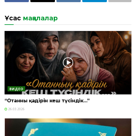
Ұқсас
мақалалар
ВИДЕО
“Отанның қадірін кеш түсіндік…”
26.03.2026