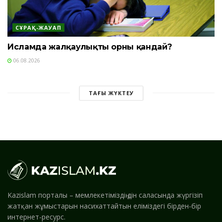
СҰРАҚ-ЖАУАП
Исламда жалқаулықтың орны қандай?
06.08.2026
ТАҒЫ ЖҮКТЕУ
Kazislam порталы – мемлекетіміздің дін саласында жүргізіп
жатқан жұмыстарын насихаттайтын еліміздегі бірден-бір
интернет-ресурс.