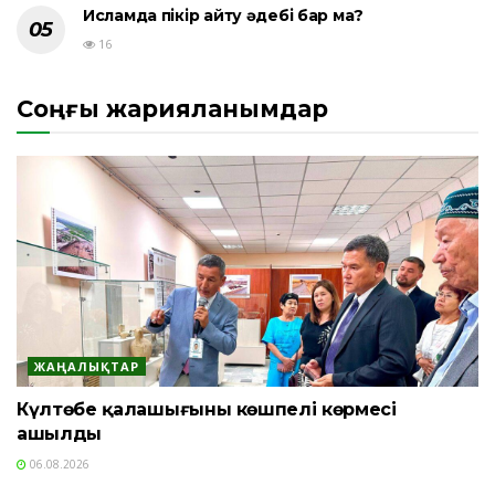
Исламда пікір айту әдебі бар ма?
16
Соңғы жарияланымдар
ЖАҢАЛЫҚТАР
Күлтөбе қалашығының көшпелі көрмесі
ашылды
06.08.2026