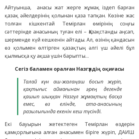
Айтуынша, анасы жат жерге жұмақ іздеп барған
қазақ әйелдерінің қолынан қаза тапқан. Көзіне жас
толған кішкентай Темірлан өмірінің соңғы
сәттерінде анасының туған елі – Қазақстанды аңсап,
шерменде күй кешкенін айтады. Ал, өзінің қандасын
өз қолымен өлтірген қазақтың әлгі үш әйелі бұл
қылмысқа қу ақша үшін барыпты…
Сегіз баламен оралған Назгүлдің оқиғасы
Талай күн аш-жалаңаш босып жүріп,
қақтығыс аймағынан әрең дегенде
қашып шыққан Назгүл жұмақтың басқа
емес, өз елінде, ата-анасының
разылығында екенін кеш түсінді.
Екі бауырын жетектеген Темірлан өздерін
қамқорлығына алған анасымен біріге жүріп, ДАИШ