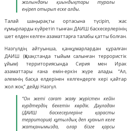
жолындағы қиындықтары туралы
еңіреп отырып еске алды.
Талай шаңырақты ортасына түсіріп, жас
ғұмырларды күйретіп тынған ДАИШ баскесерлерінің
шет елден келген азаматтарға талабы қатты болған.
Назгүлдің айтуынша, қанқұмарлардан құралған
ДАИШ (Қазақстанда тыйым салынған террористік
ұйым) территориясында Сирия мен Ирак
азаматтары ғана емін-еркін жүре алады. “Ал,
әлемнің басқа елдерінен келгендерге кері қайтар
жол жоқ” дейді Назгүл.
“Он жеті сағат жаяу жүрістен кейін
күрдтердің бекетін көрдік. Дәуладан
(ДАИШ баскесерлеріне қарасты
территория) құтылдық деп қуанып келе
жатқанымызда, олар бізге қарсы