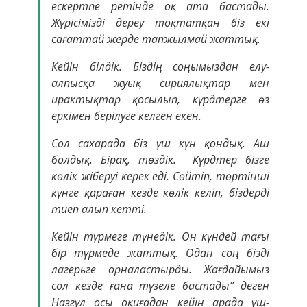
ескертпе ретінде оқ ата бастады.
Жүрісімізді дереу тоқтатқан біз екі
сағаттай жерде тапжылмай жаттық.
Кейін білдік. Біздің соңымыздан елу-
алпысқа жуық сириялықтар мен
ирактықтар қосылып, күрдтерге өз
еркімен берілуге келген екен.
Сол сахарада біз үш күн қондық. Аш
болдық. Бірақ, төздік. Күрдтер бізге
көлік жіберуі керек еді. Сөйтіп, төртінші
күнге қараған кезде көлік келіп, біздерді
тиеп алып кетті.
Кейін түрмеге түнедік. Он күндей тағы
бір түрмеде жаттық. Одан соң бізді
лагерьге орналастырды. Жағдайымыз
сол кезде ғана түзеле бастады” деген
Назгүл осы оқиғадан кейін арада үш-