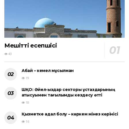
Мешіттің есепшісі
43
Абай – кемел мұсылман
19
ШҚО: Әйел-қыздар секторы ұстаздарының
қатысуымен тағылымды кездесу өтті
18
Қызметке адал болу – көркем мінез көрінісі
16