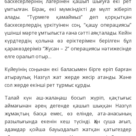
баскесерлерінің лагерінен қашып шығуға екі рет
ұмтылған. Бірақ, екі мүмкіндікті де мүлт жіберіп
алады. “Түрмеге қамаймыз” деп қорқытқан
баскесерлердің үркітуінен соң, “қашу операциясы”
үшінші мәрте ұмтылыста ғана сәтті аяқталады. Кейін
күрдтердің қолына өз еріктерімен берілген бұл
қаракөздеріміз “Жусан – 2” операциясы нәтижесінде
елге оралып отыр…
Күйеуінің соңынан екі баласымен бірге еріп барған
атыраулық Назгүл жат жерде жесір атанды. Және
сол жерде екінші рет тұрмыс құрды.
Талай күн аш-жалаңаш босып жүріп, қақтығыс
аймағынан әрең дегенде қашып шыққан Назгүл
жұмақтың басқа емес, өз елінде, ата-анасының
разылығында екенін кеш түсінді. Қан суша ағып,
адамдар қойша бауыздалып жатқан қатыгездер