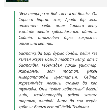
“Әкем терроризм бабымен істі болды. Ол
Сирияға барған жоқ. Арада бір жыл
өткеннен кейін анам Сирияға кету
жөнінде шешім қабылдағанын айтты.
Сөйтіп, анамызбен бірге қақтығыс
аймағына кеттік.
Бастапқыда бәрі дұрыс болды. Кейін кез
келген жерге бомба тастап кету, атыс
басталды. Төбемізден ұшқан ұшақтар
жарылғыш зат тастап, үлкен
ғимараттарды құлататын. Сөйтіп
жүргенімізде нағашы ағамыз да көп
тұрмады. Оны “еліме қайтамын” дегені
үшін, жендеттердің өздері жазаға
тартып, өлтірді. Анам да сол жерде
қайтыс болып кетті” дейді Темірлан.