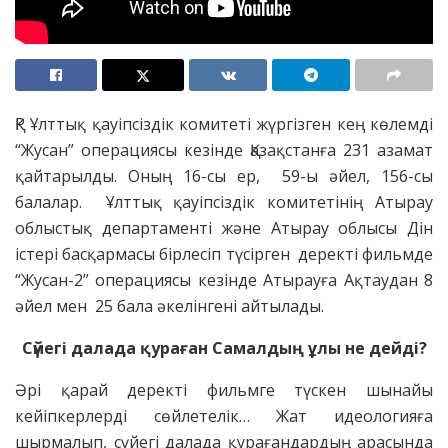
ҚР Ұлттық қауіпсіздік комитеті жүргізген кең көлемді
“Жусан” операциясы кезінде Қазақстанға 231 азамат
қайтарылды. Оның 16-сы ер, 59-ы әйел, 156-сы
балалар. Ұлттық қауіпсіздік комитетінің Атырау
облыстық департаменті және Атырау облысы Дін
істері басқармасы бірлесіп түсірген деректі фильмде
“Жусан-2” операциясы кезінде Атырауға Ақтаудан 8
әйел мен 25 бала әкелінгені айтылады.
Сүйегі далада қураған Самалдың ұлы не дейді?
Әрі қарай деректі фильмге түскен шынайы
кейіпкерлерді сөйлетелік… Жат идеологияға
шырмалып, сүйегі далада қурағандардың арасында