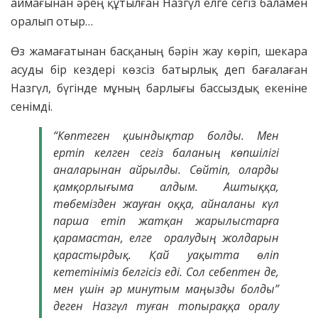
аймағынан әрең құтылған Назгүл елге сегіз баламен
оралып отыр…
Өз жамағатынан басқаның бәрін жау көріп, шекара
асуды бір кездері көзсіз батырлық деп бағалаған
Назгүл, бүгінде мұның барлығы бассыздық екеніне
сенімді.
“Көптеген қиындықтар болды. Мен
ертіп келген сегіз баланың көпшілігі
аналарынан айрылды. Сөйтіп, оларды
қамқорлығыма алдым. Аштыққа,
төбемізден жауған оққа, айналаны күл
парша етіп жатқан жарылыстарға
қарамастан, елге оралудың жолдарын
қарастырдық. Қай уақытта өліп
кететініміз белгісіз еді. Сол себептен де,
мен үшін әр минутым маңызды болды”
деген Назгүл туған топыраққа оралу