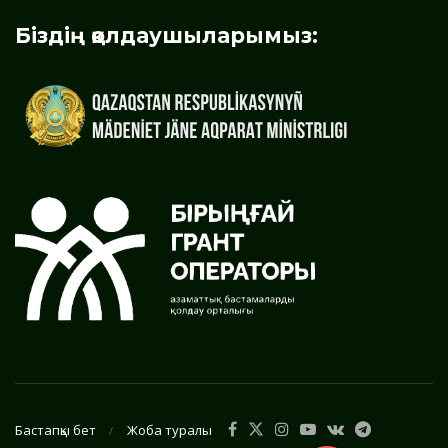
Біздің қолдаушыларымыз:
Бастапқы бет
Жоба туралы