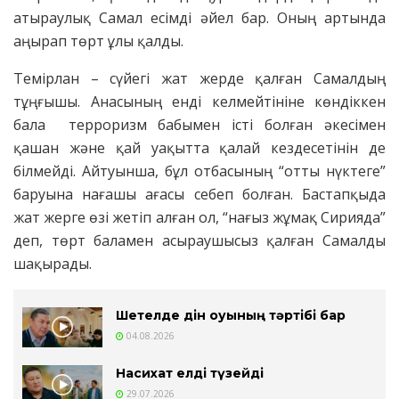
атыраулық Самал есімді әйел бар. Оның артында
аңырап төрт ұлы қалды.
Темірлан – сүйегі жат жерде қалған Самалдың
тұңғышы. Анасының енді келмейтініне көндіккен
бала терроризм бабымен істі болған әкесімен
қашан және қай уақытта қалай кездесетінін де
білмейді. Айтуынша, бұл отбасының “отты нүктеге”
баруына нағашы ағасы себеп болған. Бастапқыда
жат жерге өзі жетіп алған ол, “нағыз жұмақ Сирияда”
деп, төрт баламен асыраушысыз қалған Самалды
шақырады.
Шетелде дін оқуының тәртібі бар
04.08.2026
Насихат елді түзейді
29.07.2026