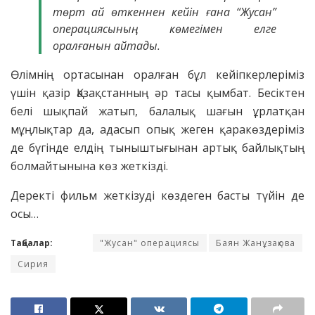
төрт ай өткеннен кейін ғана “Жусан”
операциясының көмегімен елге
оралғанын айтады.
Өлімнің ортасынан оралған бұл кейіпкерлеріміз
үшін қазір Қазақстанның әр тасы қымбат. Бесіктен
белі шықпай жатып, балалық шағын ұрлатқан
мұңлықтар да, адасып опық жеген қаракөздеріміз
де бүгінде елдің тыныштығынан артық байлықтың
болмайтынына көз жеткізді.
Деректі фильм жеткізуді көздеген басты түйін де
осы…
Таңбалар:
"Жусан" операциясы
Баян Жанұзақова
Сирия