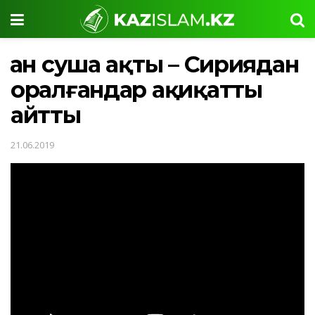
Қан суша ақты – Сириядан
оралғандар ақиқатты
айтты
21.06.2019