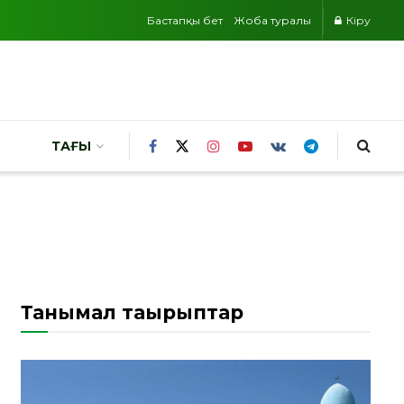
Бастапқы бет
Жоба туралы
Кіру
ТАҒЫ
Танымал тақырыптар