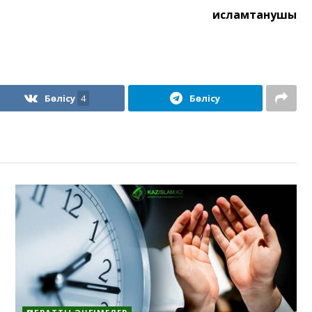
исламтанушы
Бөлісу
4
Бөлісу