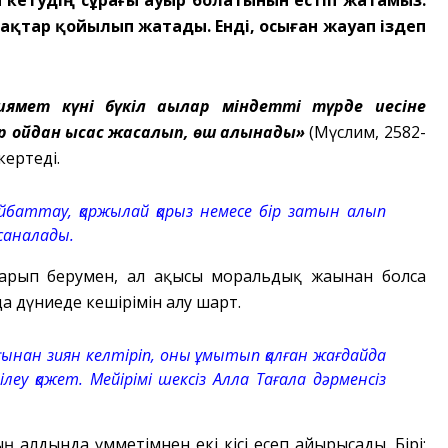
 кетудің сұрағы ауыр болатынын естіп жатамыз.
ақтар қойылып жатады. Енді, осыған жауап іздеп
иямет күні бүкіл ақылар міндетті түрде иесіне
 бір қойдан қысас жасалып, өш алынады»
(Мүслим, 2582-
кертеді.
ғайбаттау, қаржылай қарыз немесе бір затын алып
саналады.
арып берумен, ал ақысы моральдық жағынан болса
да дүниеде кешірімін алу шарт.
ағынан зиян келтіріп, оны ұмытып қалған жағдайда
еу қажет. Мейірімі шексіз Алла Тағала дәрменсіз
ның алдында үмметімнен екі кісі есеп айырысады. Бірі: