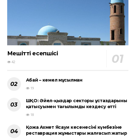
Мешіттің есепшісі
42
Абай – кемел мұсылман
19
ШҚО: Әйел-қыздар секторы ұстаздарының
қатысуымен тағылымды кездесу өтті
18
Қожа Ахмет Ясауи кесенесінің күмбезіне
реставрация жұмыстары жалғасып жатыр