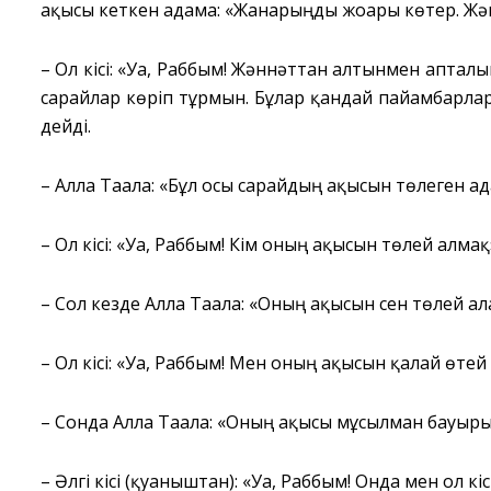
ақысы кеткен адамға: «Жанарыңды жоғары көтер. Жән
– Ол кісі: «Уа, Раббым! Жәннәттан алтынмен апталып
сарайлар көріп тұрмын. Бұлар қандай пайғамбарлар
дейді.
– Алла Тағала: «Бұл осы сарайдың ақысын төлеген ад
– Ол кісі: «Уа, Раббым! Кім оның ақысын төлей алмақ»
– Сол кезде Алла Тағала: «Оның ақысын сен төлей ала
– Ол кісі: «Уа, Раббым! Мен оның ақысын қалай өтей
– Сонда Алла Тағала: «Оның ақысы мұсылман бауырың
– Әлгі кісі (қуаныштан): «Уа, Раббым! Онда мен ол кіс