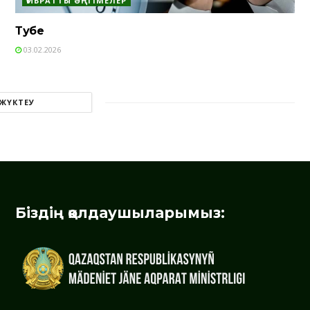
ҒИБРАТТЫ ӘҢГІМЕЛЕР
Тәубе
03.02.2026
 ЖҮКТЕУ
Біздің қолдаушыларымыз: