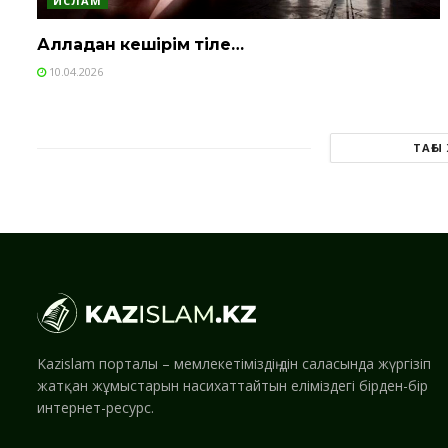
ИСЛАМ
Алладан кешірім тіле…
10.04.2026
ТАҒЫ
Kazislam порталы – мемлекетіміздің дін саласында жүргізіп
жатқан жұмыстарын насихаттайтын еліміздегі бірден-бір
интернет-ресурс.