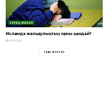
СҰРАҚ-ЖАУАП
Исламда жалқаулықтың орны қандай?
06.08.2026
ТАҒЫ ЖҮКТЕУ