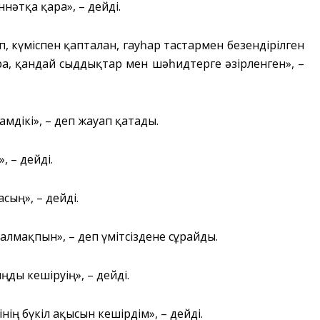
нәтқа қара», – дейді.
, күміспен қапталған, гауһар тастармен безендірілген
ға, қандай сыддықтар мен шәһидтерге әзірленген», –
амдікі», – деп жауап қатады.
, – дейді.
сың», – дейді.
 алмақпын», – деп үмітсіздене сұрайды.
ды кешіруің», – дейді.
інің бүкіл ақысын кешірдім», – дейді.