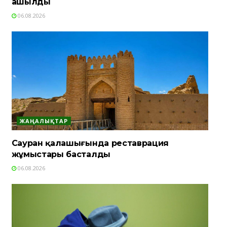
ашылды
06.08.2026
ЖАҢАЛЫҚТАР
Сауран қалашығында реставрация
жұмыстары басталды
06.08.2026