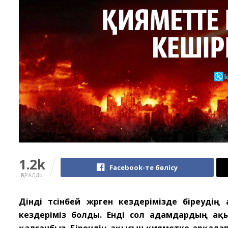
1.2k
Facebook-те бөлісу
ҚАРАЛДЫ
Дінді түсінбей жүрген кездерімізде біреуд
кездеріміз болды. Енді сол адамдардың ақ