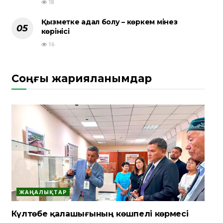
18
Қызметке адал болу – көркем мінез
көрінісі
16
Соңғы жарияланымдар
ЖАҢАЛЫҚТАР
Күлтөбе қалашығының көшпелі көрмесі