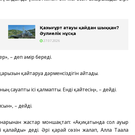
Қазығұрт атауы қайдан шыққан?
Әулиелік нұсқа
27.07.2026
р», – деп әмір береді.
 қарызын қайтаруға дәрменсіздігін айтады.
ың сауапты ісі қалмапты. Енді қайтесің», – дейді.
ын», – дейді.
 жанарынан жастар моншақтап: «Ақиқатында сол ауыр
 қалайды» деді. Әрі қарай сөзін жалғап, Алла Тағала