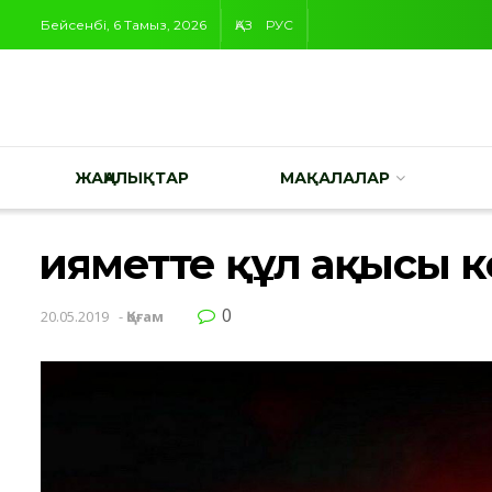
Бейсенбі, 6 Тамыз, 2026
ҚАЗ
РУС
ЖАҢАЛЫҚТАР
МАҚАЛАЛАР
Қияметте құл ақысы 
0
20.05.2019
-
Қоғам