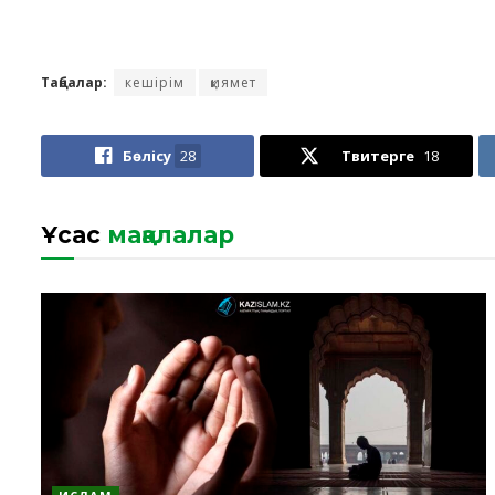
Таңбалар:
кешірім
қиямет
Бөлісу
28
Твитерге
18
Ұқсас
мақалалар