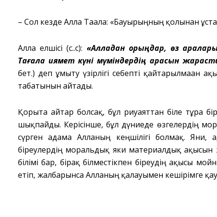
–
Сол кезде Алла Тағала: «Бауырыңның қолынан ұстап
Алла елшісі (с.ғ.с):
«Алладан қорқыңдар, өз аралар
Тағала қиямет күні мүміндердің арасын жарас
бет.) деп ұмыту үзірлігі себепті қайтарылмаған 
табатынын айтады.
Қорыта айтар болсақ, бұл риуаяттан біле тұра бі
шықпайды. Керісінше, бұл дүниеде өзгелердің м
сүрген адамға Алланың кеңшілігі болмақ. Яғни,
біреулердің моральдық яки материалдық ақысын жег
білімі бар, бірақ білместікпен біреудің ақысы мо
етіп, жалбарынса Алланың қалауымен кешірімге қа