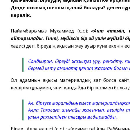
қалғанбыз. Біреудің ақысын қияметке арқалап
Дінде осының шешімі қалай болады? деген сұр
көрелік.
Пайғамбарымыз Мұхаммед (с.ғ.с.):
«Ант етемін, қ
қайтарылады. Тіпті, мүйізсіз бір қой үшін мүйізді
хадис) деп, біреудің ақысын жеу ауыр күнә екенін ес
Сондықтан, біреуді жазықсыз ұру, ренжіту, 
бермей кету аманатқа қиянат жасаған болып 
Ол адамның ақысы материалдық зат болса қайт
кешірім сұраумен, яғни, қандайда бір жолмен болса 
Ал, біреуге моральдық немесе материалдық ж
Алла Тағалаға шынайы жалынып, кешірім тіл
құлын рахметінен тысқары қалдырмайды.
Бірде Алла елшісі (с.ғ.с.) : «(қияметте) Ұлы Раббым