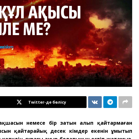
Twitter-де бөлісу
ің ақшасын немесе бір затын алып қайтармаған
ысын қайтарайық десек кімдер екенін ұмытып