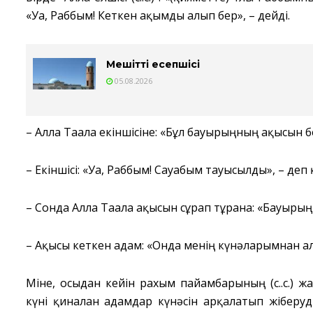
«Уа, Раббым! Кеткен ақымды алып бер», – дейді.
Мешіттің есепшісі
05.08.2026
– Алла Тағала екіншісіне: «Бұл бауырыңның ақысын бе
– Екіншісі: «Уа, Раббым! Сауабым тауысылды», – деп
– Сонда Алла Тағала ақысын сұрап тұрғанға: «Бауырыңн
– Ақысы кеткен адам: «Онда менің күнәларымнан алс
Міне, осыдан кейін рахым пайғамбарының (с.ғ.с.)
күні қиналған адамдар күнәсін арқалатып жіберуді