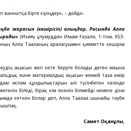
 жәннәтқа бірге кіріңдер», – дейді».
ыңда жарасып (кешірісіп) алыңдар. Расында Алла
тырады»
(Ихияү ғұлумуддин Имам Ғазали, 1-том, 653-
ақының Алла Тағаланың араласуымен қияметте кешірім
реудің ақысын жеп кете беруге болады деген мағына
оральдық және материалдық ақысын жемей таза өмір
 адам ислам құндылықтарын әлі түсінбеген кезінде
енін біледі, бірақ кім екенін білмейді немесе діни
йнымда кеткен болар деп, Алла Тағалаға шынайы тәубе
уышпақ.
Самет Оқанұлы,