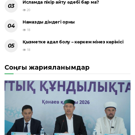
Исламда пікір айту әдебі бар ма?
20
Намаздың діндегі орны
18
Қызметке адал болу – көркем мінез көрінісі
18
Соңғы жарияланымдар