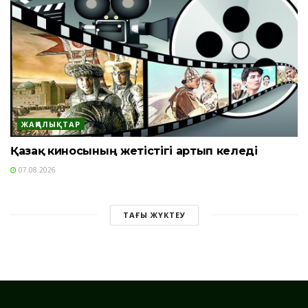
ЖАҢАЛЫҚТАР
Қазақ киносының жетістігі артып келеді
07.08.2026
ТАҒЫ ЖҮКТЕУ