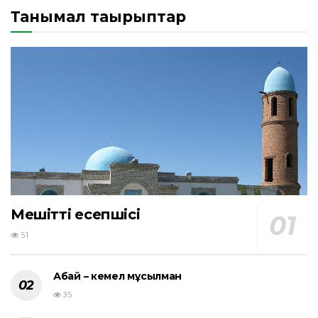
Танымал тақырыптар
Мешіттің есепшісі
51
Абай – кемел мұсылман
35