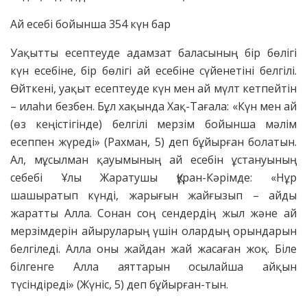
Ай есебі бойынша 354 күн бар
Уақытты есептеуде адамзат баласының бір бөлігі
күн есебіне, бір бөлігі ай есебіне сүйенетіні белгілі.
Өйткені, уақыт есептеуде күн мен ай мүлт кетпейтін
– илаһи безбен. Бұл хақында Хақ-Тағала: «Күн мен ай
(өз кеңістігінде) белгілі мерзім бойынша мәлім
есеппен жүреді» (Рахман, 5) деп бұйырған болатын.
Ал, мұсылман қауымының ай есебін ұстануының
себебі Ұлы Жаратушы Құран-Кәрімде: «Нұр
шашыратып күнді, жарығын жайғызып – айды
жаратты Алла. Сонан соң сендердің жыл және ай
мерзімдерін айыруларың үшін олардың орындарын
белгіледі. Алла оны жайдан жай жасаған жоқ. Біле
білгенге Алла аяттарын осылайша айқын
түсіндіреді» (Жүніс, 5) деп бұйырған-тын.