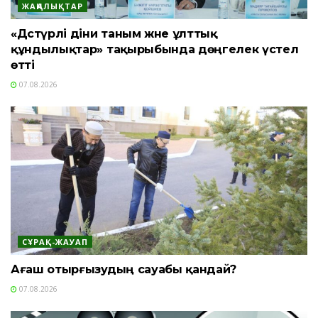
ЖАҢАЛЫҚТАР
«Дәстүрлі діни таным және ұлттық
құндылықтар» тақырыбында дөңгелек үстел
өтті
07.08.2026
СҰРАҚ-ЖАУАП
Ағаш отырғызудың сауабы қандай?
07.08.2026