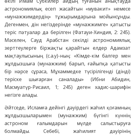
өкілі Имам Субкилер айдың туғанын анықтауда
астрономиялық есеп жасайтын «мувакит» немесе
«мунажжимдердің» тұжырымдарына мойынсұнды.
Дегенмен, дін негіздерінде «мунажжимге» қатысты
теріс пәтуалар да берілген (Фатауи-Хиндия, 2: 245).
Мәселен, Сауд Арабстан секілді астрономиялық
зерттеулерге біржақты қарайтын елдер Адамзат
мақтаулысының (с.а.у)-ның: «Кімде-кім балгер мен
жұлдызшыға (мунажжим) барып, ғайыпқа қатысты
бір нәрсе сұраса, Мұхаммедке түсірілігенді (дінді)
теріске шығарған саналады» (Ибни Абидин,
Масмуатүр-Рисаил, 1; 245) деген хадис-шарифін
негізге алады.
Әйтседе, Исламға дейінгі дәуірдегі жаһил қоғамның
жұлдызшыларымен (мунажжим) бүгінгі күннің
астроном ғалымдарын мүлде салыстыруға
болмайды. Себебі, жаһилият дәуірінің