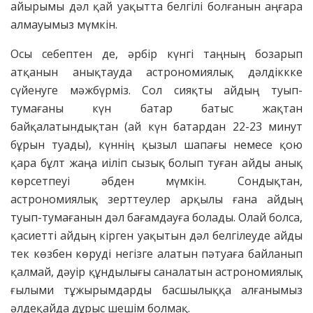
айырымы дәл қай уақытта белгілі болғанын аңғара
алмауымыз мүмкін.
Осы себептен де, әрбір күнгі таңның бозарып
атқанын анықтауда астрономиялық дәлдіккке
сүйенуге мәжбүрміз. Сол сияқты айдың туып-
тумағаны күн батар батыс жақтан
байқалатындықтан (ай күн батардан 22-23 минут
бұрын туады), күннің қызыл шапағы немесе қою
қара бұлт жаңа иіліп сызық болып туған айды анық
көрсетпеуі әбден мүмкін. Сондықтан,
астрономиялық зерттеулер арқылы ғана айдың
туып-тумағанын дәл бағамдауға болады. Олай болса,
қасиетті айдың кірген уақытын дәл белгілеуде айды
тек көзбен көруді негізге алатын пәтуаға байланып
қалмай, дәуір құндылығы саналатын астрономиялық
ғылыми тұжырымдарды басшылыққа алғанымыз
әлдеқайда дұрыс шешім болмақ.