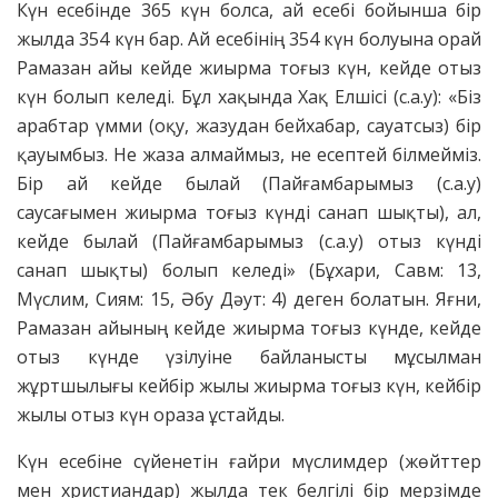
Күн есебінде 365 күн болса, ай есебі бойынша бір
жылда 354 күн бар. Ай есебінің 354 күн болуына орай
Рамазан айы кейде жиырма тоғыз күн, кейде отыз
күн болып келеді. Бұл хақында Хақ Елшісі (с.а.у): «Біз
арабтар үмми (оқу, жазудан бейхабар, сауатсыз) бір
қауымбыз. Не жаза алмаймыз, не есептей білмейміз.
Бір ай кейде былай (Пайғамбарымыз (с.а.у)
саусағымен жиырма тоғыз күнді санап шықты), ал,
кейде былай (Пайғамбарымыз (с.а.у) отыз күнді
санап шықты) болып келеді» (Бұхари, Савм: 13,
Мүслим, Сиям: 15, Әбу Дәут: 4) деген болатын. Яғни,
Рамазан айының кейде жиырма тоғыз күнде, кейде
отыз күнде үзілуіне байланысты мұсылман
жұртшылығы кейбір жылы жиырма тоғыз күн, кейбір
жылы отыз күн ораза ұстайды.
Күн есебіне сүйенетін ғайри мүслимдер (жөйттер
мен христиандар) жылда тек белгілі бір мерзімде