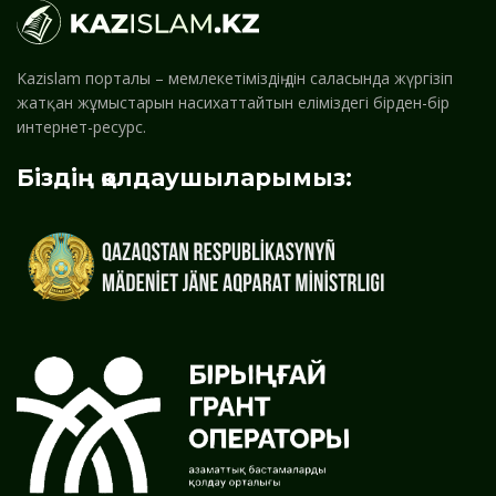
Kazislam порталы – мемлекетіміздің дін саласында жүргізіп
жатқан жұмыстарын насихаттайтын еліміздегі бірден-бір
интернет-ресурс.
Біздің қолдаушыларымыз: