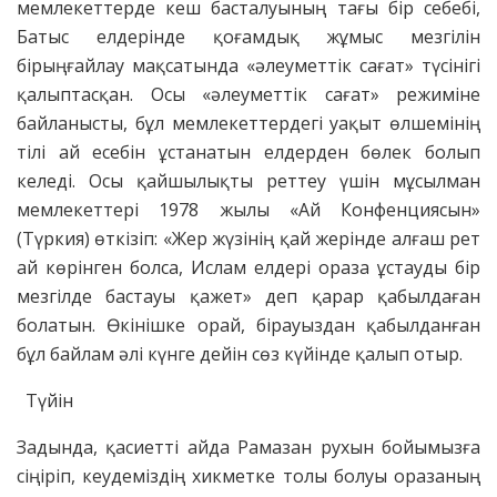
мемлекеттерде кеш басталуының тағы бір себебі,
Батыс елдерінде қоғамдық жұмыс мезгілін
бірыңғайлау мақсатында «әлеуметтік сағат» түсінігі
қалыптасқан. Осы «әлеуметтік сағат» режиміне
байланыс­ты, бұл мемлекеттердегі уақыт өлшемінің
тілі ай есебін ұстанатын елдерден бөлек болып
келеді. Осы қайшылықты реттеу үшін мұсылман
мемлекеттері 1978 жылы «Ай Конфенциясын»
(Түркия) өткізіп: «Жер жүзінің қай жерінде алғаш рет
ай көрінген болса, Ислам елдері ораза ұстауды бір
мезгілде бастауы қажет» деп қарар қабылдаған
болатын. Өкінішке орай, бірауыздан қабылданған
бұл байлам әлі күнге дейін сөз күйінде қалып отыр.
Түйін
Задында, қасиетті айда Рамазан рухын бойымызға
сіңіріп, кеудеміздің хикметке толы болуы оразаның