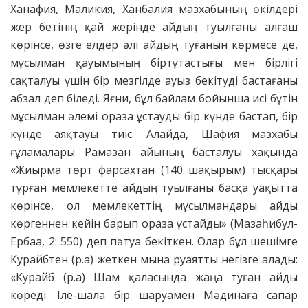
Ханафия, Маликия, Ханбалия мазха­бының өкілдері
жер бетінің қай жерінде айдың туылғаны алғаш
көрінсе, өзге елдер әлі айдың туғанын көрмесе де,
мұсылман қауымының біртұтастығы мен бірлігі
сақталуы үшін бір мезгілде ауыз бекітуді бастағаны
абзал деп біледі. Яғни, бұл байлам бойынша исі бүтін
мұсылман әлемі ораза ұстауды бір күнде бастап, бір
күнде аяқтауы тиіс. Алайда, Шафия мазхабы
ғұламалары Рамазан айының басталуы хақында
«Жиырма төрт фарсахтан (140 шақырым) тысқары
тұрған мемлекетте айдың туылғаны басқа уақытта
көрінсе, ол мемлекеттің мұсылмандары айды
көргеннен кейін барып ораза ұстайды» (Мазаһибул-
Ербаа, 2: 550) деп пәтуа бекіткен. Олар бұл шешімге
Курайбтен (р.а) жеткен мына руаятты негізге алады:
«Курайб (р.а) Шам қаласында жаңа туған айды
көреді. Іле-шала бір шаруамен Мәдинаға сапар