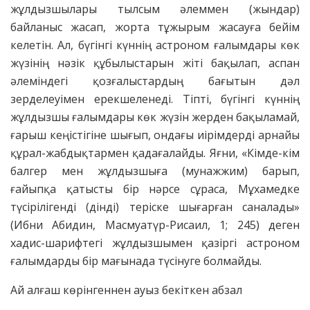
жұлдызшылары тылсым әлеммен (жындар)
байланыс жасап, жорта тұжырым жасауға бейім
келетін. Ал, бүгінгі күннің астроном ғалымдары көк
жүзінің нәзік құбылыстарын жіті бақылап, аспан
әлеміндегі қозғалыстардың бағытын дәл
зерделеуімен ерекшеленеді. Тіпті, бүгінгі күннің
жұлдызшы ғалымдары көк жүзін жерден бақыламай,
ғарыш кеңістігіне шығып, ондағы иірімдерді арнайы
құрал-жабдықтармен қадағалайды. Яғни, «Кімде-кім
балгер мен жұлдызшыға (мунажжим) барып,
ғайыпқа қатысты бір нәрсе сұраса, Мұхамедке
түсірілігенді (дінді) теріске шығарған саналады»
(Ибни Абидин, Масмуатүр-Рисаил, 1; 245) деген
хадис-шарифтегі жұлдызшымен қазіргі астроном
ғалымдарды бір мағынада түсінуге болмайды.
Ай алғаш көрінгеннен ауыз бекіткен абзал