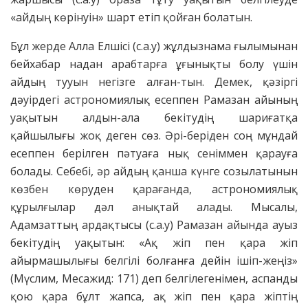
«айдың көрінуін» шарт етіп қойған болатын.
Бұл жерде Алла Елшісі (с.а.у) жұлдызнама ғылымынан
бейхабар надан арабтарға ұғынықты болу үшін
айдың тууын негізге алған-тын. Демек, қәзіргі
дәуірдегі астрономиялық есеппен Рамазан айының
уақытын алдын-ала бекітудің шариғатқа
қайшылығы жоқ деген сөз. Әрі-беріден соң мұндай
есеппен берілген пәтуаға нық сеніммен қарауға
болады. Себебі, әр айдың қанша күнге созылатынын
көзбен көруден қарағанда, астрономиялық
құрылғылар дәл анықтай алады. Мысалы,
Адамзаттың ардақтысы (с.а.у) Рамазан айында ауыз
бекітудің уақытын: «Ақ жіп пен қара жіп
айырмашылығы белгілі болғанға дейін ішіп-жеңіз»
(Мүслим, Месажид: 171) деп белгілегенімен, аспанды
қою қара бұлт жапса, ақ жіп пен қара жіптің