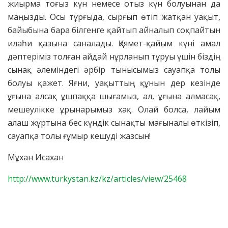
жиырма тоғыз күн немесе отыз күн болуынан да
маңызды. Осы тұрғыда, сырғып өтіп жатқан уақыт,
байыбына бара білгенге қайтып айналып соқпайтын
илаһи қазына саналады. Қиямет-қайым күні амал
дәптеріміз толған айдай нұрланып тұруы үшін біздің
сынақ әлеміндегі әрбір тынысымыз сауапқа толы
болуы қажет. Яғни, уақыттың құнын дер кезінде
ұғына алсақ ұшпаққа шығамыз, ал, ұғына алмасақ,
мешеулікке ұрынарымыз хақ. Олай болса, лайым
алаш жұртына бес күндік сынақты мағыналы өткізіп,
сауапқа толы ғұмыр кешуді жазсын!
Мұхан Исахан
http://www.turkystan.kz/kz/articles/view/25468