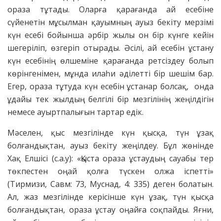
ораза тұтады. Оларға қарағанда ай есебіне
сүйенетін мұсылман қауымның ауыз бекіту мерзімі
күн есебі бойынша әрбір жылы он бір күнге кейін
шегеріліп, өзгеріп отырады. Әсілі, ай есебін ұстану
күн есебінің өлшеміне қарағанда ретсіздеу болып
көрінгенімен, мұнда илаһи әділетті бір шешім бар.
Егер, ораза тұтуда күн есебін ұстанар болсақ, онда
ұдайы тек жылдың белгілі бір мезгілінің жеңілдігін
немесе ауыртпалығын тартар едік.
Мәселен, қыс мезгілінде күн қысқа, түн ұзақ
болғандықтан, ауыз бекіту жеңілдеу. Бұл жөнінде
Хақ Елшісі (с.а.у): «Қыста ораза ұстаудың сауабы тер
төкпестен оңай қолға түскен олжа іспетті»
(Тирмизи, Савм: 73, Муснад, 4: 335) деген болатын.
Ал, жаз мезгілінде керісінше күн ұзақ, түн қысқа
болғандықтан, ораза ұстау оңайға соқпайды. Яғни,