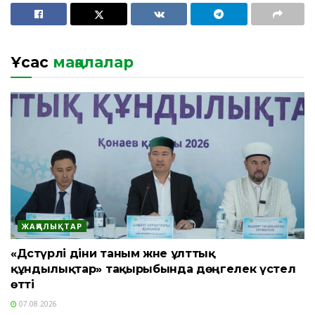
Ұқсас
мақалалар
ЖАҢАЛЫҚТАР
«Дәстүрлі діни таным және ұлттық
құндылықтар» тақырыбында дөңгелек үстел
өтті
07.08.2026