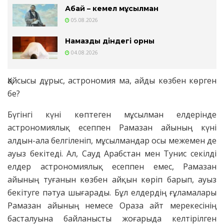
Абай – кемел мұсылман
05.08.2026
Намаздың діндегі орны
04.08.2026
Қайсысы дұрыс, астрономия ма, айды көзбен көрген
бе?
Бүгінгі күні көптеген мұсылман елдерінде
астрономиялық есеппен Рамазан айының күні
алдын-ала белгіленіп, мұсылмандар осы межемен де
ауыз бекітеді. Ал, Сауд Арабстан мен Тунис секілді
елдер астрономиялық есеппен емес, Рамазан
айының туғанын көзбен айқын көріп барып, ауыз
бекітуге пәтуа шығарады. Бұл елдердің ғұламалары
Рамазан айының немесе Ораза айт мерекесінің
басталуына байланыс­ты жоғарыда келтірілген