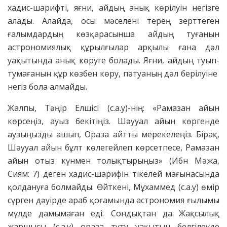
хадис-шарифті, яғни, айдың анық көрілуін негізге
алады. Алайда, осы мәселені терең зерттеген
ғалымдардың көзқарасынша айдың туғанын
астрономиялық құрылғылар арқылы ғана дәл
уақытында анық көруге болады. Яғни, айдың туып-
тумағанын құр көзбен көру, пәтуаның дәл берілуіне
негіз бола алмайды.
Жалпы, Тәңір Елшісі (с.а.у)-нің: «Рамазан айын
көрсеңіз, ауыз бекітіңіз. Шәууал айын көргенде
аузыңызды ашып, Ораза айтты мерекелеңіз. Бірақ,
Шәууал айын бұлт көлегейлеп көрсетпесе, Рамазан
айын отыз күнмен толықтырыңыз» (Ибн Мәжа,
Сиям: 7) деген хадис-шарифін тікелей мағынасында
қолдануға болмайды. Өйткені, Мұхаммед (с.а.у) өмір
сүрген дәуірде араб қоғамында астрономия ғылымы
мүлде дамымаған еді. Сондықтан да Жақсылық
жаршысы (с.а.у) ораза тұту уақытын белгілеуде