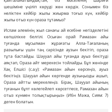
қайталанатындықтан, біз мәселенің шариғи
шешіміне үңіліп көруді жөн көрдік. Сонымен біз
неліктен кейбір жылы жиырма тоғыз күн, кейбір
жылы отыз күн ораза тұтамыз?
Ислам әлемінің жыл санағы ай есебіне негізделетіні
көпшілікке белгілі. Осыған орай Рамазан айы
туғанда мұсылман жұрағаты Алла-Тағаланың
разылығы үшін таң сәрісінде аузын бекітіп, ораза
тұта бас­тайды. Шәууал айы туғанда ауыз бекітуді
аяқтап, Ораза айт мерекесін тойлайды. Бұл жөнінде
Хақ Елшісі (с.а.у): «Рамазан айын көрсеңіз, ауыз
бекітіңіз. Шәууал айын көргенде аузыңызды ашып,
Ораза айтты мерекелеңіз. Бірақ, Шәууал айының
туғанын бұлт көлегейлеп көрсетпесе, Рамазан айын
отыз күнмен толықтырыңыз» (Ибн Мәжа, Сиям: 7)
деген болатын.