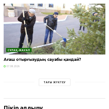
СҰРАҚ-ЖАУАП
Ағаш отырғызудың сауабы қандай?
07.08.2026
ТАҒЫ ЖҮКТЕУ
Пікір қалдыру