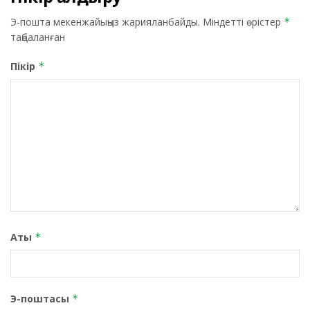
Э-пошта мекенжайыңыз жарияланбайды.
Міндетті өрістер
*
таңбаланған
Пікір
*
Аты
*
Э-поштасы
*