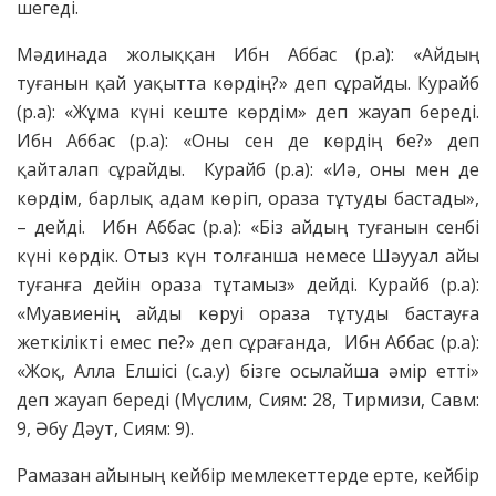
шегеді.
Мәдинада жолыққан Ибн Аббас (р.а): «Айдың
туғанын қай уақытта көрдің?» деп сұрайды. Курайб
(р.а): «Жұма күні кеште көрдім» деп жауап береді.
Ибн Аббас (р.а): «Оны сен де көрдің бе?» деп
қайталап сұрайды. Курайб (р.а): «Иә, оны мен де
көрдім, барлық адам көріп, ораза тұтуды бастады»,
– дейді. Ибн Аббас (р.а): «Біз айдың туғанын сенбі
күні көрдік. Отыз күн толғанша немесе Шәууал айы
туғанға дейін ораза тұтамыз» дейді. Курайб (р.а):
«Муавиенің айды көруі ораза тұтуды бастауға
жеткілікті емес пе?» деп сұрағанда, Ибн Аббас (р.а):
«Жоқ, Алла Елшісі (с.а.у) бізге осылайша әмір етті»
деп жауап береді (Мүслим, Сиям: 28, Тирмизи, Савм:
9, Әбу Дәут, Сиям: 9).
Рамазан айының кейбір мемлекеттерде ерте, кейбір