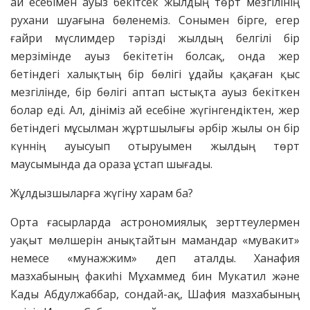
ай есебімен ауыз бекітсек жылдың төрт мезгілінің
рухани шуағына бөленеміз. Сонымен бірге, егер
ғайри мүслимдер тәрізді жылдың белгілі бір
мерзімінде ауыз бекітетін болсақ, онда жер
бетіндегі халықтың бір бөлігі ұдайы қақаған қыс
мезгілінде, бір бөлігі аптап ыстықта ауыз бекіткен
болар еді. Ал, дініміз ай есебіне жүгінгендіктен, жер
бетіндегі мұсылман жұртшылығы әрбір жылы он бір
күннің ауысуып отыруымен жылдың төрт
маусымында да ораза ұстап шығады.
Жұлдызшыларға жүгіну харам ба?
Орта ғасырларда астрономиялық зерттеулермен
уақыт мөлшерін анықтайтын мамандар «мувакит»
немесе «мунажжим» деп аталды. Ханафия
мазхабының факиһі Мұхаммед бин Мукатил және
Кады Абдулжаббар, сондай-ақ, Шафия мазхабының