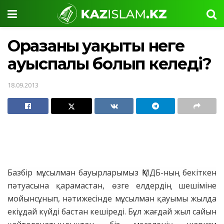
Оразаның уақыты неге
ауыспалы болып келеді?
18.09.2013
Базбір мұсылман бауырларымыз ҚМДБ-ның бекіткен
пәтуасына қарамастан, өзге елдердің шешіміне
мойынсұнып, нәтижесінде мұсылман қауымы жылда
екіұдай күйді бастан кешіреді. Бұл жағдай жыл сайын