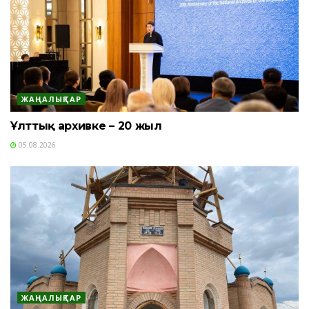
ЖАҢАЛЫҚТАР
Ұлттық архивке – 20 жыл
05.08.2026
ЖАҢАЛЫҚТАР