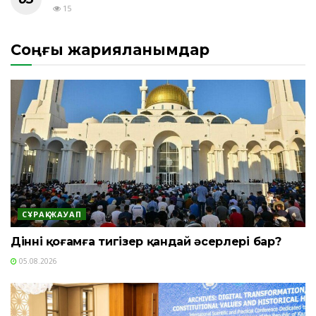
15
Соңғы жарияланымдар
СҰРАҚ-ЖАУАП
Діннің қоғамға тигізер қандай әсерлері бар?
05.08.2026