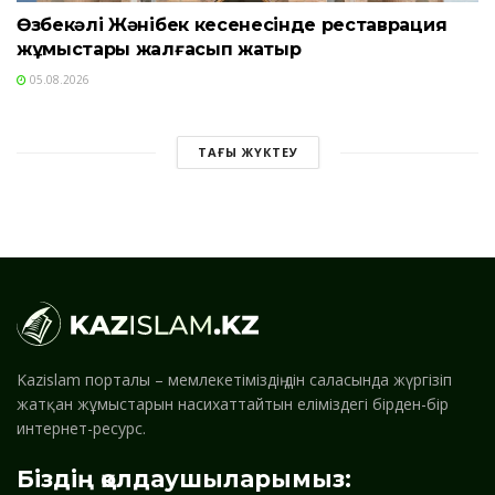
Өзбекәлі Жәнібек кесенесінде реставрация
жұмыстары жалғасып жатыр
05.08.2026
ТАҒЫ ЖҮКТЕУ
Kazislam порталы – мемлекетіміздің дін саласында жүргізіп
жатқан жұмыстарын насихаттайтын еліміздегі бірден-бір
интернет-ресурс.
Біздің қолдаушыларымыз: