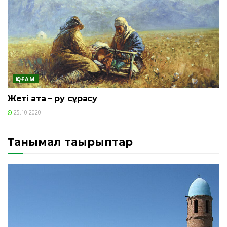
ҚОҒАМ
Жеті ата – ру сұрасу
25.10.2020
Танымал тақырыптар