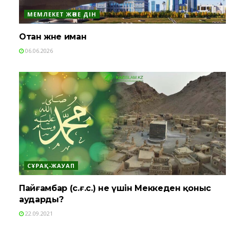
МЕМЛЕКЕТ ЖӘНЕ ДІН
Отан және иман
06.06.2026
СҰРАҚ-ЖАУАП
Пайғамбар (с.ғ.с.) не үшін Меккеден қоныс
аударды?
22.09.2021