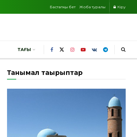
Бастапқы бет
Жоба туралы
Кіру
ТАҒЫ
Танымал тақырыптар