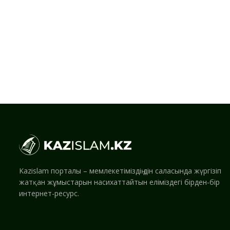
Kazislam порталы – мемлекетіміздің дін саласында жүргізіп
жатқан жұмыстарын насихаттайтын еліміздегі бірден-бір
интернет-ресурс.