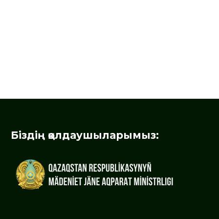
Біздің қолдаушыларымыз: