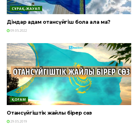
СҰРАҚ-ЖАУАП
Діндар адам отансүйгіш бола ала ма?
09.05.2022
ҚОҒАМ
Отансүйгіштік жайлы бірер сөз
29.05.2019