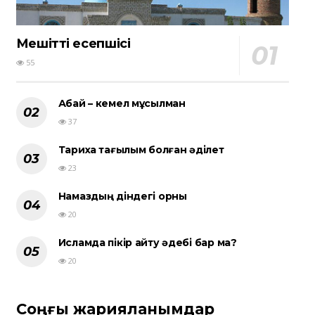
Мешіттің есепшісі
55
Абай – кемел мұсылман
37
Тарихқа тағылым болған әділет
23
Намаздың діндегі орны
20
Исламда пікір айту әдебі бар ма?
20
Соңғы жарияланымдар