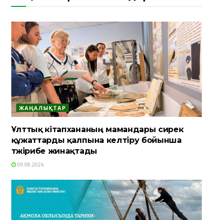
ЖАҢАЛЫҚТАР
Ұлттық кітапхананың мамандары сирек
құжаттарды қалпына келтіру бойынша
тәжірибе жинақтады
09.08.2026