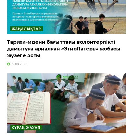
ЖАҢАЛЫҚТАР
Тарихи-мәдени бағыттағы волонтерлікті
дамытуға арналған «ЭтноЛагерь» жобасы
жүзеге асты
09.08.2026
СҰРАҚ-ЖАУАП