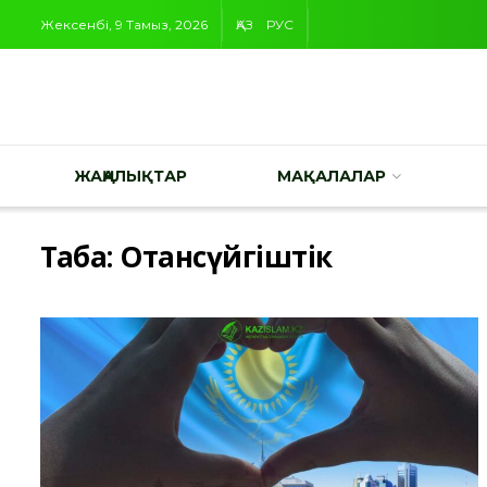
Жексенбі, 9 Тамыз, 2026
ҚАЗ
РУС
ЖАҢАЛЫҚТАР
МАҚАЛАЛАР
Таңба:
Отансүйгіштік