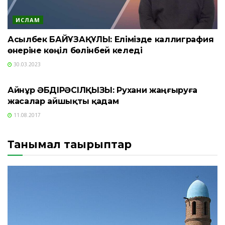
ИСЛАМ
Асылбек БАЙҰЗАҚҰЛЫ: Елімізде каллиграфия
өнеріне көңіл бөлінбей келеді
30.03.2023
СҰХБАТ
Айнұр ӘБДІРӘСІЛҚЫЗЫ: Рухани жаңғыруға
жасалар айшықты қадам
11.08.2017
Танымал тақырыптар