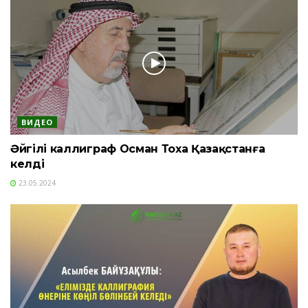
ВИДЕО
Әйгілі каллиграф Осман Тоха Қазақстанға
келді
23.05.2024