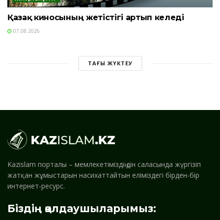
Қазақ киносының жетістігі артып келеді
07.08.2026
ТАҒЫ ЖҮКТЕУ
Kazislam порталы – мемлекетіміздің дін саласында жүргізіп
жатқан жұмыстарын насихаттайтын еліміздегі бірден-бір
интернет-ресурс.
Біздің қолдаушыларымыз: