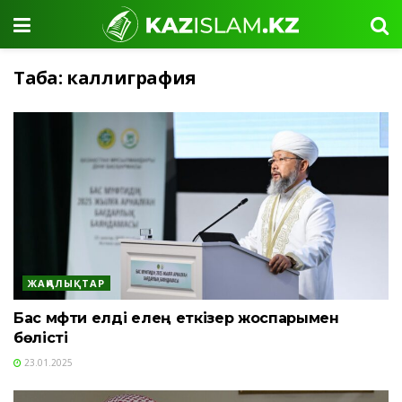
Таңба:
каллиграфия
ЖАҢАЛЫҚТАР
Бас мүфти елді елең еткізер жоспарымен
бөлісті
23.01.2025