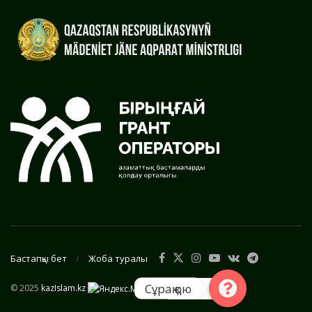
Бастапқы бет
Жоба туралы
Сұрақ қою
© 2025
kazIslam.kz