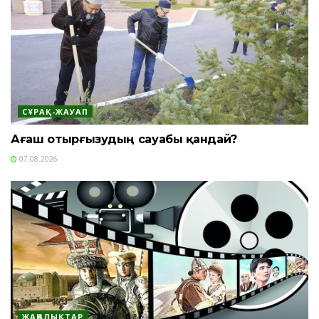
СҰРАҚ-ЖАУАП
Ағаш отырғызудың сауабы қандай?
07.08.2026
ЖАҢАЛЫҚТАР