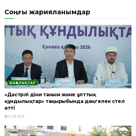
Соңғы жарияланымдар
ЖАҢАЛЫҚТАР
«Дәстүрлі діни таным және ұлттық
құндылықтар» тақырыбында дөңгелек үстел
өтті
07.08.2026