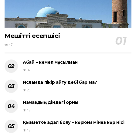
Мешіттің есепшісі
47
Абай – кемел мұсылман
32
Исламда пікір айту әдебі бар ма?
20
Намаздың діндегі орны
18
Қызметке адал болу – көркем мінез көрінісі
18