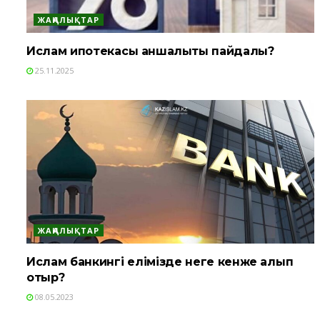
ЖАҢАЛЫҚТАР
Ислам ипотекасы қаншалықты пайдалы?
25.11.2025
ЖАҢАЛЫҚТАР
Ислам банкингі елімізде неге кенже қалып
отыр?
08.05.2023