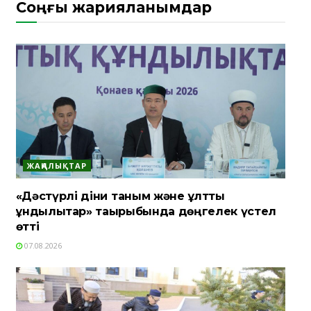
Соңғы жарияланымдар
ЖАҢАЛЫҚТАР
«Дәстүрлі діни таным және ұлттық
құндылықтар» тақырыбында дөңгелек үстел
өтті
07.08.2026