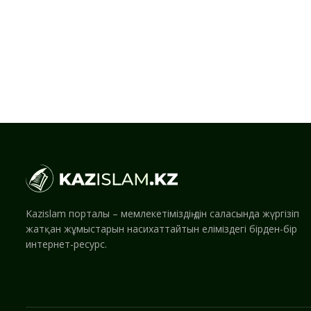
Kazislam порталы – мемлекетіміздің дін саласында жүргізіп
жатқан жұмыстарын насихаттайтын еліміздегі бірден-бір
интернет-ресурс.