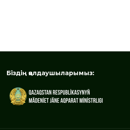
Біздің қолдаушыларымыз: