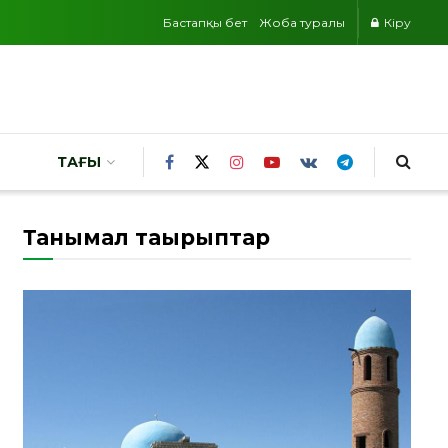
Бастапқы бет
Жоба туралы
Кіру
ТАҒЫ
Танымал тақырыптар