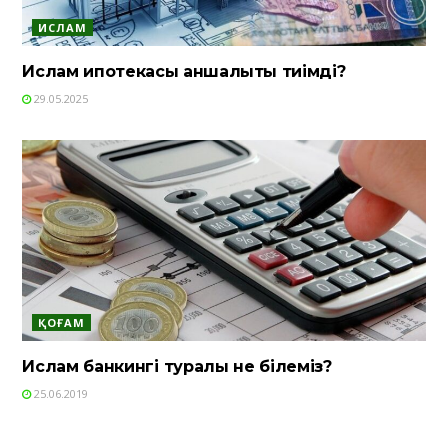
ИСЛАМ
Ислам ипотекасы қаншалықты тиімді?
29.05.2025
ҚОҒАМ
Ислам банкингі туралы не білеміз?
25.06.2019