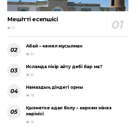
Мешіттің есепшісі
51
Абай – кемел мұсылман
35
Исламда пікір айту әдебі бар ма?
20
Намаздың діндегі орны
18
Қызметке адал болу – көркем мінез
көрінісі
18