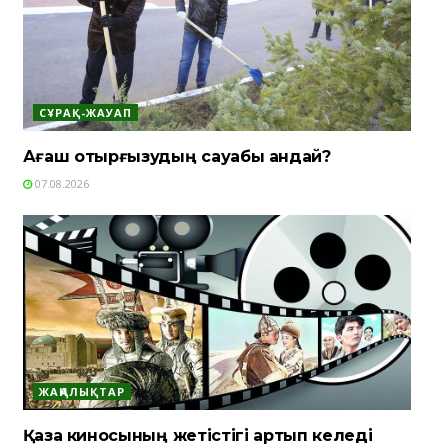
СҰРАҚ-ЖАУАП
Ағаш отырғызудың сауабы қандай?
07.08.2026
ЖАҢАЛЫҚТАР
Қазақ киносының жетістігі артып келеді