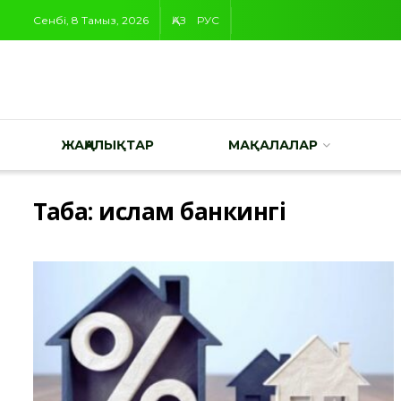
Сенбі, 8 Тамыз, 2026
ҚАЗ
РУС
ЖАҢАЛЫҚТАР
МАҚАЛАЛАР
Таңба:
ислам банкингі