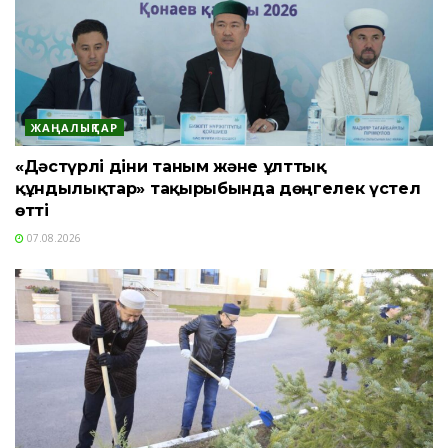
ЖАҢАЛЫҚТАР
«Дәстүрлі діни таным және ұлттық
құндылықтар» тақырыбында дөңгелек үстел
өтті
07.08.2026