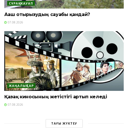
СҰРАҚ-ЖАУАП
Ағаш отырғызудың сауабы қандай?
07.08.2026
ЖАҢАЛЫҚТАР
Қазақ киносының жетістігі артып келеді
07.08.2026
ТАҒЫ ЖҮКТЕУ