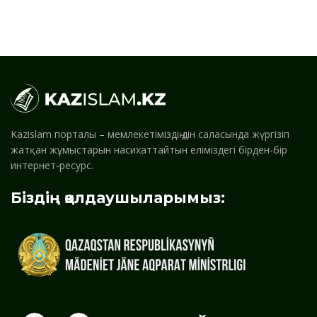
Kazislam порталы – мемлекетіміздің дін саласында жүргізіп
жатқан жұмыстарын насихаттайтын еліміздегі бірден-бір
интернет-ресурс.
Біздің қолдаушыларымыз: