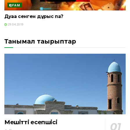
ҚОҒАМ
Дуаға сенген дұрыс па?
29.04.2019
Танымал тақырыптар
Мешіттің есепшісі