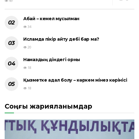
49
Абай – кемел мұсылман
34
Исламда пікір айту әдебі бар ма?
20
Намаздың діндегі орны
18
Қызметке адал болу – көркем мінез көрінісі
18
Соңғы жарияланымдар