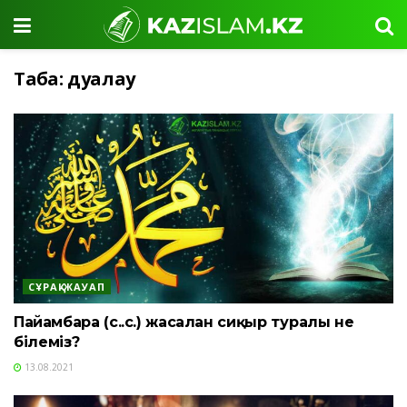
Таңба:
дуалау
СҰРАҚ-ЖАУАП
Пайғамбарға (с.ғ.с.) жасалған сиқыр туралы не
білеміз?
13.08.2021