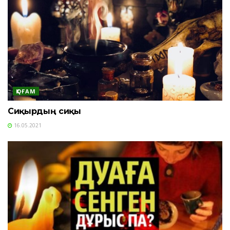
ҚОҒАМ
Сиқырдың сиқы
16.05.2021