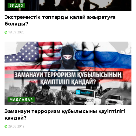
ВИДЕО
Экстремистік топтарды қалай ажыратуға
болады?
18.09.2020
МАҚАЛАЛАР
Заманауи терроризм құбылысының қауіптілігі
қандай?
29.06.2019