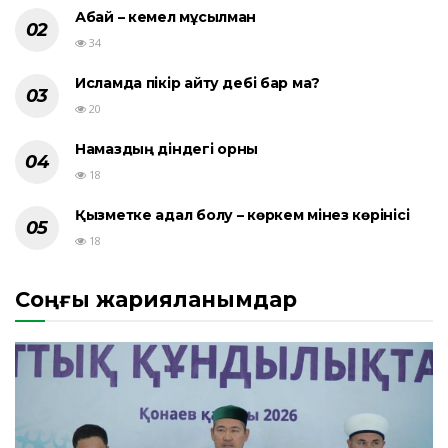
Абай – кемел мұсылман
34
Исламда пікір айту әдебі бар ма?
20
Намаздың діндегі орны
18
Қызметке адал болу – көркем мінез көрінісі
18
Соңғы жарияланымдар