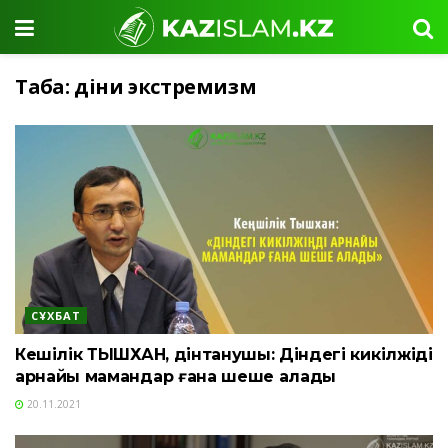
Таңба:
діни экстремизм
СҰХБАТ
Кеңшілік ТЫШХАН, дінтанушы: Діндегі кикілжіңді
арнайы мамандар ғана шеше алады
20.11.2021