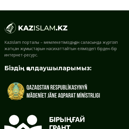
Kazislam порталы – мемлекетіміздің дін саласында жүргізіп
жатқан жұмыстарын насихаттайтын еліміздегі бірден-бір
интернет-ресурс.
Біздің қолдаушыларымыз: