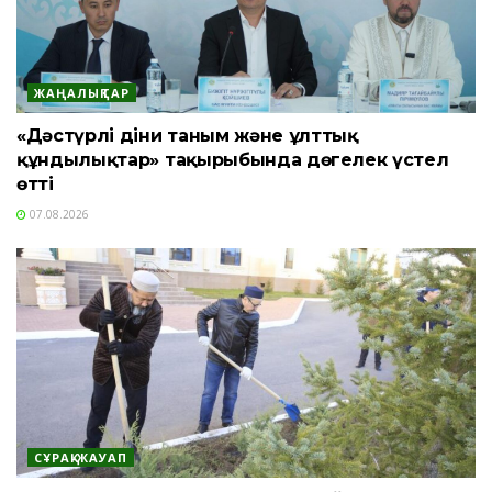
ЖАҢАЛЫҚТАР
«Дәстүрлі діни таным және ұлттық
құндылықтар» тақырыбында дөңгелек үстел
өтті
07.08.2026
СҰРАҚ-ЖАУАП