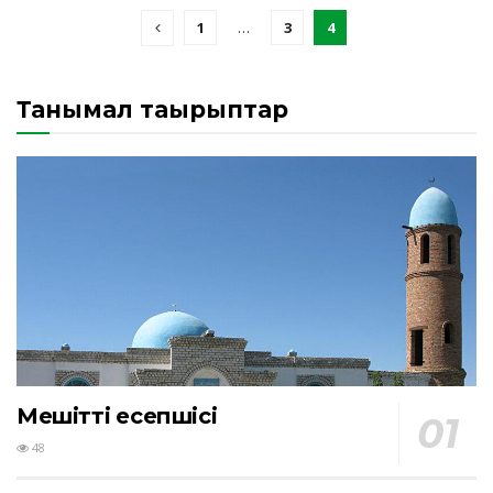
1
…
3
4
Танымал тақырыптар
Мешіттің есепшісі
48