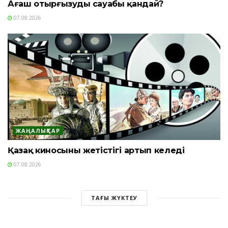
Ағаш отырғызудың сауабы қандай?
07.08.2026
ЖАҢАЛЫҚТАР
Қазақ киносының жетістігі артып келеді
07.08.2026
ТАҒЫ ЖҮКТЕУ