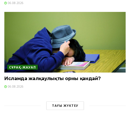
06.08.2026
СҰРАҚ-ЖАУАП
Исламда жалқаулықтың орны қандай?
06.08.2026
ТАҒЫ ЖҮКТЕУ