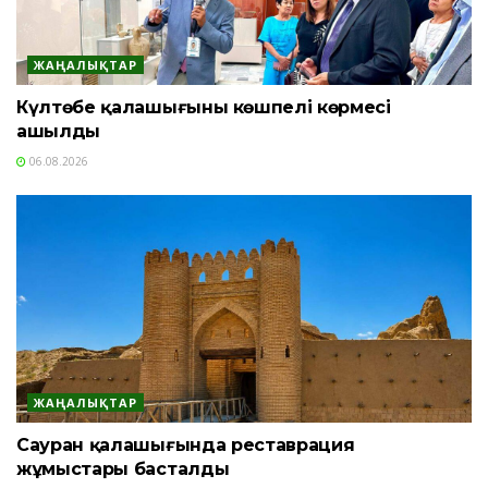
ЖАҢАЛЫҚТАР
Күлтөбе қалашығының көшпелі көрмесі
ашылды
06.08.2026
ЖАҢАЛЫҚТАР
Сауран қалашығында реставрация
жұмыстары басталды