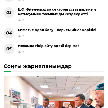
ШҚО: Әйел-қыздар секторы ұстаздарының
қатысуымен тағылымды кездесу өтті
18
Қызметке адал болу – көркем мінез көрінісі
16
Исламда пікір айту әдебі бар ма?
16
Соңғы жарияланымдар