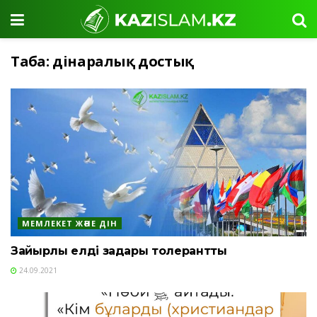
Таңба:
дінаралық достық
МЕМЛЕКЕТ ЖӘНЕ ДІН
Зайырлы елдің заңдары толерантты
24.09.2021