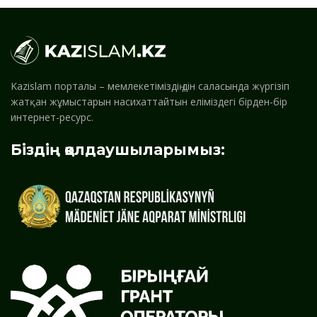
Kazislam порталы – мемлекетіміздің дін саласында жүргізіп
жатқан жұмыстарын насихаттайтын еліміздегі бірден-бір
интернет-ресурс.
Біздің қолдаушыларымыз: