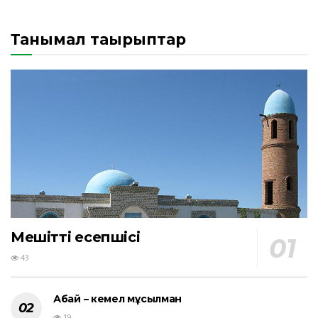
Танымал тақырыптар
Мешіттің есепшісі
43
Абай – кемел мұсылман
19