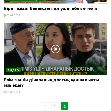
Бірлігімізді бекемдеп, ел үшін еңбек етейік
02.09.2021
ВИДЕО
Еліміз үшін дінаралық достық қаншалықты
маңызды?
21.06.2021
1
2