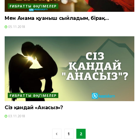
ҒИБРАТТЫ ӘҢГІМЕЛЕР
Мен Анама қуаныш сыйладым, бірақ…
05.11.2018
ҒИБРАТТЫ ӘҢГІМЕЛЕР
Сіз қандай «Анасыз»?
03.11.2018
1
2