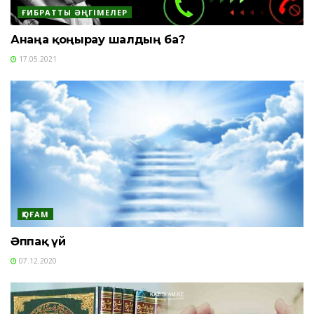
ҒИБРАТТЫ ӘҢГІМЕЛЕР
Анаңа қоңырау шалдың ба?
17.05.2021
ҚОҒАМ
Әппақ үй
07.12.2020