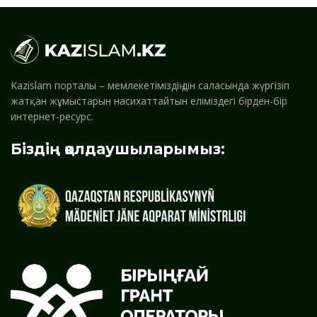
Kazislam порталы – мемлекетіміздің дін саласында жүргізіп
жатқан жұмыстарын насихаттайтын еліміздегі бірден-бір
интернет-ресурс.
Біздің қолдаушыларымыз: