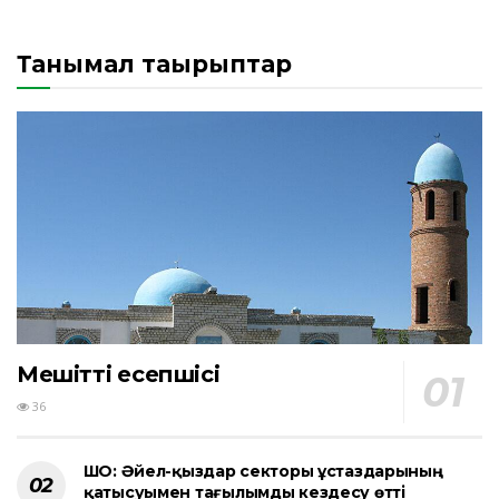
Танымал тақырыптар
Мешіттің есепшісі
36
ШҚО: Әйел-қыздар секторы ұстаздарының
қатысуымен тағылымды кездесу өтті