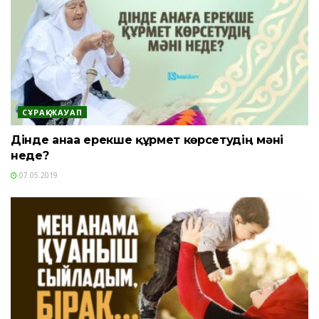
СҰРАҚ-ЖАУАП
Дінде анаға ерекше құрмет көрсетудің мәні
неде?
07.05.2019