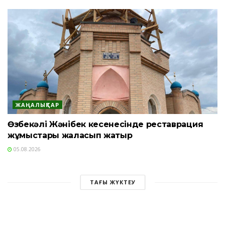
ЖАҢАЛЫҚТАР
Өзбекәлі Жәнібек кесенесінде реставрация
жұмыстары жалғасып жатыр
05.08.2026
ТАҒЫ ЖҮКТЕУ