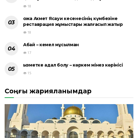
18
Қожа Ахмет Ясауи кесенесінің күмбезіне
реставрация жұмыстары жалғасып жатыр
18
Абай – кемел мұсылман
17
Қызметке адал болу – көркем мінез көрінісі
15
Соңғы жарияланымдар