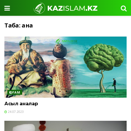
Таңба:
ана
ҚОҒАМ
Асыл аналар
24.07.2023