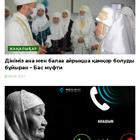
ЖАҢАЛЫҚТАР
Дініміз ана мен балаға айрықша қамқор болуды
бұйырған – Бас мүфти
08.06.2021