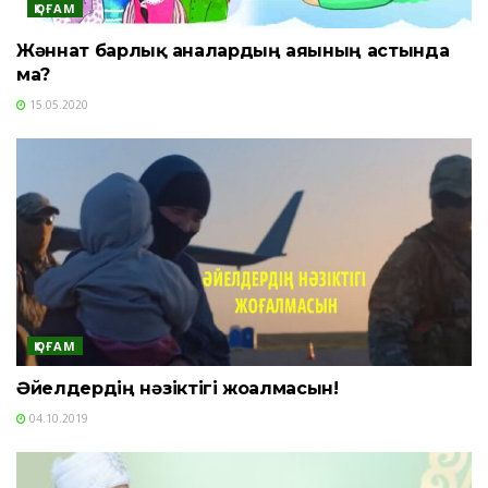
ҚОҒАМ
Жәннат барлық аналардың аяғының астында
ма?
15.05.2020
ҚОҒАМ
Әйелдердің нәзіктігі жоғалмасын!
04.10.2019