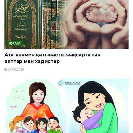
ҚОҒАМ
Ата-анамен қатынасты жақсартатын
аяттар мен хадистер
28.05.2020