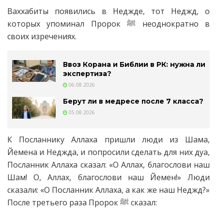
Ваххабиты появились в Неджде, тот Неджд, о
которых упоминал Пророк
ﷺ
неоднократно в
своих изречениях.
Ввоз Корана и Библии в РК: нужна ли
экспертиза?
06.08.2026
Берут ли в медресе после 7 класса?
05.08.2026
К Посланнику Аллаха пришли люди из Шама,
Йемена и Неджда, и попросили сделать для них дуа,
Посланник Аллаха сказал: «О Аллах, благослови наш
Шам! О, Аллах, благослови наш Йемен!» Люди
сказали: «О Посланник Аллаха, а как же наш Неджд?»
После третьего раза Пророк
ﷺ
сказал: