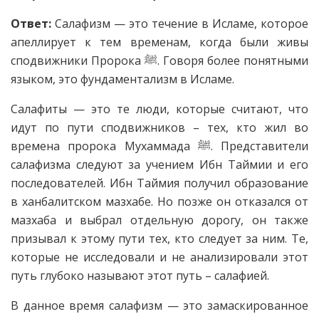
Ответ:
Салафизм — это течение в Исламе, которое
апеллирует к тем временам, когда были живы
сподвижники Пророка
ﷺ
. Говоря более понятными
языком, это фундаментализм в Исламе.
Салафиты — это те люди, которые считают, что
идут по пути сподвижников – тех, кто жил во
времена пророка Мухаммада
ﷺ
. Представители
салафизма следуют за учением Ибн Таймии и его
последователей. Ибн Таймия получил образование
в ханбалитском мазхабе. Но позже он отказался от
мазхаба и выбрал отдельную дорогу, он также
призывал к этому пути тех, кто следует за ним. Те,
которые не исследовали и не анализировали этот
путь глубоко называют этот путь – салафией.
В данное время салафизм — это замаскированное