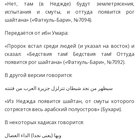
«Нет, там (в Неджде) будут землетрясения,
испытания и смуты, и оттуда появится рог
шайтана» («Фатхуль-Бари», №7094).
Передаётся от ибн Умара:
«Пророк встал среди людей (и указал на восток) и
сказал: «Бедствия там! Бедствия там! Оттуда
появится рог шайтана» («Фатхуль-Бари», №7092).
В другой версии говорится:
سيظهر من نجد شيطان تتزلزل جزيرة العرب من فتنته
«Из Неджда появится шайтан, от смуты которого
сотрясется весь арабский полуостров» (Бухари).
В некоторых хадисах говорится:
وبها (يعنى نجدا) الداء العضال