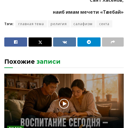
Саят Хасенов,
наиб имам мечети «Төлебай»
Тэги:
главная тема
религия
салафизм
секта
Похожие
записи