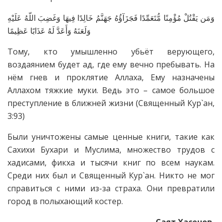
وَمَن يَقْتُلْ مُؤْمِنًا مُّتَعَمِّدًا فَجَزَآؤُهُ جَهَنَّمُ خَالِدًا فِيهَا وَغَضِبَ اللّهُ عَلَيْهِ
وَلَعَنَهُ وَأَعَدَّ لَهُ عَذَابًا عَظِيمًا
Тому, кто умышленно убьёт верующего,
воздаянием будет ад, где ему вечно пребывать. На
нём гнев и проклятие Аллаха, Ему назначены
Аллахом тяжкие муки. Ведь это – самое большое
преступление в ближней жизни (Священный Кур`ан,
3:93)
Были уничтожены самые ценные книги, такие как
Сахихи Бухари и Муслима, множество трудов с
хадисами, фикха и тысячи книг по всем наукам.
Среди них был и Священный Кур`ан. Никто не мог
справиться с ними из-за страха. Они превратили
город в полыхающий костер.