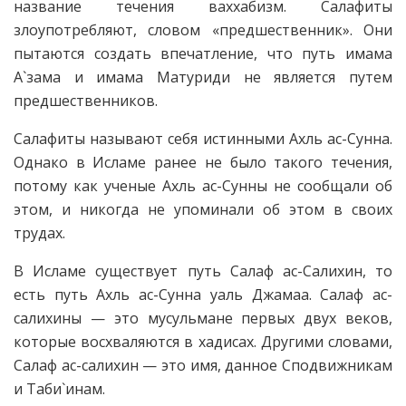
название течения ваххабизм. Салафиты
злоупотребляют, словом «предшественник». Они
пытаются создать впечатление, что путь имама
А`зама и имама Матуриди не является путем
предшественников.
Салафиты называют себя истинными Ахль ас-Сунна.
Однако в Исламе ранее не было такого течения,
потому как ученые Ахль ас-Сунны не сообщали об
этом, и никогда не упоминали об этом в своих
трудах.
В Исламе существует путь Салаф ас-Салихин, то
есть путь Ахль ас-Сунна уаль Джамаа. Салаф ас-
салихины — это мусульмане первых двух веков,
которые восхваляются в хадисах. Другими словами,
Салаф ас-салихин — это имя, данное Сподвижникам
и Таби`инам.