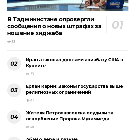
В Таджикистане опровергли
сообщения о новых штрафах за
ношение хиджаба
83
Иран атаковал дронами авиабазу США в
Кувейте
53
Ерлан Карин: Законы государства выше
религиозных ограничений
47
Жителя Петропавловска осудили за
оскорбление Пророка Мухаммеда
40
Абай о вере и разуме