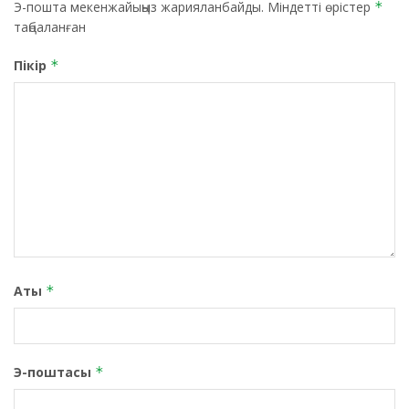
Э-пошта мекенжайыңыз жарияланбайды.
Міндетті өрістер
*
таңбаланған
Пікір
*
Аты
*
Э-поштасы
*