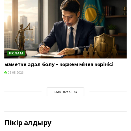
ИСЛАМ
Қызметке адал болу – көркем мінез көрінісі
03.08.2026
ТАҒЫ ЖҮКТЕУ
Пікір қалдыру