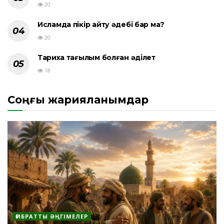
20
Исламда пікір айту әдебі бар ма?
20
Тарихқа тағылым болған әділет
18
Соңғы жарияланымдар
ҒИБРАТТЫ ӘҢГІМЕЛЕР