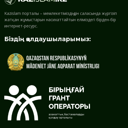
Kazislam порталы – мемлекетіміздің дін саласында жүргізіп
жатқан жұмыстарын насихаттайтын еліміздегі бірден-бір
интернет-ресурс.
Біздің қолдаушыларымыз: