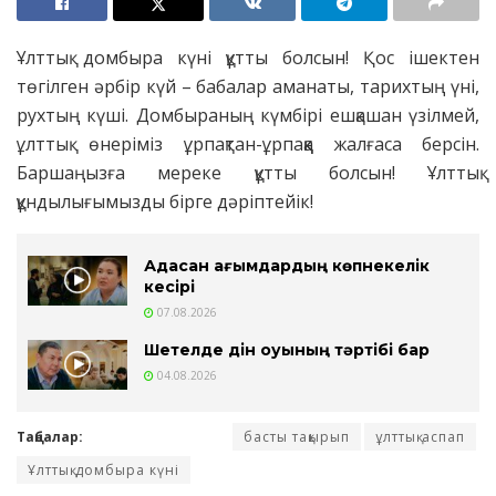
Ұлттық домбыра күні құтты болсын! Қос ішектен
төгілген әрбір күй – бабалар аманаты, тарихтың үні,
рухтың күші. Домбыраның күмбірі ешқашан үзілмей,
ұлттық өнеріміз ұрпақтан-ұрпаққа жалғаса берсін.
Баршаңызға мереке құтты болсын! Ұлттық
құндылығымызды бірге дәріптейік!
Адасқан ағымдардың көпнекелік
кесірі
07.08.2026
Шетелде дін оқуының тәртібі бар
04.08.2026
Таңбалар:
басты тақырып
ұлттық аспап
Ұлттық домбыра күні