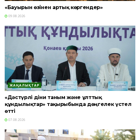
«Бауырын өзінен артық көргендер»
09.08.2026
ЖАҢАЛЫҚТАР
«Дәстүрлі діни таным және ұлттық
құндылықтар» тақырыбында дөңгелек үстел
өтті
07.08.2026