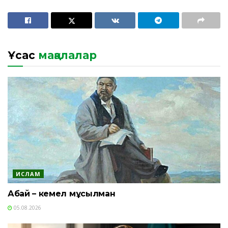
Ұқсас
мақалалар
ИСЛАМ
Абай – кемел мұсылман
05.08.2026