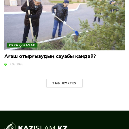
СҰРАҚ-ЖАУАП
Ағаш отырғызудың сауабы қандай?
07.08.2026
ТАҒЫ ЖҮКТЕУ