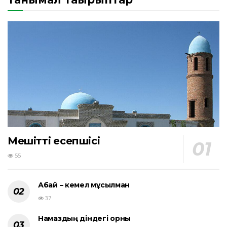
Мешіттің есепшісі
55
Абай – кемел мұсылман
37
Намаздың діндегі орны