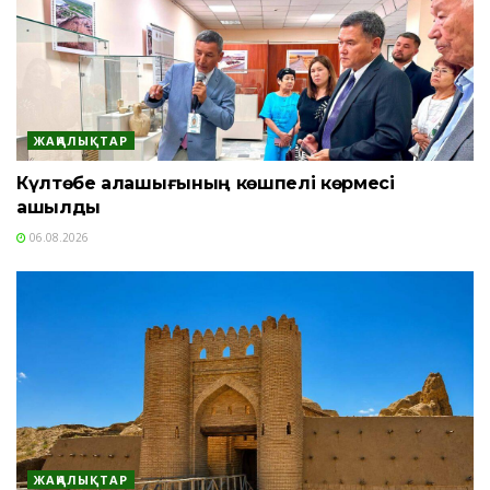
ЖАҢАЛЫҚТАР
Күлтөбе қалашығының көшпелі көрмесі
ашылды
06.08.2026
ЖАҢАЛЫҚТАР