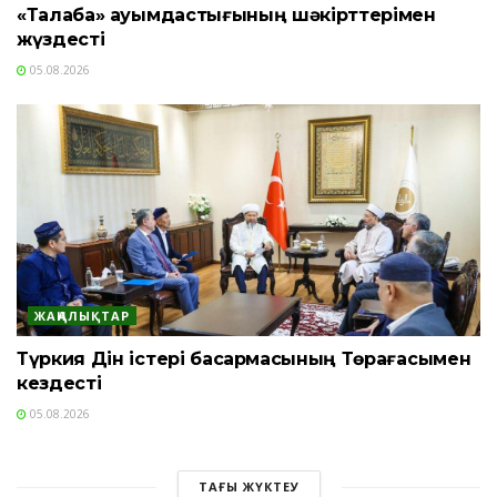
«Талаба» қауымдастығының шәкірттерімен
жүздесті
05.08.2026
ЖАҢАЛЫҚТАР
Түркия Дін істері басқармасының Төрағасымен
кездесті
05.08.2026
ТАҒЫ ЖҮКТЕУ