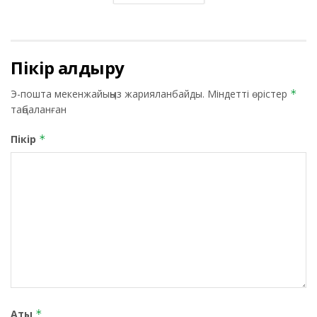
Пікір қалдыру
Э-пошта мекенжайыңыз жарияланбайды.
Міндетті өрістер
*
таңбаланған
Пікір
*
Аты
*