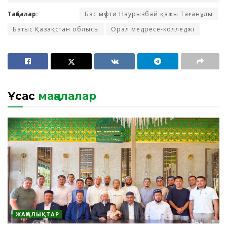
Таңбалар:
Бас мүфти Наурызбай қажы Тағанұлы
Батыс Қазақстан облысы
Орал медресе-колледжі
Ұқсас
мақалалар
ЖАҢАЛЫҚТАР