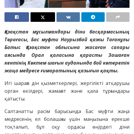
Қазақстан мұсылмандары діни басқармасының
Төрағасы, Бас мүфти Наурызбай қажы Тағанұлы
Батыс Қазақстан облысына жасаған сапары
аясында Орал қаласына қарасты Зашаған
кентінің Көктем шағын ауданында бой көтеретін
жаңа медресе ғимаратының қазығын қақты.
Игі шараға дін қызметкерлері, жергілікті атқарушы
орган өкілдері, жамағат және қала тұрғындары
қатысты.
Салтанатты рәсім барысында Бас мүфти жаңа
медресенің ел болашағы үшін маңызына ерекше
тоқталып, бұл оқу ордасы өңірдегі діни