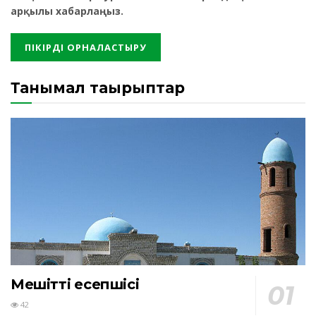
арқылы хабарлаңыз.
Танымал тақырыптар
Мешіттің есепшісі
42