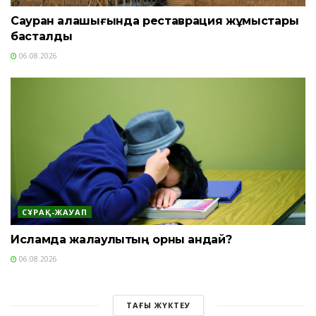
Сауран қалашығында реставрация жұмыстары
басталды
06.08.2026
СҰРАҚ-ЖАУАП
Исламда жалқаулықтың орны қандай?
06.08.2026
ТАҒЫ ЖҮКТЕУ