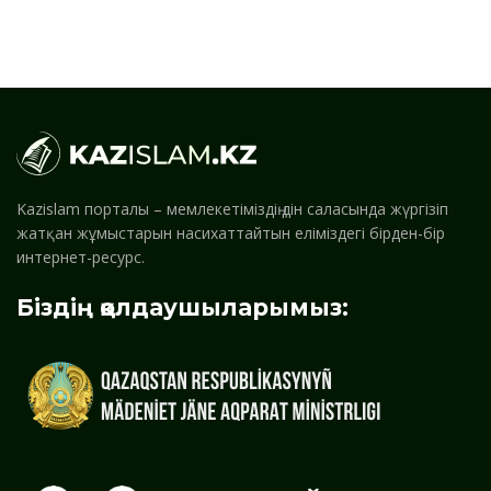
Kazislam порталы – мемлекетіміздің дін саласында жүргізіп
жатқан жұмыстарын насихаттайтын еліміздегі бірден-бір
интернет-ресурс.
Біздің қолдаушыларымыз: