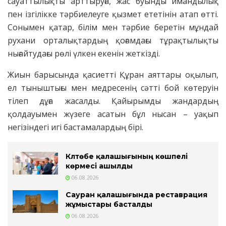
сауаттылықты арттыруға, жас буынды имандылық
пен ізгілікке тәрбиелеуге қызмет ететінін атап өтті.
Сонымен қатар, білім мен тәрбие беретін мұндай
рухани орталықтардың қоғамдағы тұрақтылықты
нығайтудағы рөлі үлкен екенін жеткізді.
Жиын барысында қасиетті Құран аяттары оқылып,
ел тыныштығы мен медресенің сәтті бой көтеруін
тілеп дұға жасалды. Қайырымды жандардың
қолдауымен жүзеге асатын бұл нысан – уақып
негізіндегі игі бастамалардың бірі.
Күлтөбе қалашығының көшпелі
көрмесі ашылды
06.08.2026
Сауран қалашығында реставрация
жұмыстары басталды
06.08.2026