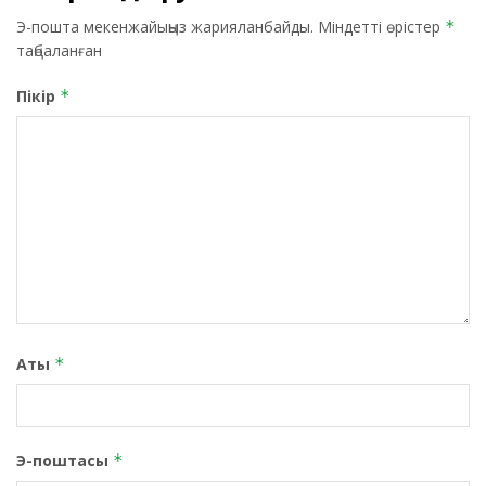
Э-пошта мекенжайыңыз жарияланбайды.
Міндетті өрістер
*
таңбаланған
Пікір
*
Аты
*
Э-поштасы
*