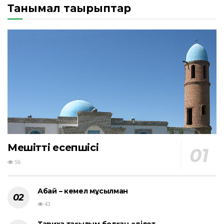
Танымал тақырыптар
Мешіттің есепшісі
56
Абай – кемел мұсылман
43