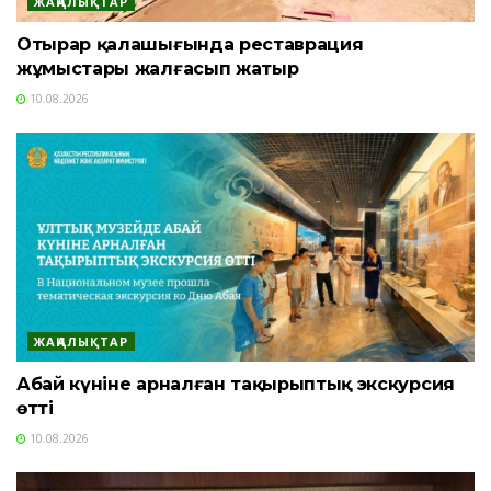
ЖАҢАЛЫҚТАР
Отырар қалашығында реставрация
жұмыстары жалғасып жатыр
10.08.2026
ЖАҢАЛЫҚТАР
Абай күніне арналған тақырыптық экскурсия
өтті
10.08.2026