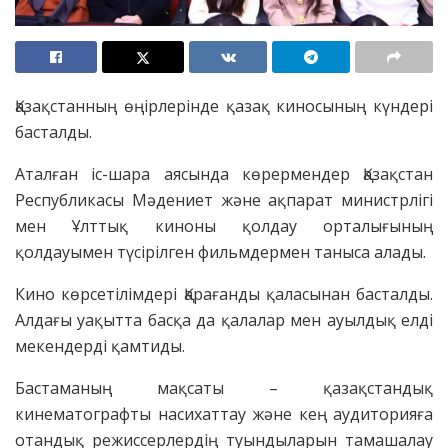
Қазақстанның өңірлерінде қазақ киносының күндері
басталды.
Аталған іс-шара аясында көрермендер Қазақстан
Республикасы Мәдениет және ақпарат министрлігі
мен Ұлттық киноны қолдау орталығының
қолдауымен түсірілген фильмдермен таныса алады.
Кино көрсетілімдері Қарағанды қаласынан басталды.
Алдағы уақытта басқа да қалалар мен ауылдық елді
мекендерді қамтиды.
Бастаманың мақсаты – қазақстандық
кинематографты насихаттау және кең аудиторияға
отандық режиссерлердің туындыларын тамашалау