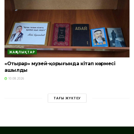
ЖАҢАЛЫҚТАР
«Отырар» музей-қорығында кітап көрмесі
ашылды
10.08.2026
ТАҒЫ ЖҮКТЕУ