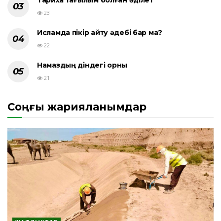
Тарихқа тағылым болған әділет
23
Исламда пікір айту әдебі бар ма?
22
Намаздың діндегі орны
21
Соңғы жарияланымдар