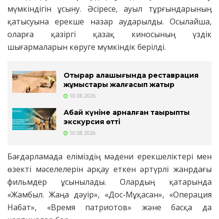
мүмкіндігін ұсыну. Әсіресе, ауыл тұрғындарының
қатысуына ерекше назар аударылды. Осылайша,
оларға қазіргі қазақ киносының үздік
шығармаларын көруге мүмкіндік берілді.
Отырар қалашығында реставрация
жұмыстары жалғасып жатыр
10.08.2026
Абай күніне арналған тақырыптық
экскурсия өтті
10.08.2026
Бағдарламада еліміздің мәдени ерекшеліктері мен
өзекті мәселелерін арқау еткен әртүрлі жанрдағы
фильмдер ұсынылады. Олардың қатарында
«Жамбыл. Жаңа дәуір», «Дос-Мұқасан», «Операция
Набат», «Время патриотов» және басқа да