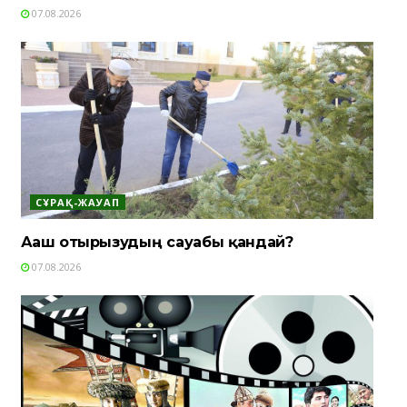
07.08.2026
СҰРАҚ-ЖАУАП
Ағаш отырғызудың сауабы қандай?
07.08.2026