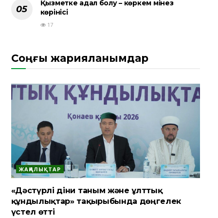
Қызметке адал болу – көркем мінез
көрінісі
17
Соңғы жарияланымдар
ЖАҢАЛЫҚТАР
«Дәстүрлі діни таным және ұлттық
құндылықтар» тақырыбында дөңгелек
үстел өтті