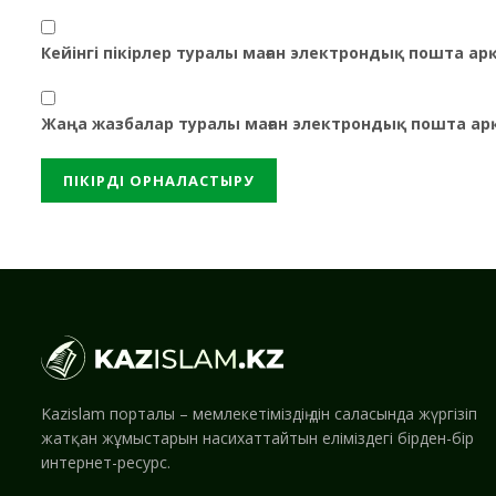
Кейінгі пікірлер туралы маған электрондық пошта а
Жаңа жазбалар туралы маған электрондық пошта ар
Kazislam порталы – мемлекетіміздің дін саласында жүргізіп
жатқан жұмыстарын насихаттайтын еліміздегі бірден-бір
интернет-ресурс.