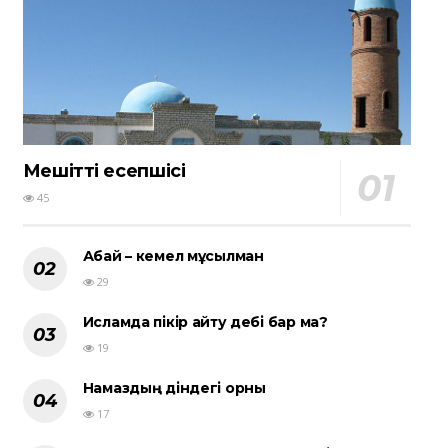
Мешіттің есепшісі
45
Абай – кемел мұсылман
29
Исламда пікір айту әдебі бар ма?
19
Намаздың діндегі орны
17