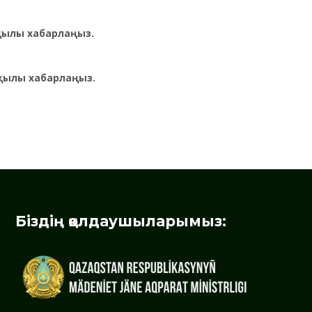
рқылы хабарлаңыз.
қылы хабарлаңыз.
Біздің қолдаушыларымыз: