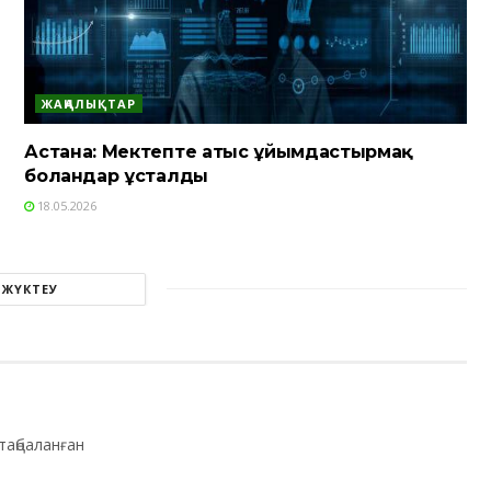
ЖАҢАЛЫҚТАР
Астана: Мектепте атыс ұйымдастырмақ
болғандар ұсталды
18.05.2026
 ЖҮКТЕУ
таңбаланған