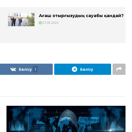
Ағаш отырғызудың сауабы қандай?
07.08.2026
Бөлісу
1
Бөлісу