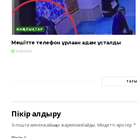
ЖАҢАЛЫҚТАР
Мешітте телефон ұрлаған адам ұсталды
13.06.2026
ТАҒЫ
Пікір қалдыру
Э-пошта мекенжайыңыз жарияланбайды.
Міндетті өрістер
*
Пікір
*