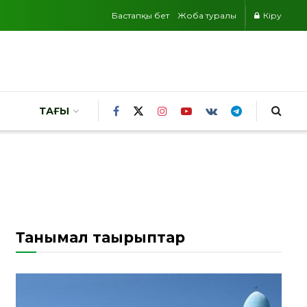
Бастапқы бет
Жоба туралы
Кіру
ТАҒЫ
Танымал тақырыптар