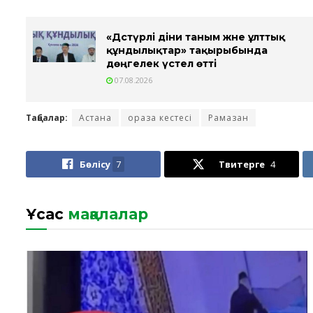
«Дәстүрлі діни таным және ұлттық
құндылықтар» тақырыбында
дөңгелек үстел өтті
07.08.2026
Таңбалар:
Астана
ораза кестесі
Рамазан
Бөлісу
7
Твитерге
4
Ұқсас
мақалалар