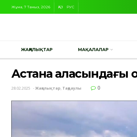
Жұма, 7 Тамыз, 2026
ҚАЗ
РУС
ЖАҢАЛЫҚТАР
МАҚАЛАЛАР
Астана қаласындағы о
0
28.02.2025
-
Жаңалықтар
,
Таңдаулы