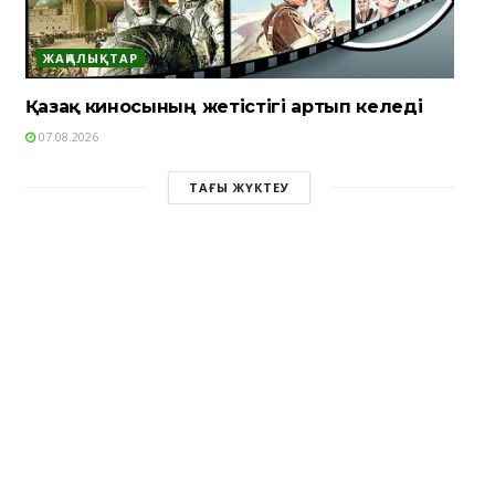
ЖАҢАЛЫҚТАР
Қазақ киносының жетістігі артып келеді
07.08.2026
ТАҒЫ ЖҮКТЕУ