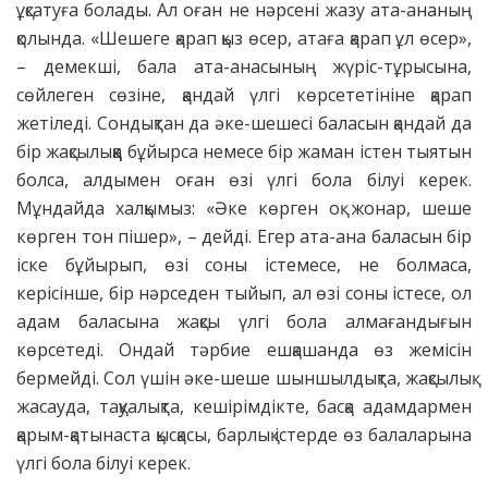
ұқсатуға болады. Ал оған не нәрсені жазу ата-ананың
қолында. «Шешеге қарап қыз өсер, атаға қарап ұл өсер»,
– демекші, бала ата-анасының жүріс-тұрысына,
сөйлеген сөзіне, қандай үлгі көрсететініне қарап
жетіледі. Сондықтан да әке-шешесі баласын қандай да
бір жақсылыққа бұйырса немесе бір жаман істен тыятын
болса, алдымен оған өзі үлгі бола білуі керек.
Мұндайда халқымыз: «Әке көрген оқ жонар, шеше
көрген тон пішер», – дейді. Егер ата-ана баласын бір
іске бұйырып, өзі соны істемесе, не болмаса,
керісінше, бір нәрседен тыйып, ал өзі соны істесе, ол
адам баласына жақсы үлгі бола алмағандығын
көрсетеді. Ондай тәрбие ешқашанда өз жемісін
бермейді. Сол үшін әке-шеше шыншылдықта, жақсылық
жасауда, тақуалықта, кешірімдікте, басқа адамдармен
қарым-қатынаста қысқасы, барлық істерде өз балаларына
үлгі бола білуі керек.