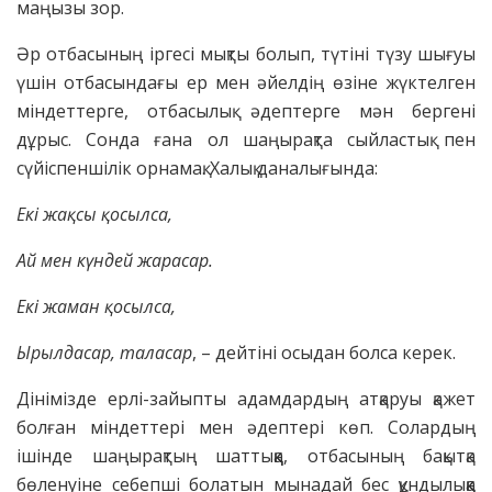
маңызы зор.
Әр отбасының іргесі мықты болып, түтіні түзу шығуы
үшін отбасындағы ер мен әйелдің өзіне жүктелген
міндеттерге, отбасылық әдептерге мән бергені
дұрыс. Сонда ғана ол шаңырақта сыйластық пен
сүйіспеншілік орнамақ. Халық даналығында:
Екі жақсы қосылса,
Ай мен күндей жарасар.
Екі жаман қосылса,
Ырылдасар, таласар
, – дейтіні осыдан болса керек.
Дінімізде ерлі-зайыпты адамдардың атқаруы қажет
болған міндеттері мен әдептері көп. Солардың
ішінде шаңырақтың шаттыққа, отбасының бақытқа
бөленуіне себепші болатын мынадай бес құндылыққа