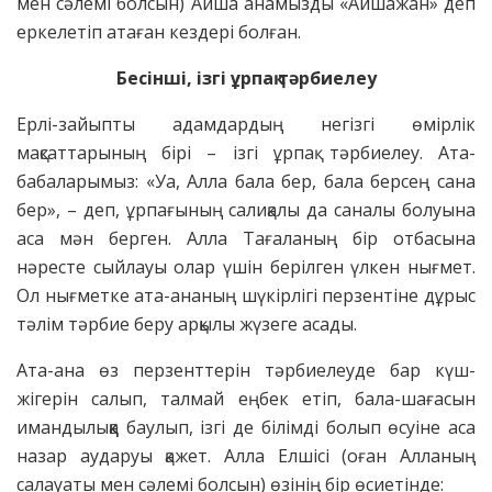
мен сәлемі болсын) Айша анамызды «Айшажан» деп
еркелетіп атаған кездері болған.
Бесінші, ізгі ұрпақ тәрбиелеу
Ерлі-зайыпты адамдардың негізгі өмірлік
мақсаттарының бірі – ізгі ұрпақ тәрбиелеу. Ата-
бабаларымыз: «Уа, Алла бала бер, бала берсең сана
бер», – деп, ұрпағының салиқалы да саналы болуына
аса мән берген. Алла Тағаланың бір отбасына
нәресте сыйлауы олар үшін берілген үлкен нығмет.
Ол нығметке ата-ананың шүкірлігі перзентіне дұрыс
тәлім тәрбие беру арқылы жүзеге асады.
Ата-ана өз перзенттерін тәрбиелеуде бар күш-
жігерін салып, талмай еңбек етіп, бала-шағасын
имандылыққа баулып, ізгі де білімді болып өсуіне аса
назар аударуы қажет. Алла Елшісі (оған Алланың
салауаты мен сәлемі болсын) өзінің бір өсиетінде: