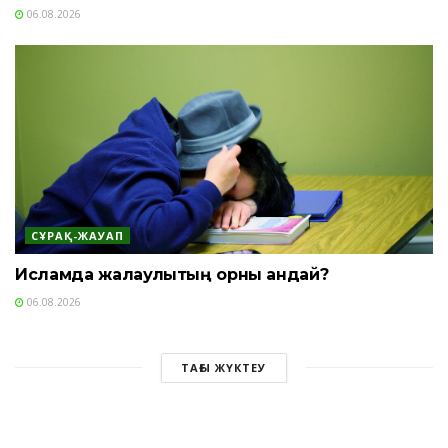
06.08.2026
СҰРАҚ-ЖАУАП
Исламда жалқаулықтың орны қандай?
06.08.2026
ТАҒЫ ЖҮКТЕУ