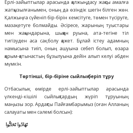
Ерлі-зайыптылар арасында қалжыңдасу жақсы амалға
жатқызылғанымен, оның да өзіндік шегін білген жөн.
Қалжыңға сүйеніп бір-бірін кемсітуге, төмен түсіруге,
мазақ етуге болмайды. Әсіресе, жарының туыстары
мен жақындарына, шыққан руына, ата-тегіне тіл
тигізуден аса сақ болу қажет. Бұлай істеу адамның
намысына тиіп, оның ашуына себеп болып, өзара
қарым-қатынастың бұзылуына дейін алып келуі әбден
мүмкін.
Төртінші, бір-біріне сыйлық беріп тұру
Отбасылық өмірде ерлі-зайыптылар арасында
үлкенді-кішілі сыйлықтардың жүріп тұруының
маңызы зор. Ардақты Пайғамбарымыз (оған Алланың
салауаты мен сәлемі болсын):
تَهَادُوا تَحَابُّوا