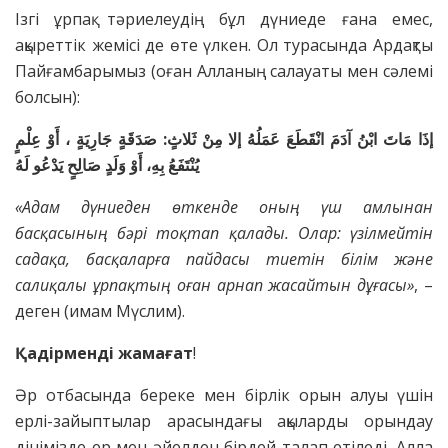
Ізгі ұрпақ тәриелеудің бұл дүниеде ғана емес,
ақыреттік жемісі де өте үлкен. Ол турасында Ардақты
Пайғамбарымыз (оған Алланың салауаты мен сәлемі
болсын):
إذَا مَاتَ ابْنُ آدَمَ انْقَطَعَ عَمَلُهُ إلا مِنْ ثَلاثٍ: صَدَقَةٍ جَارِيَةٍ ، أَوْ عِلْمٍ
يُنْتَفَعُ بِهِ، أَوْ وَلَدٍ صَالِحٍ يَدْعُو لَهُ
«Адам дүниеден өткенде оның үш амлынан
басқасының бәрі тоқтап қалады. Олар: үзілмейтін
садақа, басқаларға пайдасы тиетін білім және
салиқалы ұрпақтың оған арнап жасайтын дұғасы»
, –
деген (имам Мүслим).
Қадірменді жамағат
!
Әр отбасында береке мен бірлік орын алуы үшін
ерлі-зайыптылар арасындағы ақыларды орындау
дінімізде ер мен әйелден бірдей талап етіледі. Алла