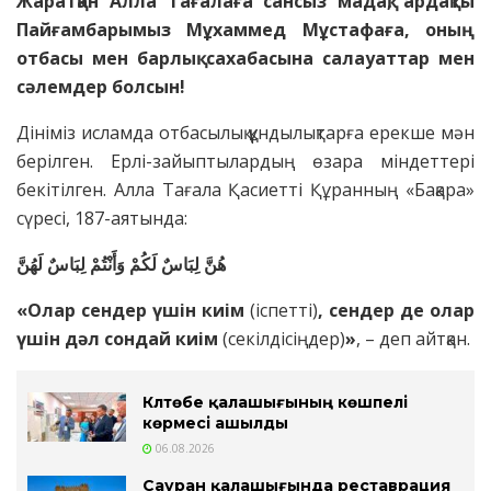
Жаратқан Алла Тағалаға сансыз мадақ, ардақты
Пайғамбарымыз Мұхаммед Мұстафаға, оның
отбасы мен барлық сахабаcына салауаттар мен
сәлемдер болсын!
Дініміз исламда отбасылық құндылықтарға ерекше мән
берілген. Ерлі-зайыптылардың өзара міндеттері
бекітілген. Алла Тағала Қасиетті Құранның «Бақара»
сүресі, 187-аятында:
هُنَّ لِبَاسٌ لَكُمْ وَأَنْتُمْ لِبَاسٌ لَهُنَّ
«Олар сендер үшін киім
(іспетті)
, сендер де олар
үшін дәл сондай киім
(секілдісіңдер)
»
, – деп айтқан.
Күлтөбе қалашығының көшпелі
көрмесі ашылды
06.08.2026
Сауран қалашығында реставрация