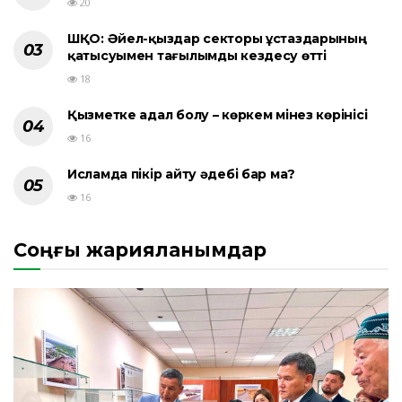
20
ШҚО: Әйел-қыздар секторы ұстаздарының
қатысуымен тағылымды кездесу өтті
18
Қызметке адал болу – көркем мінез көрінісі
16
Исламда пікір айту әдебі бар ма?
16
Соңғы жарияланымдар