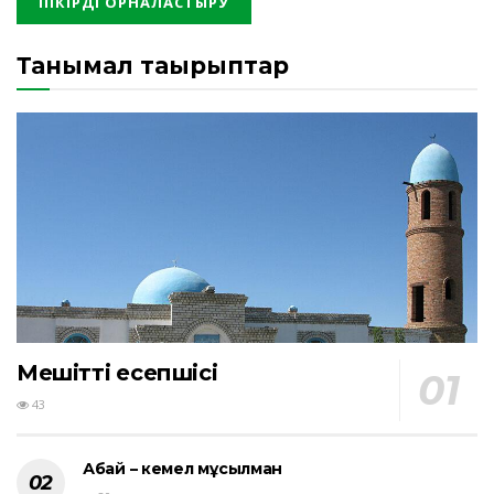
Танымал тақырыптар
Мешіттің есепшісі
43
Абай – кемел мұсылман