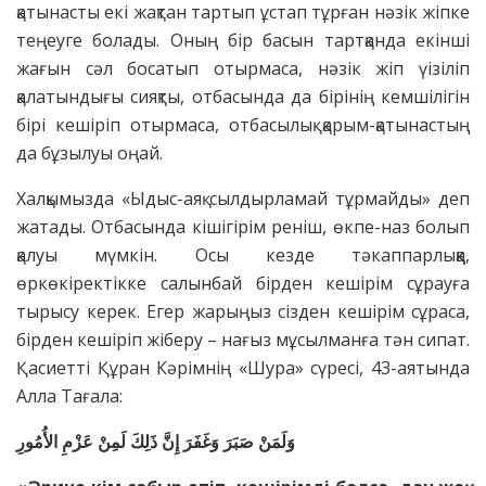
қатынасты екі жақтан тартып ұстап тұрған нәзік жіпке
теңеуге болады. Оның бір басын тартқанда екінші
жағын сәл босатып отырмаса, нәзік жіп үізіліп
қалатындығы сияқты, отбасында да бірінің кемшілігін
бірі кешіріп отырмаса, отбасылық қарым-қатынастың
да бұзылуы оңай.
Халқымызда «Ыдыс-аяқ сылдырламай тұрмайды» деп
жатады. Отбасында кішігірім реніш, өкпе-наз болып
қалуы мүмкін. Осы кезде тәкаппарлыққа,
өркөкіректікке салынбай бірден кешірім сұрауға
тырысу керек. Егер жарыңыз сізден кешірім сұраса,
бірден кешіріп жіберу – нағыз мұсылманға тән сипат.
Қасиетті Құран Кәрімнің «Шура» сүресі, 43-аятында
Алла Тағала:
وَلَمَنْ صَبَرَ وَغَفَرَ إِنَّ ذَلِكَ لَمِنْ عَزْمِ الأُمُورِ