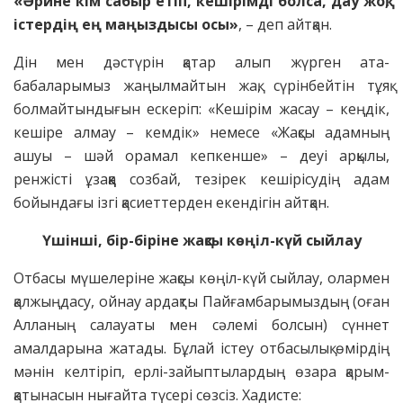
«Әрине кім сабыр етіп, кешірімді болса, дау жоқ,
істердің ең маңыздысы осы»
, – деп айтқан.
Дін мен дәстүрін қатар алып жүрген ата-
бабаларымыз жаңылмайтын жақ, сүрінбейтін тұяқ
болмайтындығын ескеріп: «Кешірім жасау – кеңдік,
кешіре алмау – кемдік» немесе «Жақсы адамның
ашуы – шәй орамал кепкенше» – деуі арқылы,
ренжісті ұзаққа созбай, тезірек кешірісудің адам
бойындағы ізгі қасиеттерден екендігін айтқан.
Үшінші, бір-біріне жақсы көңіл-күй сыйлау
Отбасы мүшелеріне жақсы көңіл-күй сыйлау, олармен
қалжыңдасу, ойнау ардақты Пайғамбарымыздың (оған
Алланың салауаты мен сәлемі болсын) сүннет
амалдарына жатады. Бұлай істеу отбасылық өмірдің
мәнін келтіріп, ерлі-зайыптылардың өзара қарым-
қатынасын нығайта түсері сөзсіз. Хадисте: