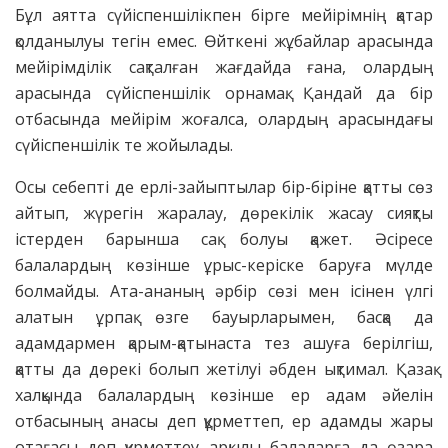
Бұл аятта сүйіспеншілікпен бірге мейірімнің қатар
қолданылуы тегін емес. Өйткені жұбайлар арасында
мейірімділік сақталған жағдайда ғана, олардың
арасында сүйіспеншілік орнамақ. Қандай да бір
отбасында мейірім жоғалса, олардың арасындағы
сүйіспеншілік те жойылады.
Осы себепті де ерлі-зайыптылар бір-біріне қатты сөз
айтып, жүрегін жаралау, дөрекілік жасау сияқты
істерден барынша сақ болуы қажет. Әсіресе
балалардың көзінше ұрыс-керіске баруға мүлде
болмайды. Ата-ананың әрбір сөзі мен ісінен үлгі
алатын ұрпақ өзге бауырларымен, басқа да
адамдармен қарым-қатынаста тез ашуға берілгіш,
қатты да дөрекі болып жетілуі әбден ықтимал. Қазақ
халқында балалардың көзінше ер адам әйелін
отбасының анасы деп құрметтеп, ер адамды жары
отағасы деп құрметтеу арқылы балаларға да өзара