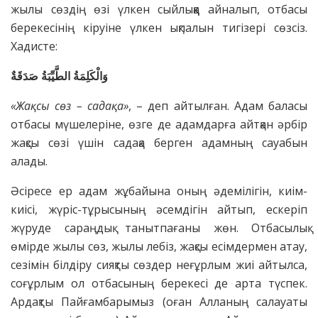
жылы сөздің өзі үлкен сыйлыққа айналып, отбасы
берекесінің кіруіне үлкен ықпалын тигізері сөзсіз.
Хадисте:
وَالْكَلِمَةُ الطَّيِّبَةُ صَدَقَةٌ
«Жақсы сөз – садақа»
, – деп айтылған. Адам баласы
отбасы мүшелеріне, өзге де адамдарға айтқан әрбір
жақсы сөзі үшін садақа берген адамның сауабын
алады.
Әсіресе ер адам жұбайына оның әдемілігін, киім-
киісі, жүріс-тұрысының әсемдігін айтып, ескеріп
жүруде сараңдық танытпағаны жөн. Отбасылық
өмірде жылы сөз, жылы лебіз, жақсы есімдермен атау,
сезімін білдіру сияқты сөздер неғұрлым жиі айтылса,
соғұрлым ол отбасының берекесі де арта түспек.
Ардақты Пайғамбарымыз (оған Алланың салауаты