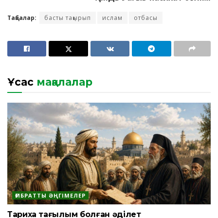
Таңбалар:
басты тақырып
ислам
отбасы
Ұқсас
мақалалар
ҒИБРАТТЫ ӘҢГІМЕЛЕР
Тарихқа тағылым болған әділет