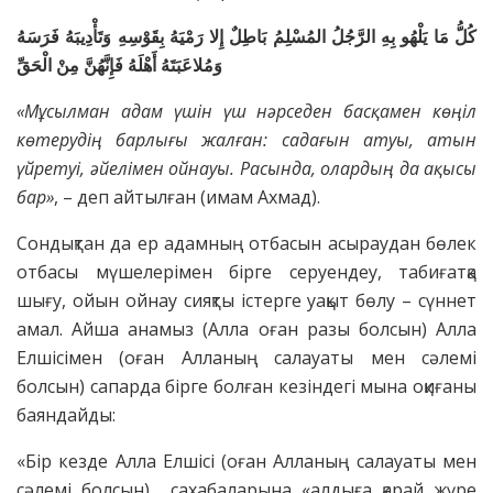
كُلُّ مَا يَلْهُو بِهِ الرَّجُلُ المُسْلِمُ بَاطِلٌ إِلا رَمْيَهُ بِقَوْسِهِ وَتَأْدِيبَهُ فَرَسَهُ
وَمُلاعَبَتَهُ أَهْلَهُ
فَإِنَّهُنَّ مِنْ الْحَقِّ
«Мұсылман адам үшін үш нәрседен басқамен көңіл
көтерудің барлығы жалған: садағын атуы, атын
үйретуі, әйелімен ойнауы. Расында, олардың да ақысы
бар»
, – деп айтылған (имам Ахмад).
Сондықтан да ер адамның отбасын асыраудан бөлек
отбасы мүшелерімен бірге серуендеу, табиғатқа
шығу, ойын ойнау сияқты істерге уақыт бөлу – сүннет
амал. Айша анамыз (Алла оған разы болсын) Алла
Елшісімен (оған Алланың салауаты мен сәлемі
болсын) сапарда бірге болған кезіндегі мына оқиғаны
баяндайды:
«Бір кезде Алла Елшісі (оған Алланың салауаты мен
сәлемі болсын) сахабаларына «алдыға қарай жүре