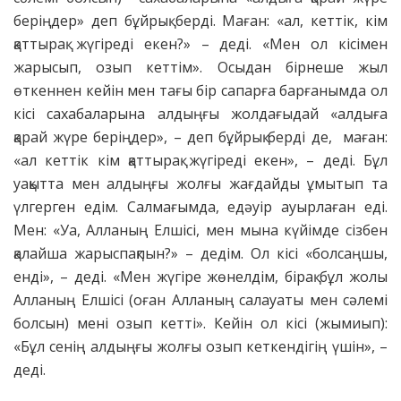
беріңдер» деп бұйрық берді. Маған: «ал, кеттік, кім
қаттырақ жүгіреді екен?» – деді. «Мен ол кісімен
жарысып, озып кеттім». Осыдан бірнеше жыл
өткеннен кейін мен тағы бір сапарға барғанымда ол
кісі сахабаларына алдыңғы жолдағыдай «алдыға
қарай жүре беріңдер», – деп бұйрық берді де, маған:
«ал кеттік кім қаттырақ жүгіреді екен», – деді. Бұл
уақытта мен алдыңғы жолғы жағдайды ұмытып та
үлгерген едім. Салмағымда, едәуір ауырлаған еді.
Мен: «Уа, Алланың Елшісі, мен мына күйімде сізбен
қалайша жарыспақпын?» – дедім. Ол кісі «болсаңшы,
енді», – деді. «Мен жүгіре жөнелдім, бірақ бұл жолы
Алланың Елшісі (оған Алланың салауаты мен сәлемі
болсын) мені озып кетті». Кейін ол кісі (жымиып):
«Бұл сенің алдыңғы жолғы озып кеткендігің үшін», –
деді.