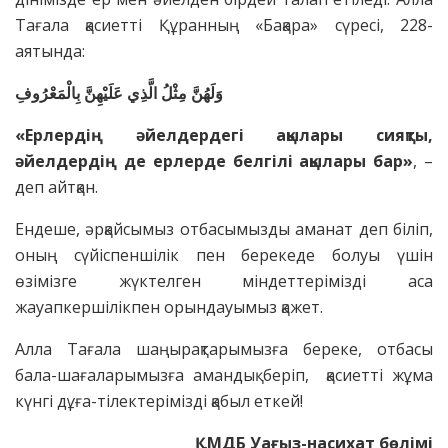
Тағала қасиетті Құранның «Бақара» сүресі, 228-
аятында:
وَلَهُنَّ مِثْلُ الَّذِي عَلَيْهِنَّ بِالْمَعْرُوفِ
«Ерлердің әйелдердегі ақылары сияқты,
әйелдердің де ерлерде белгілі ақылары бар»
, –
деп айтқан.
Ендеше, әрқайсымыз отбасымызды аманат деп біліп,
оның сүйіспеншілік пен берекеде болуы үшін
өзімізге жүктелген міндеттерімізді аса
жауапкершілікпен орындауымыз қажет.
Алла Тағала шаңырақтарымызға береке, отбасы
бала-шағаларымызға амандық беріп, қасиетті жұма
күнгі дұға-тілектерімізді қабыл еткей!
ҚМДБ Уағыз-насихат бөлімі