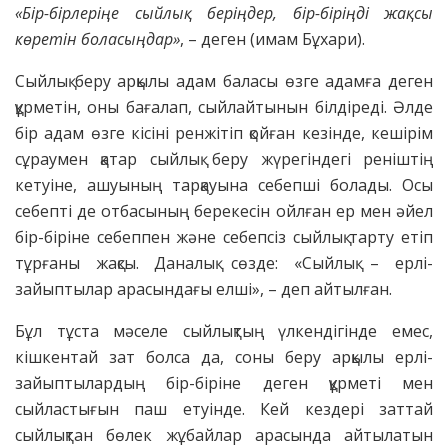
«Бір-бірлеріңе сыйлық беріңдер, бір-біріңді жақсы
көретін боласыңдар»
, – деген (имам Бұхари).
Сыйлық беру арқылы адам баласы өзге адамға деген
құрметін, оны бағалап, сыйлайтынын білдіреді. Әлде
бір адам өзге кісіні ренжітіп қойған кезінде, кешірім
сұраумен қатар сыйлық беру жүрегіндегі реніштің
кетуіне, ашуының тарқауына себепші болады. Осы
себепті де отбасының берекесін ойлған ер мен әйел
бір-біріне себеппен және себепсіз сыйлық тарту етіп
тұрғаны жақсы. Даналық сөзде: «Сыйлық – ерлі-
зайыптылар арасындағы елші», – деп айтылған.
Бұл тұста мәселе сыйлықтың үлкендігінде емес,
кішкентай зат болса да, соны беру арқылы ерлі-
зайыптылардың бір-біріне деген құрметі мен
сыйластығын паш етуінде. Кей кездері заттай
сыйлықтан бөлек жұбайлар арасында айтылатын