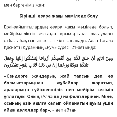
мән бергеніміз жөн:
Бірінші, өзара жақсы мәміледе болу
Ерлі-зайыптылардың өзара жақсы мәміледе болып,
мейірімділіктің аясында қарым-қатынас жасаулары
отбасы бақытының негізгі кілті саналады. Алла Тағала
Қасиетті Құранның «Рум» сүресі, 21-аятында:
وَمِنْ آيَاتِهِ أَنْ خَلَقَ لَكُمْ مِنْ أَنْفُسِكُمْ أَزْوَاجًا لِتَسْكُنُوا إِلَيْهَا وَجَعَلَ
بَيْنَكُمْ مَوَدَّةً وَرَحْمَةً إِنَّ فِي ذَلِكَ لَآيَاتٍ لِقَوْمٍ يَتَفَكَّرُونَ
«Сендерге жандарың жай тапсын деп, өз
болмыстарыңнан жұбайлар жаратып,
араларыңа сүйіспеншілік пен мейірім сезімін
ұялатқаны Оның
(Алланың)
нақ белгілерінен. Міне,
осының өзін ақылға салып ойланатын қауым үшін
айқын дәлелдер бар»
, – деп айтқан.