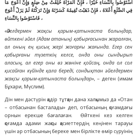
اسْتَوْصُوا بِالنِّسَاءِ خَيْرًا ، فَإِنَّ الْمَرْأَةَ خُلِقَتْ مِنْ ضِلَعٍ وَإِنَّ أَعْوَجَ مَا
فِي الضِّلَعِ أَعْلاهُ ، فَإِنْ ذَهَبْتَ تُقِيمُهُ كَسَرْتَهُ وَإِنْ تَرَكْتَهُ لَمْ يَزَلْ أَعْوَجَ
، فَاسْتَوْصُوا بِالنِّسَاءِ
«Әйелдермен жақсы қарым-қатынаста болыңдар,
өйткені әйел (Адам атаның) қабырғасынан жаралған,
ал оның ең қисық жері жоғарғы жағында. Егер сен
қабырғаны түзеткің келсе, онда оны сындырып
аласың, ал егер оны өз жөніне қойсаң, онда ол сол
қисайған күйінде қала береді, сондықтан әйелдермен
жақсы қарым-қатынаста болыңдар»
, – деген (имам
Бұхари, Мүслим).
Дін мен дәстүрін қадір тұтқан дана халқымыз да «Отан
– отбасынан басталады» деп, отбасының қоғамдағы
орнын ерекше бағалаған. Өйткені кез келген
қоғамда адами жақсы қасиеттердің кеңінен тарауы
үшін әр отбасының береке мен бірлікте өмір сүруінің