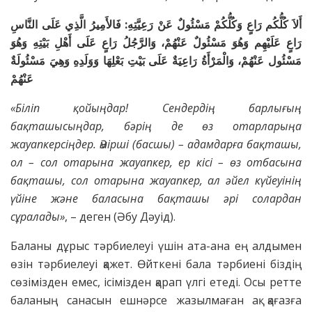
أَلاَ كُلُّكُم رَاعٍ وَكُلُّكُمْ مَسْئُولٌ عَنْ رَعِيَّتِهِ: فَالأَمِيرُ الَّذِي عَلَى النَّاسِ
رَاعٍ عَلَيْهِم وَهُوَ مَسْئُولٌ عَنْهُمْ، وَالرَّجُلُ رَاعٍ عَلَى أَهْلِ بَيْتِهِ وَهُوَ
مَسْئُول عَنْهُمْ، وَالْمَرْأَةُ رَاعِيَةٌ عَلَى بَيْتِ بَعْلِهَا وَوَلَدِهِ وَهِيَ مَسْئُولَةٌ
عَنْهُمْ
«Біліп қойыңдар! Сендердің барлығың
бақташысыңдар, бәрің де өз отарларыңа
жауапкерсіңдер. Әмірші (басшы) – адамдарға бақташы,
ол – сол отарына жауапкер, ер кісі – өз отбасына
бақташы, сол отарына жауапкер, ал әйел күйеуінің
үйіне және баласына бақташы әрі солардан
сұралады»
, – деген (Әбу Дәуід).
Баланы дұрыс тәрбиелеуі үшін ата-ана ең алдымен
өзін тәрбиелеуі қажет. Өйткені бала тәрбиені біздің
сөзімізден емес, ісімізден қарап үлгі етеді. Осы ретте
баланың санасын ешнәрсе жазылмаған ақ қағазға