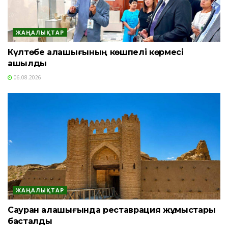
ЖАҢАЛЫҚТАР
Күлтөбе қалашығының көшпелі көрмесі
ашылды
06.08.2026
ЖАҢАЛЫҚТАР
Сауран қалашығында реставрация жұмыстары
басталды