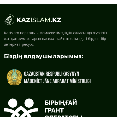
Kazislam порталы – мемлекетіміздің дін саласында жүргізіп
жатқан жұмыстарын насихаттайтын еліміздегі бірден-бір
интернет-ресурс.
Біздің қолдаушыларымыз: