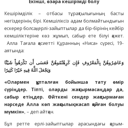
Екінші, өзара кешірімді болу
Кешірімділік – отбасы тұрақтылығының басты
негіздерінің бірі. Кемшіліксіз адам болмайтындығын
ескерер болсақ, ерлі-зайыптылар да бір-бірінің кейбір
кемшіліктеріне көз жұмып, сабыр ете білуі қажет.
Алла Тағала қасиетті Құранның «Ниса» сүресі, 19-
аятында:
وَعَاشِرُوهُنَّ بِالْمَعْرُوفِ فَإِن كَرِهْتُمُوهُنَّ فَعَسَى أَن تَكْرَهُواْ شَيْئًا
وَيَجْعَلَ اللَّهُ فِيهِ خَيْرًا كَثِيرًا
«Олармен құпталған бойынша тату өмір
сүріңдер. Тіпті, оларды жақтырмасаңдар да,
сабыр етіңдер. Өйткені сендер жақтырмаған
нәрседе Алла көп жақсылық жасап қойған болуы
мүмкін»
, – деп айтқан.
Бұл ретте ерлі-зайыптылар арасындағы қарым-