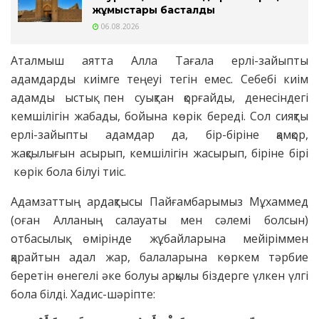
жұмыстары басталды
06.08.2026
Аталмыш аятта Алла Тағала ерлі-зайыпты
адамдарды киімге теңеуі тегін емес. Себебі киім
адамды ыстық пен суықтан қорғайды, денесіндегі
кемшілігін жабады, бойына көрік береді. Сол сияқты
ерлі-зайыпты адамдар да, бір-біріне қамқор,
жақсылығын асырып, кемшілігін жасырып, біріне бірі
көрік бола білуі тиіс.
Адамзаттың ардақтысы Пайғамбарымыз Мұхаммед
(оған Алланың салауаты мен сәлемі болсын)
отбасылық өмірінде жұбайларына мейіріммен
қарайтын адал жар, балаларына көркем тәрбие
беретін өнегелі әке болуы арқылы біздерге үлкен үлгі
бола білді. Хадис-шәріпте: