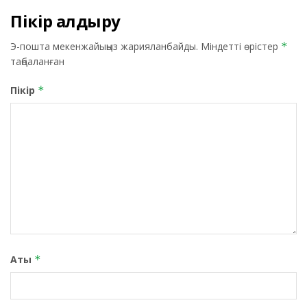
Пікір қалдыру
Э-пошта мекенжайыңыз жарияланбайды.
Міндетті өрістер
*
таңбаланған
Пікір
*
Аты
*