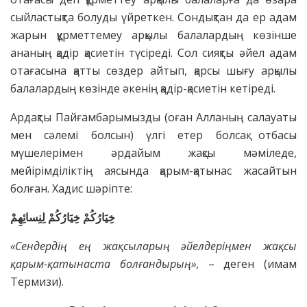
сыйластықта болуды үйреткен. Сондықтан да ер адам
жарын құрметтемеу арқылы балалардың көзінше
ананың қадір қасиетін түсіреді. Сол сияқты әйел адам
отағасына қатты сөздер айтып, қарсы шығу арқылы
балалардың көзінде әкенің қадір-қасиетін кетіреді.
Ардақты Пайғамбарымызды (оған Алланың салауаты
мен сәлемі болсын) үлгі етер болсақ отбасы
мүшелерімен әрдайым жақсы мәміледе,
мейірімділіктің аясында қарым-қатынас жасайтын
болған. Хадис шәріпте:
خِيَارُكُمْ خِيَارُكُمْ لِنِسائِهِمْ
«Сендердің ең жақсыларың әйелдеріңмен жақсы
қарым-қатынаста болғандырың»
, – деген (имам
Термизи).