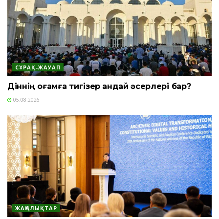
СҰРАҚ-ЖАУАП
Діннің қоғамға тигізер қандай әсерлері бар?
05.08.2026
ЖАҢАЛЫҚТАР