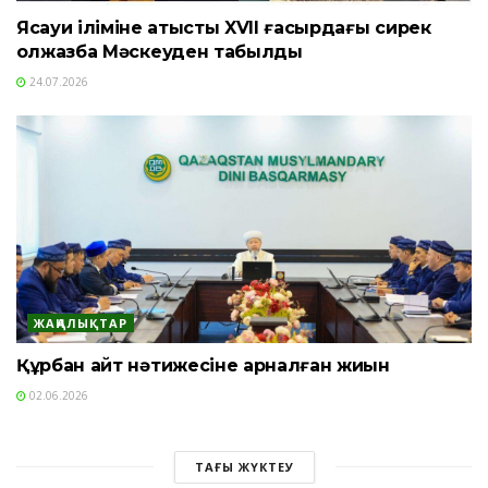
Ясауи іліміне қатысты XVII ғасырдағы сирек
қолжазба Мәскеуден табылды
24.07.2026
ЖАҢАЛЫҚТАР
Құрбан айт нәтижесіне арналған жиын
02.06.2026
ТАҒЫ ЖҮКТЕУ