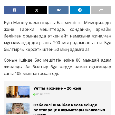
Бүгін Мәскеу қаласындағы Бас мешітте, Мемориалды
және Тарихи мешіттерде, сондай-ақ арнайы
бөлінген орындарда өткен айт намазына жиналған
мұсылмандардың саны 200 мың адамнан асты. Бұл
былтырғы көрсеткіштен 50 мың адамға аз.
Соның ішінде Бас мешіттің өзіне 80 мыңдай адам
жиналды. Ал былтыр бұл жерде намаз оқығандар
саны 105 мыңнан асқан еді.
Ұлттық архивке – 20 жыл
05.08.2026
Өзбекәлі Жәнібек кесенесінде
реставрация жұмыстары жалғасып
жатыр