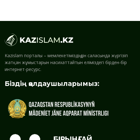
Kazislam порталы – мемлекетіміздің дін саласында жүргізіп
жатқан жұмыстарын насихаттайтын еліміздегі бірден-бір
интернет-ресурс.
Біздің қолдаушыларымыз: