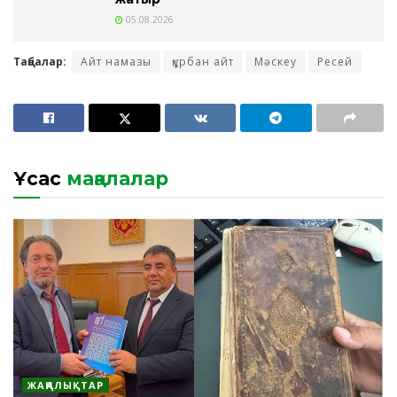
05.08.2026
Таңбалар:
Айт намазы
құрбан айт
Мәскеу
Ресей
Ұқсас
мақалалар
ЖАҢАЛЫҚТАР