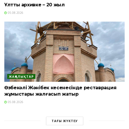
Ұлттық архивке – 20 жыл
05.08.2026
ЖАҢАЛЫҚТАР
Өзбекәлі Жәнібек кесенесінде реставрация
жұмыстары жалғасып жатыр
05.08.2026
ТАҒЫ ЖҮКТЕУ