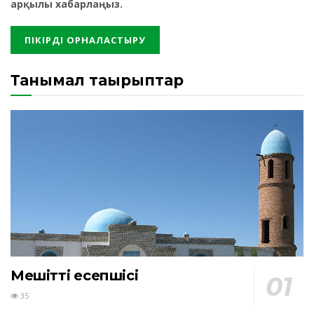
арқылы хабарлаңыз.
Танымал тақырыптар
Мешіттің есепшісі
35