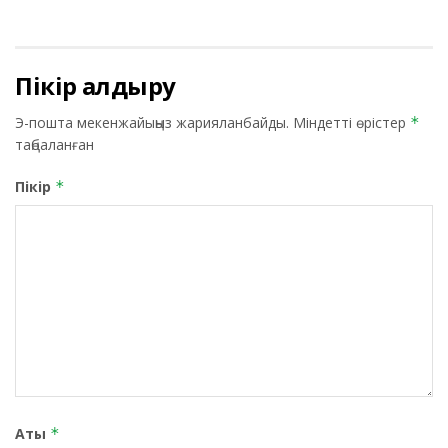
Пікір қалдыру
Э-пошта мекенжайыңыз жарияланбайды.
Міндетті өрістер
*
таңбаланған
Пікір
*
Аты
*