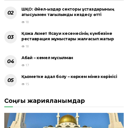
ШҚО: Әйел-қыздар секторы ұстаздарының
қатысуымен тағылымды кездесу өтті
18
Қожа Ахмет Ясауи кесенесінің күмбезіне
реставрация жұмыстары жалғасып жатыр
18
Абай – кемел мұсылман
17
Қызметке адал болу – көркем мінез көрінісі
15
Соңғы жарияланымдар