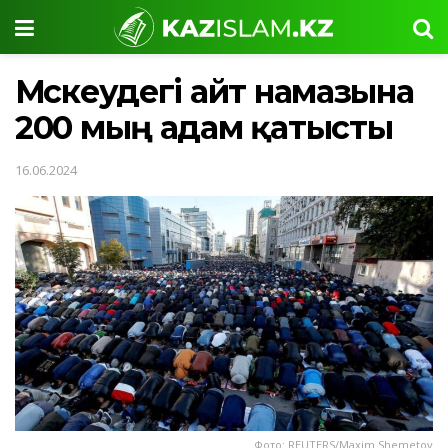
Мәскеудегі айт намазына
200 мың адам қатысты
16.06.2024
Фото: REUTERS/Maxim Shemetov