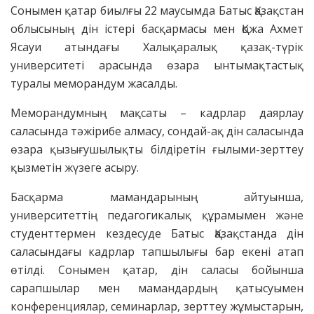
Сонымен қатар биылғы 22 маусымда Батыс Қазақстан
облысының дін істері басқармасы мен Қожа Ахмет
Ясауи атындағы Халықаралық қазақ-түрік
университеті арасында өзара ынтымақтастық
туралы меморандум жасалды.
Меморандумның мақсаты – кадрлар даярлау
саласында тәжірибе алмасу, сондай-ақ дін саласында
өзара қызығушылықты білдіретін ғылыми-зерттеу
қызметін жүзеге асыру.
Басқарма мамандарының айтуынша,
университеттің педагогикалық құрамымен және
студенттермен кездесуде Батыс Қазақстанда дін
саласындағы кадрлар тапшылығы бар екені атап
өтілді. Сонымен қатар, дін саласы бойынша
сарапшылар мен мамандардың қатысуымен
конференциялар, семинарлар, зерттеу жұмыстарын,