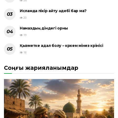
36
Исламда пікір айту әдебі бар ма?
20
Намаздың діндегі орны
19
Қызметке адал болу – көркем мінез көрінісі
18
Соңғы жарияланымдар