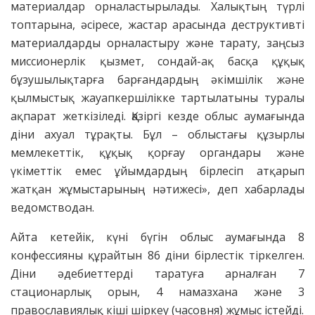
материалдар орналастырылады. Халықтың түрлі
топтарына, әсіресе, жастар арасында деструктивті
материалдарды орналастыру және тарату, заңсыз
миссионерлік қызмет, сондай-ақ басқа құқық
бұзушылықтарға барғандардың әкімшілік және
қылмыстық жауапкершілікке тартылатыны туралы
ақпарат жеткізіледі. Қазіргі кезде облыс аумағында
діни ахуал тұрақты. Бұл – облыстағы құзырлы
мемлекеттік, құқық қорғау органдары және
үкіметтік емес ұйымдардың бірлесіп атқарып
жатқан жұмыстарының нәтижесі», деп хабарлады
ведомстводан.
Айта кетейік, күні бүгін облыс аумағында 8
конфессияны құрайтын 86 діни бірлестік тіркелген.
Діни әдебиеттерді таратуға арналған 7
стационарлық орын, 4 намазхана және 3
православиялық кіші шіркеу (часовня) жұмыс істейді.