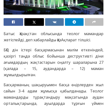
Батыс Қазақстан облысында теолог мамандар
жетіспейді, деп хабарлайды ҚазАқпарат тілшісі.
БҚО дін істері басқармасынан мәлім еткеніндей,
қазіргі таңда облыс бойынша деструктивті діни
ағымдардың жақтастарын оңалту шараларына 27
(қалада – 15, аудандарда – 12) маман
жұмылдырылған.
Басқарманың шақыруымен басқа өңірлерден жыл
сайын 3-4 адам жұмысқа қабылданады. Теолог
мамандарды тұрақтандыру мақсатында аудан
орталықтарында, ауылдарда тұрғын үймен