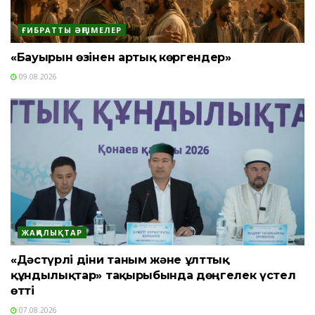
ҒИБРАТТЫ ӘҢГІМЕЛЕР
«Бауырын өзінен артық көргендер»
09.08.2026
ЖАҢАЛЫҚТАР
«Дәстүрлі діни таным және ұлттық
құндылықтар» тақырыбында дөңгелек үстел
өтті
07.08.2026