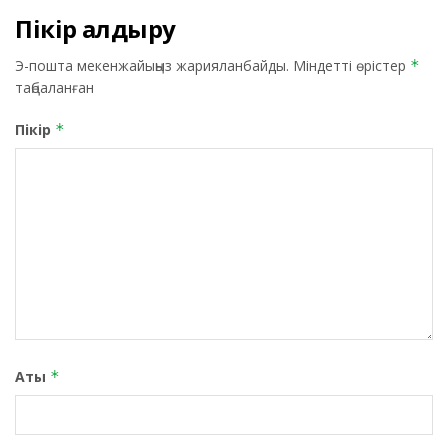
Пікір қалдыру
Э-пошта мекенжайыңыз жарияланбайды.
Міндетті өрістер
*
таңбаланған
Пікір
*
Аты
*