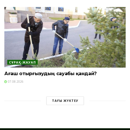
СҰРАҚ-ЖАУАП
Ағаш отырғызудың сауабы қандай?
07.08.2026
ТАҒЫ ЖҮКТЕУ