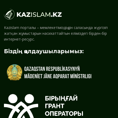
Kazislam порталы – мемлекетіміздің дін саласында жүргізіп
жатқан жұмыстарын насихаттайтын еліміздегі бірден-бір
интернет-ресурс.
Біздің қолдаушыларымыз: