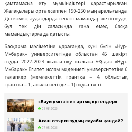
қамтамасыз ету мүмкіндіктері қарастырылған.
Жалақылары орта есеппен 150-250 мың аралығында.
Дегенмен, аудандарда теолог мамандар жетіспеуде,
бұл тек дін саласында ғана емес, басқа
мамандықтарға да қатысты.
Басқарма мәліметіне қарағанда, күні бүгін «Нұр-
Мүбарак» университетінде облыстан 45 шәкірт
оқуда. 2022-2023 жылғы оқу жылына БҚО-дан «Нұр-
Мүбарак» Египет ислам мәдениеті университетіне 6
талапкер (мемлекеттік грантқа – 4, облыстық
грантқа – 1, ақылы негізде – 1) оқуға түсті.
«Бауырын өзінен артық көргендер»
09.08.2026
Ағаш отырғызудың сауабы қандай?
07.08.2026