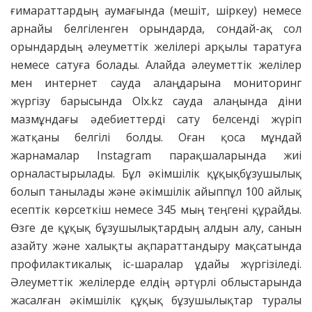
ғимараттардың аумағында (мешіт, шіркеу) немесе
арнайы белгіленген орындарда, сондай-ақ сол
орындардың әлеуметтік желілері арқылы таратуға
немесе сатуға болады. Алайда әлеуметтік желілер
мен интернет сауда алаңдарына мониторинг
жүргізу барысында Оlx.kz сауда алаңында діни
мазмұндағы әдебиеттерді сату белсенді жүріп
жатқаны белгілі болды. Оған қоса мұндай
жарнамалар Instagram парақшаларында жиі
орналастырылады. Бұл әкімшілік құқықбұзушылық
болып танылады және әкімшілік айыппұл 100 айлық
есептік көрсеткіш немесе 345 мың теңгені құрайды.
Өзге де құқық бұзушылықтардың алдын алу, санын
азайту және халықты ақпараттандыру мақсатында
профилактикалық іс-шаралар ұдайы жүргізіледі.
Әлеуметтік желілерде елдің әртүрлі облыстарында
жасалған әкімшілік құқық бұзушылықтар туралы