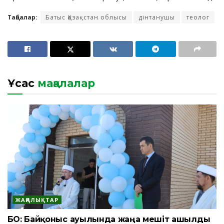
Таңбалар:
Батыс Қазақстан облысы
дінтанушы
теолог
Ұқсас
мақалалар
ЖАҢАЛЫҚТАР
БҚО: Байқоныс ауылында жаңа мешіт ашылды