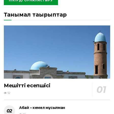
Танымал тақырыптар
Мешіттің есепшісі
52
Абай – кемел мұсылман