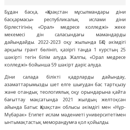
Бұдан басқа, «Қазақстан мұсылмандары діни
басқармасы» республикалық ислами діни
бірлестігінің «Орал» медресе колледжі» жеке
мекемесі дін саласындағы мамандарды
дайындайды. 2022-2023 оқу жылында БҚО әкімдігі
арқылы грант бөлініп, қазіргі таңда 1 курстың 25
шәкірті тегін білім алуда. Жалпы, «Орал медресе
колледжі» бойынша 59 шәкірт дәріс алуда.
Діни салада білікті қадрларды дайындау,
азаматтарымызды шет елге шығудан бас тартқызу
және отандық теологиялық оқу орындарына қайта
бағыттау мақсатында 2021 жылдың желтоқсан
айында Батыс Қазақстан облысы әкімдігі мен «Нұр-
Мүбарак» Египет ислам мәдениеті университетімен
ынтымақтастық меморандумға қол қойылды.