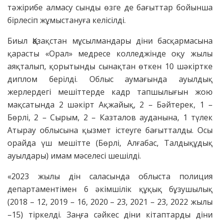
тәжірибе алмасу сынды өзге де бағыттар бойынша
бірлесіп жұмыстануға келісілді.
Биыл Қазақстан мұсылмандары діни басқармасына
қарасты «Орал» медресе колледжінде оқу жылы
аяқталып, қорытынды сынақтан өткен 10 шәкіртке
диплом берілді. Облыс аумағында ауылдық
жерлердегі мешіттерде кадр тапшылығын жою
мақсатында 2 шәкірт Ақжайық, 2 – Бәйтерек, 1 –
Бөрлі, 2 – Сырым, 2 – Казталов ауданына, 1 түлек
Атырау облысына қызмет істеуге бағытталды. Осы
орайда үш мешітте (Бөрлі, Алғабас, Талдықұдық
ауылдары) имам мәселесі шешілді.
«2023 жылы дін саласында облыста полиция
департаментімен 6 әкімшілік құқық бұзушылық
(2018 – 12, 2019 – 16, 2020 – 23, 2021 – 23, 2022 жылы
–15) тіркелді. Заңға сәйкес діни кітаптарды діни