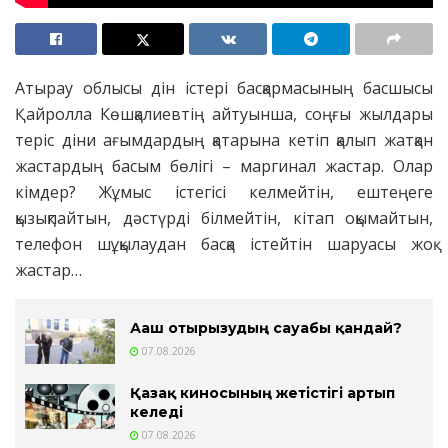
Атырау облысы дін істері басқармасының басшысы
Қайролла Көшқалиевтің айтуынша, соңғы жылдары
теріс діни ағымдардың қатарына кетіп қалып жатқан
жастардың басым бөлігі – маргинал жастар. Олар
кімдер? Жұмыс істегісі келмейтін, ештеңеге
қызықпайтын, дәстүрді білмейтін, кітап оқымайтын,
телефон шұқылаудан басқа істейтін шаруасы жоқ
жастар…
Ағаш отырғызудың сауабы қандай?
07.08.2026
Қазақ киносының жетістігі артып
келеді
07.08.2026