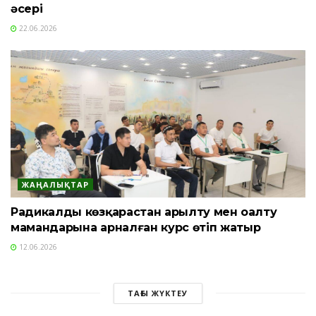
әсері
22.06.2026
ЖАҢАЛЫҚТАР
Радикалды көзқарастан арылту мен оңалту
мамандарына арналған курс өтіп жатыр
12.06.2026
ТАҒЫ ЖҮКТЕУ