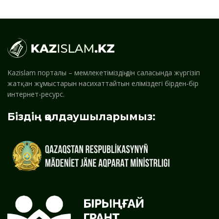
Kazislam порталы – мемлекетіміздің дін саласында жүргізіп
жатқан жұмыстарын насихаттайтын еліміздегі бірден-бір
интернет-ресурс.
Біздің қолдаушыларымыз: