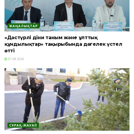
ЖАҢАЛЫҚТАР
«Дәстүрлі діни таным және ұлттық
құндылықтар» тақырыбында дөңгелек үстел
өтті
07.08.2026
СҰРАҚ-ЖАУАП