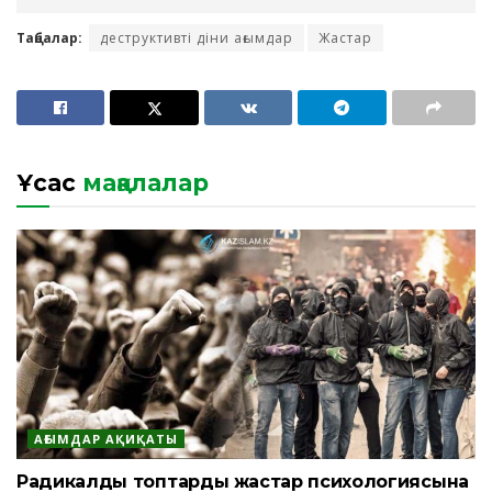
Таңбалар:
деструктивті діни ағымдар
Жастар
Ұқсас
мақалалар
АҒЫМДАР АҚИҚАТЫ
Радикалды топтардың жастар психологиясына