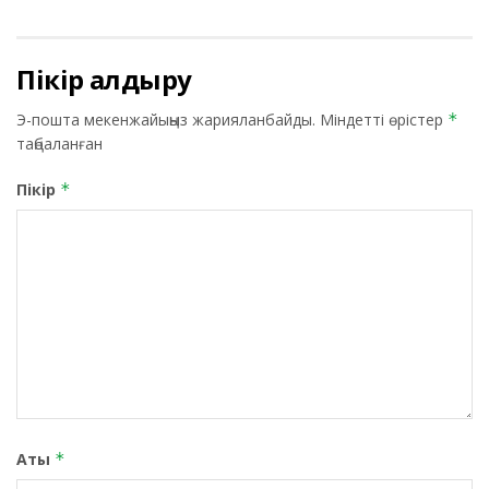
Пікір қалдыру
Э-пошта мекенжайыңыз жарияланбайды.
Міндетті өрістер
*
таңбаланған
Пікір
*
Аты
*