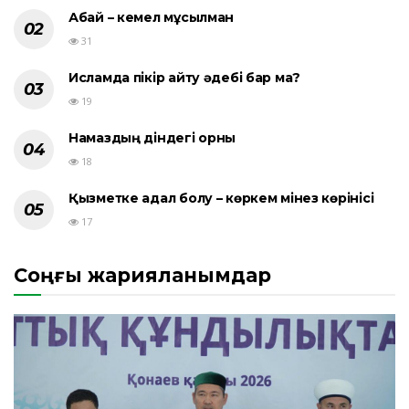
Абай – кемел мұсылман
31
Исламда пікір айту әдебі бар ма?
19
Намаздың діндегі орны
18
Қызметке адал болу – көркем мінез көрінісі
17
Соңғы жарияланымдар