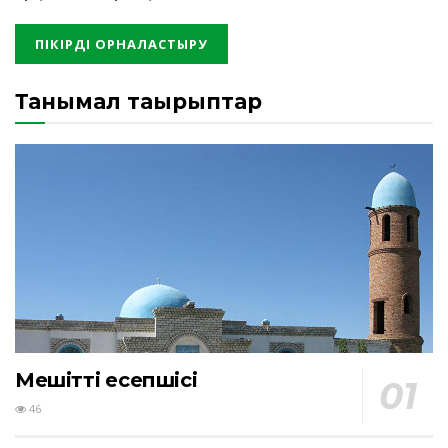
Танымал тақырыптар
Мешіттің есепшісі
46