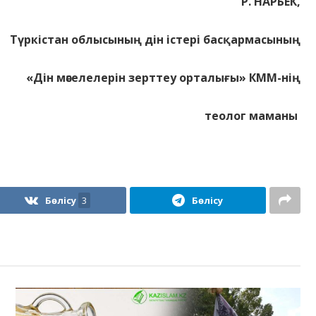
Р.
НАРБЕК,
Түркістан облысының дін істері басқармасының
«Дін мәселелерін зерттеу орталығы» КММ-нің
теолог маманы
Бөлісу
3
Бөлісу