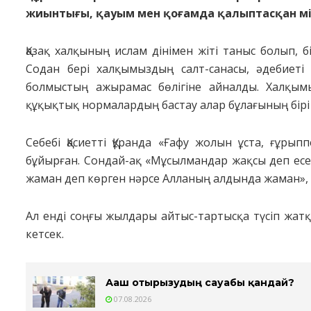
жиынтығы, қауым мен қоғамда қалыптасқан м
Қазақ халқының ислам дінімен жіті таныс болып, 
Содан бері халқымыздың салт-санасы, әдебиеті
болмыстың ажырамас бөлігіне айналды. Халқым
құқықтық нормалардың бастау алар бұлағының бірі
Себебі Қасиетті Құранда «Ғафу жолын ұста, ғұры
бұйырған. Сондай-ақ «Мұсылмандар жақсы деп ес
жаман деп көрген нәрсе Алланың алдында жаман», –
Ал енді соңғы жылдары айтыс-тартысқа түсіп жатқ
кетсек.
Ағаш отырғызудың сауабы қандай?
07.08.2026