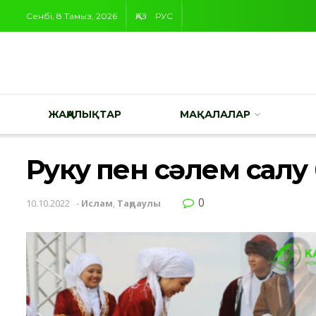
Сенбі, 8 Тамыз, 2026
ҚАЗ
РУС
ЖАҢАЛЫҚТАР
МАҚАЛАЛАР
Рукуғ пен сәлем салу
0
10.10.2022
-
Ислам
,
Таңдаулы