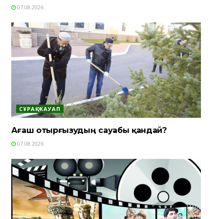
07.08.2026
СҰРАҚ-ЖАУАП
Ағаш отырғызудың сауабы қандай?
07.08.2026