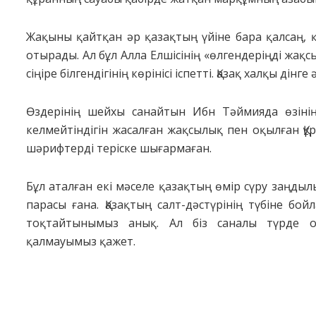
Жақыны қайтқан әр қазақтың үйіне бара қалсаң, 
отырады. Ал бұл Алла Елшісінің «өлгендеріңді жақ
сіңіре білгендігінің көрінісі іспетті. Қазақ халқы дін
Өздерінің шейхы санайтын Ибн Тәймияда өзіні
келмейтіндігін жасалған жақсылық пен оқылған Құр
шәрифтерді теріске шығармаған.
Бұл аталған екі мәселе қазақтың өмір сүру заңд
парасы ғана. Қазақтың салт-дәстүрінің түбіне бо
тоқтайтынымыз анық. Ал біз саналы түрде 
қалмауымыз қажет.