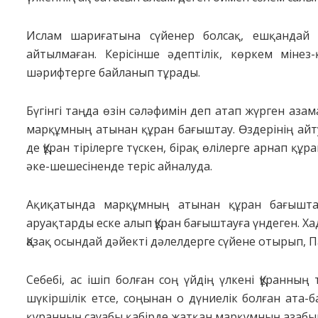
Ислам шариғатына сүйенер болсақ, ешқандай 
айтылмаған. Керісінше әдептілік, көркем міне
шәрифтерге байланып тұрады.
Бүгінгі таңда өзін сәләфимін деп атап жүрген аза
марқұмның атынан құран бағыштау. Өздерінің айтуы
де Құран тірілерге түскен, бірақ өлілерге арнап құ
әке-шешесіненде теріс айналуда.
Ақиқатында марқұмның атынан құран бағыштауға
аруақтарды еске алып Құран бағыштауға үндеген. Хад
Қазақ осындай дәйекті дәлелдерге сүйене отырып, Па
Себебі, ас ішіп болған соң үйдің үлкені Құранның 
шүкіршілік етсе, соңынан о дүниелік болған ата
құранның сауабы қабірде жатқан марқұмның азабын