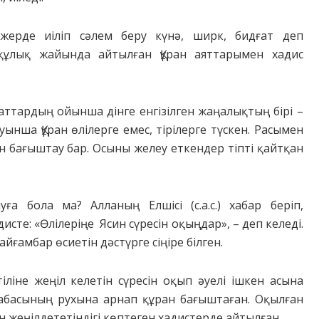
жерде иіліп сәлем беру күнә, ширк, бидғат деп
з-құлық жайында айтылған Құран аяттарымен хадис
маттардың ойынша дінге енгізілген жаңалықтың бірі –
нша Құран өлілерге емес, тірілерге түскен. Расымен
ран бағыштау бар. Осыны желеу еткендер тіпті қайтқан
 бола ма? Алланың Елшісі (с.а.с.) хабар беріп,
исте: «Өлілеріңе Ясин сүресін оқыңдар», – деп келеді.
йғамбар өсиетін дәстүрге сіңіре білген.
тіліне жеңіл келетін сүресін оқып әуелі ішкен асына
-бабасының рухына арнап құран бағыштаған. Оқылған
 жеңілдететіндігі көптеген хадистерде айтылған.