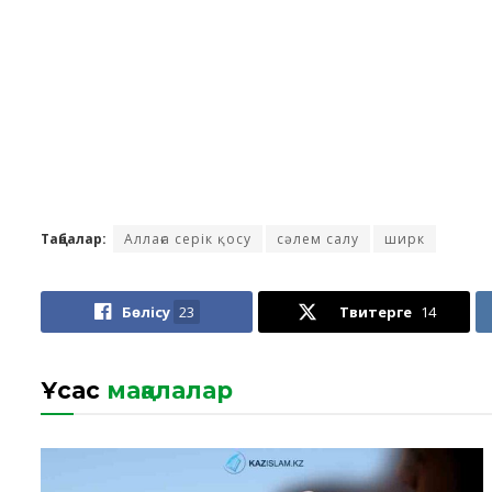
Таңбалар:
Аллаға серік қосу
сәлем салу
ширк
Бөлісу
23
Твитерге
14
Ұқсас
мақалалар