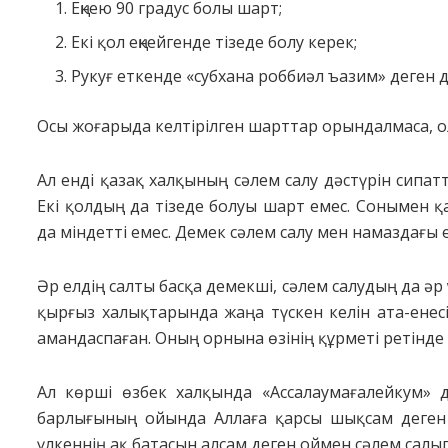
Еңкею 90 градус болы шарт;
Екі қол еңкейгенде тізеде болу керек;
Рукуғ еткенде «субхана роббиәл ъазим» деген 
Осы жоғарыда келтірілген шарттар орындалмаса, ол
Ал енді қазақ халқының сәлем салу дәстүрін сипат
Екі қолдың да тізеде болуы шарт емес. Сонымен қа
да міндетті емес. Демек сәлем салу мен намаздағы 
Әр елдің салты басқа демекші, сәлем салудың да әр 
қырғыз халықтарында жаңа түскен келін ата-енесі
амандаспаған. Оның орнына өзінің құрметі ретінде 
Ал көрші өзбек халқында «Ассалаумағалейкум» д
барлығының ойында Аллаға қарсы шықсам деген о
үлкеннің ақ батасын алсам деген оймен сәлем салып,