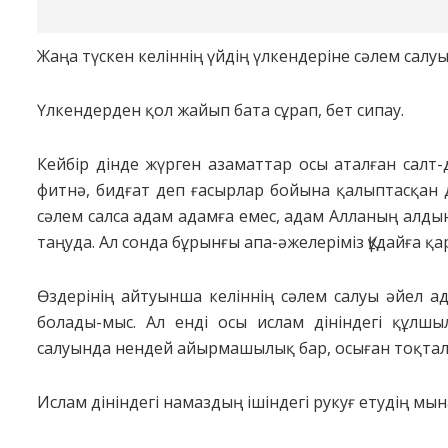
Жаңа түскен келіннің үйдің үлкендеріне сәлем салуы
Үлкендерден қол жайып бата сұрап, бет сипау.
Кейбір дінде жүрген азаматтар осы аталған салт-
фитнә, бидғат деп ғасырлар бойына қалыптасқан 
сәлем салса адам адамға емес, адам Алланың алды
таңуда. Ал сонда бұрынғы апа-әжелеріміз Құдайға 
Өздерінің айтуынша келіннің сәлем салуы әйел 
болады-мыс. Ал енді осы ислам дініндегі құлшы
салуында нендей айырмашылық бар, осыған тоқтал
Ислам дініндегі намаздың ішіндегі рукуғ етудің мы