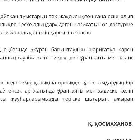
қайтқан туыстарын тек жақсылықпен ғана еске алып
сылықпен еске алыңдар» деген насихатын өз дәстүріне
ге әсте жаңалық енгізіп қарсы шықпаған.
ң еңбегінде «құран бағыштаудың шариғатқа қарсы
анның сауабы өліге тиеді», деп Құран аяты мен хадис
ылығында темір қазықша орныққан ұстанымдардың бір
йлай енсек ар жағында Құран аяты мен хадиске келіп
осы жауһарларымызды теріске шығарып, ажырап
Қ.
ҚОСМАХАНОВ,