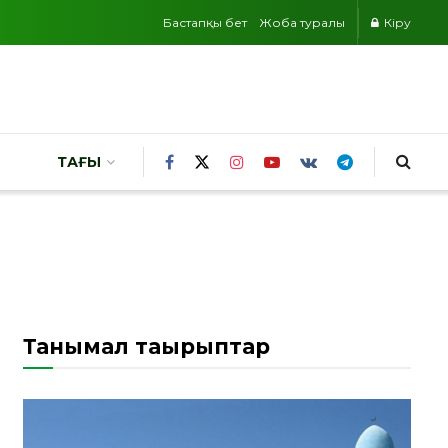
Бастапқы бет
Жоба туралы
Кіру
ТАҒЫ
Танымал тақырыптар