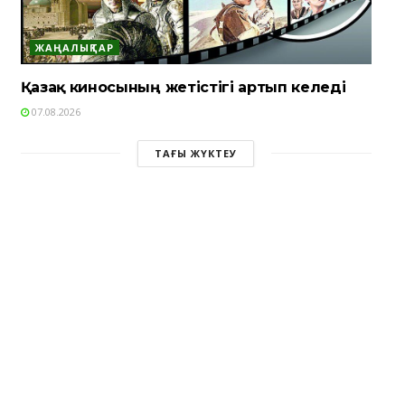
ЖАҢАЛЫҚТАР
Қазақ киносының жетістігі артып келеді
07.08.2026
ТАҒЫ ЖҮКТЕУ