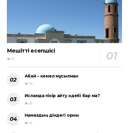
Мешіттің есепшісі
51
Абай – кемел мұсылман
35
Исламда пікір айту әдебі бар ма?
20
Намаздың діндегі орны
19