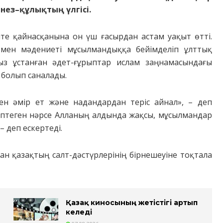
інез
–
құлықтың үлгісі.
біте қайнасқанына он үш ғасырдан астам уақыт өтті.
 мен мәдениеті мұсылмандыққа бейімделіп ұлттық
ыз ұстанған әдет-ғұрыптар ислам заңнамасындағы
 болып саналады.
ппен әмір ет және надандардан теріс айнал», – деп
ептеген нәрсе Алланың алдында жақсы, мұсылмандар
 деп ескертеді.
ан қазақтың салт-дәстүрлерінің бірнешеуіне тоқтала
Қазақ киносының жетістігі артып
келеді