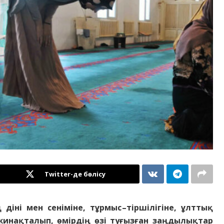
Twitter-де бөлісу
ң діні мен сеніміне, тұрмыс
–
тіршілігіне, ұлттық
жинақталып, өмірдің өзі туғызған
заңдылықтар