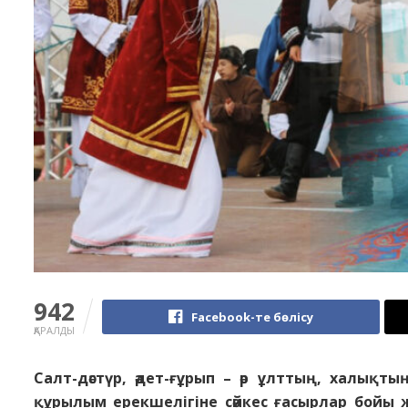
942
Facebook-те бөлісу
ҚАРАЛДЫ
Салт-дәстүр, әдет-ғұрып – әр ұлттың, халықты
құрылым ерекшелігіне сәйкес ғасырлар бойы 