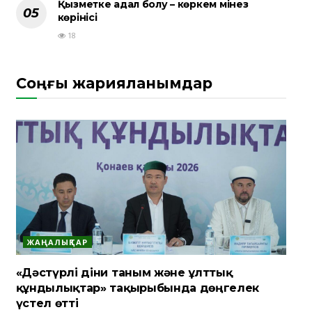
Қызметке адал болу – көркем мінез
көрінісі
18
Соңғы жарияланымдар
ЖАҢАЛЫҚТАР
«Дәстүрлі діни таным және ұлттық
құндылықтар» тақырыбында дөңгелек
үстел өтті