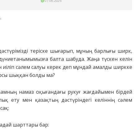
07.08.2026
.
дәстүрімізді теріске шығарып, мұның барлығы ширк,
дүниетанымымызға балта шабуда. Жаңа түскен келін
н иіліп сәлем салуы керек деп мұндай амалды ширкке
қарсы шыққан болды ма?
адамның намаз оқығандағы рукуғ жағдайымен бірдей
лық ету мен қазақтың дәстүріндегі келіннің сәлем
сақ:
надай шарттары бар: