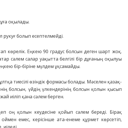
дұға оқылады.
 рукуғ болып есептелмейді.
тап көрелік. Еңкею 90 градус болсын деген шарт жоқ.
тар сәлем салар уақытта белгілі бір дұғаның оқылуы
еңкею бір-біріне мүлдем ұқсамайды.
ұлтқа тиесілі өзіндік формасы болады. Мәселен қазақ-
нің болсын, үйдің үлкендерінің болсын қолын қысып
жай иіліп қана сәлем берген.
еп оң қолын кеудесіне қойып сәлем береді. Бірақ
ймен емес, керісінше ата-енеме құрмет көрсетіп,
 иіледі.