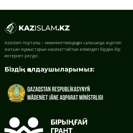
Kazislam порталы – мемлекетіміздің дін саласында жүргізіп
жатқан жұмыстарын насихаттайтын еліміздегі бірден-бір
интернет-ресурс.
Біздің қолдаушыларымыз: