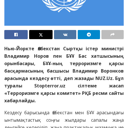
Нью-Йоркте Өзбекстан Сыртқы істер министрі
Владимир Норов пен БҰҰ Бас хатшысының
орынбасары, БҰҰ-ның терроризмге қарсы
басқармасының басшысы Владимир Воронков
арасында кездесу өтті, деп жазады NUZ.Uz. Бұл
туралы Stopterror.uz сілтеме жасап
«Терроризмге қарсы комитет» РҚБ ресми сайты
хабарлайды.
Кездесу барысында Өзбекстан мен БҰҰ арасындағы
ынтымақтастық соңғы жылдары сапалы жаңа
деңгейге көтеріліп, жаңа практикалық мазмұнға ие