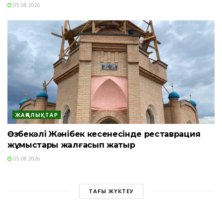
05.08.2026
ЖАҢАЛЫҚТАР
Өзбекәлі Жәнібек кесенесінде реставрация
жұмыстары жалғасып жатыр
05.08.2026
ТАҒЫ ЖҮКТЕУ