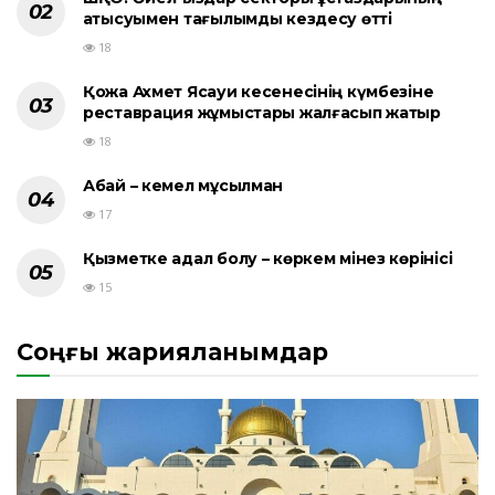
қатысуымен тағылымды кездесу өтті
18
Қожа Ахмет Ясауи кесенесінің күмбезіне
реставрация жұмыстары жалғасып жатыр
18
Абай – кемел мұсылман
17
Қызметке адал болу – көркем мінез көрінісі
15
Соңғы жарияланымдар