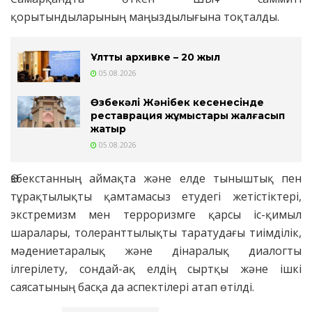
қорытындыларының маңыздылығына тоқталды.
Ұлттық архивке – 20 жыл
05.08.2026
Өзбекәлі Жәнібек кесенесінде
реставрация жұмыстары жалғасып
жатыр
05.08.2026
Өзбекстанның аймақта және елде тыныштық пен
тұрақтылықты қамтамасыз етудегі жетістіктері,
экстремизм мен терроризмге қарсы іс-қимыл
шаралары, толеранттылықты таратудағы тиімділік,
мәдениетаралық және дінаралық диалогты
ілгерілету, сондай-ақ елдің сыртқы және ішкі
саясатының басқа да аспектілері атап өтілді.