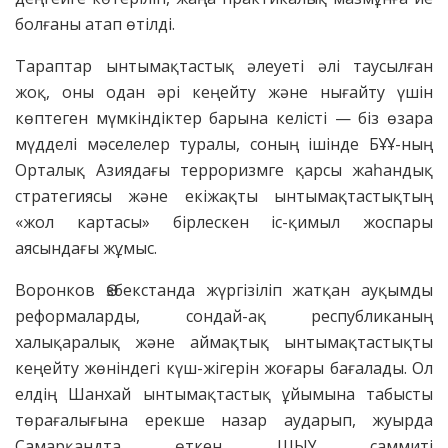
болғаны атап өтілді.
Тараптар ынтымақтастық әлеуеті әлі таусылған
жоқ, оны одан әрі кеңейту және нығайту үшін
көптеген мүмкіндіктер барына келісті — біз өзара
мүдделі мәселелер туралы, соның ішінде БҰҰ-ның
Орталық Азиядағы терроризмге қарсы жаһандық
стратегиясы және екіжақты ынтымақтастықтың
«жол картасы» бірлескен іс-қимыл жоспары
аясындағы жұмыс.
Воронков Өзбекстанда жүргізіліп жатқан ауқымды
реформаларды, сондай-ақ республиканың
халықаралық және аймақтық ынтымақтастықты
кеңейту жөніндегі күш-жігерін жоғары бағалады. Ол
елдің Шанхай ынтымақтастық ұйымына табысты
төрағалығына ерекше назар аударып, жуырда
Самарқандта өткен ШЫҰ саммиті