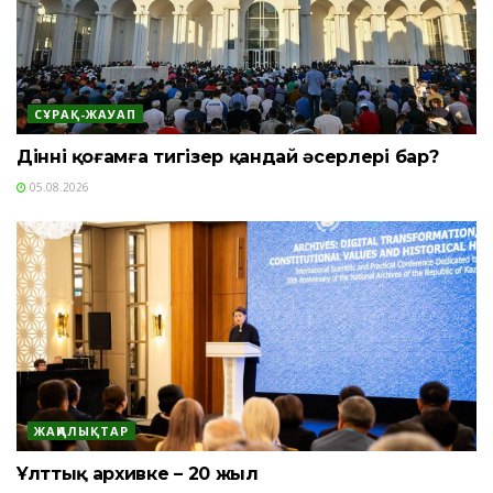
СҰРАҚ-ЖАУАП
Діннің қоғамға тигізер қандай әсерлері бар?
05.08.2026
ЖАҢАЛЫҚТАР
Ұлттық архивке – 20 жыл