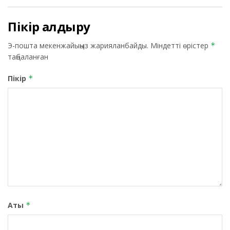
Пікір қалдыру
Э-пошта мекенжайыңыз жарияланбайды.
Міндетті өрістер
*
таңбаланған
Пікір
*
Аты
*