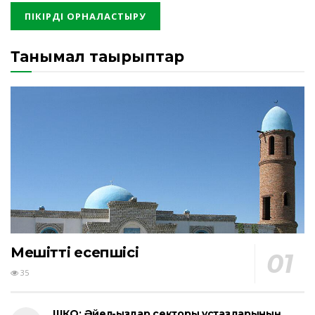
Танымал тақырыптар
Мешіттің есепшісі
35
ШҚО: Әйел-қыздар секторы ұстаздарының