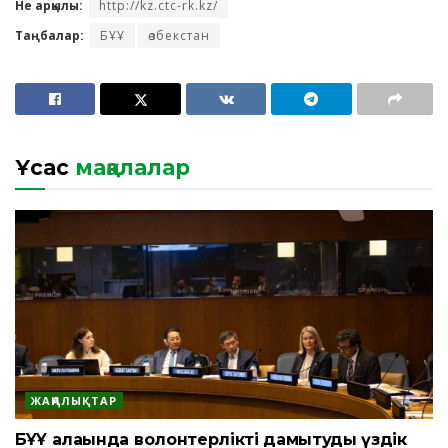
Не арқылы:
http://kz.ctc-rk.kz/
Таңбалар:
БҰҰ
өзбекстан
Ұқсас
мақалалар
ЖАҢАЛЫҚТАР
БҰҰ алаңында волонтерлікті дамытудың үздік