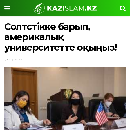
Солтүстікке барып,
америкалық
университетте оқыңыз!
26.07.2022