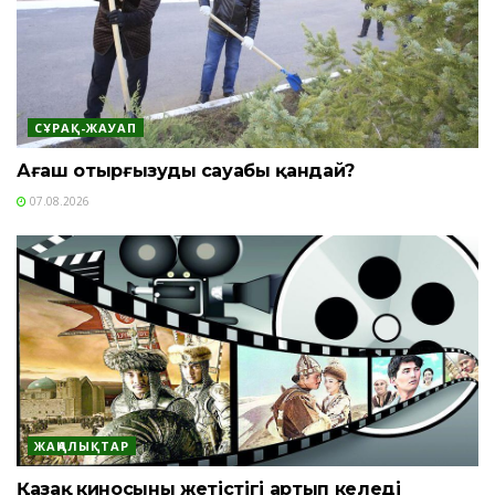
СҰРАҚ-ЖАУАП
Ағаш отырғызудың сауабы қандай?
07.08.2026
ЖАҢАЛЫҚТАР
Қазақ киносының жетістігі артып келеді