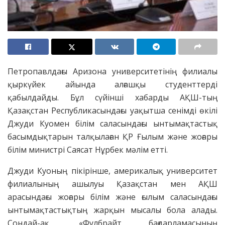
Петропавлдағы Аризона университетінің филиалы
қыркүйек айында алғашқы студенттерді
қабылдайды. Бұл сүйінші хабарды АҚШ-тың
Қазақстан Республикасындағы уақытша сенімді өкілі
Джуди Куомен білім саласындағы ынтымақтастық
басымдықтарын талқылаған ҚР Ғылым және жоғары
білім министрі Саясат Нұрбек мәлім етті.
Джуди Куоның пікірінше, америкалық университет
филиалының ашылуы Қазақстан мен АҚШ
арасындағы жоғары білім және ғылым саласындағы
ынтымақтастықтың жарқын мысалы бола алады.
Сондай-ақ, «Фулбрайт бағдарламасының