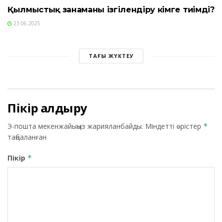
Қылмыстық заңнаманы ізгілендіру кімге тиімді?
23.06.2025
ТАҒЫ ЖҮКТЕУ
Пікір қалдыру
Э-пошта мекенжайыңыз жарияланбайды.
Міндетті өрістер
*
таңбаланған
Пікір
*