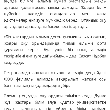
өңірде білімге, ғылымға құмар жастардың жақсы
ортасы қалыптасып, ғылым дамиды. Жоғары білім
жүйесіне әлемдік стандарттар мен жаңа
әдістемелер енгізуге мүмкіндік береді. Отандық оқу
орындары арасындағы бәсекелестік артады.
«Біз жастардың ғылымға деген қызығушылығын оятып,
жоғары оқу орындарында тиімді ғылыми орта
құруымыз керек. Бұл үшін біз озық әлемдік
тәжірибені енгізуге дайынбыз», – деді Саясат Нұрбек
кездесуде.
Петропавлда ашылып отырған әлемдік деңгейдегі
ЖОО филиалы елімізде атқарылып жатқан осы
бағыттағы нақты қадамдардың бірі.
Әлемнің ең үздік оқу ордасы елімізге келді. Дүние
жүзі жастары білім алуға құштар университетке
түсуге талпынып, тіл үйреніп, білім нәрімен