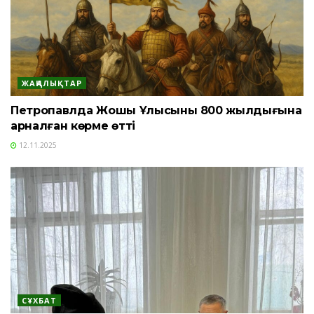
ЖАҢАЛЫҚТАР
Петропавлда Жошы Ұлысының 800 жылдығына
арналған көрме өтті
12.11.2025
СҰХБАТ