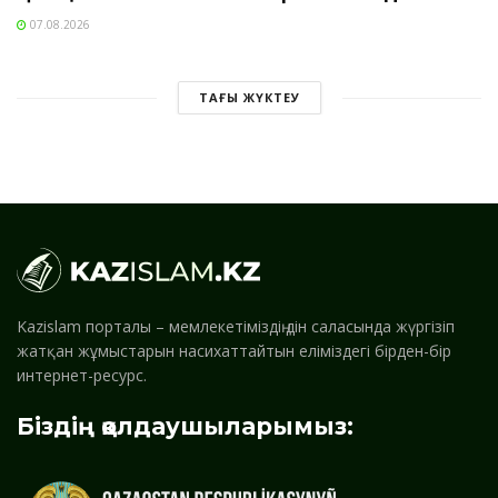
07.08.2026
ТАҒЫ ЖҮКТЕУ
Kazislam порталы – мемлекетіміздің дін саласында жүргізіп
жатқан жұмыстарын насихаттайтын еліміздегі бірден-бір
интернет-ресурс.
Біздің қолдаушыларымыз: