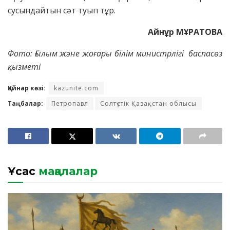
сусындайтын сәт туып тұр.
Айнұр МҰРАТОВА
Фото: Ғылым және жоғары білім министрлігі баспасөз
қызметі
Қайнар көзі:
kazunite.com
Таңбалар:
Петропавл
Солтүстік Қазақстан облысы
Ұқсас
мақалалар