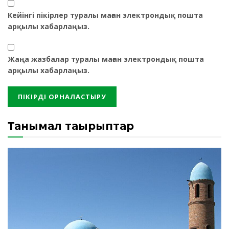
Кейінгі пікірлер туралы маған электрондық пошта
арқылы хабарлаңыз.
Жаңа жазбалар туралы маған электрондық пошта
арқылы хабарлаңыз.
Танымал тақырыптар