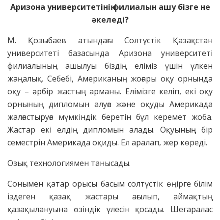
Аризона университетінің филиалын ашу бізге не
әкеледі?
М. Қозыбаев атындағы Солтүстік Қазақстан
университеті базасында Аризона университеті
филиалының ашылуы біздің еліміз үшін үлкен
жаңалық. Себебі, Американың жоғары оқу орнында
оқу – әрбір жастың арманы. Елімізге келіп, екі оқу
орнының дипломын алуға және оқуды Америкада
жалғастыруға мүмкіндік беретін бұл керемет жоба.
Жастар екі елдің дипломын алады. Оқуының бір
семестрін Америкада оқиды. Ел аралап, жер көреді.
Озық технологиямен танысады.
Сонымен қатар орысы басым солтүстік өңірге білім
іздеген қазақ жастары ағылып, аймақтың
қазақылануына өзіндік үлесін қосады. Шегаралас