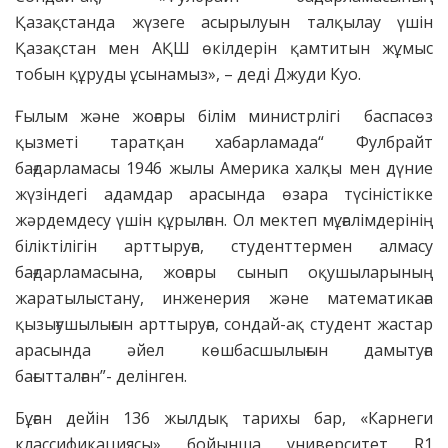
Қазақстанда жүзеге асырылуын талқылау үшін
Қазақстан мен АҚШ өкілдерін қамтитын жұмыс
тобын құруды ұсынамыз», – деді Джуди Куо.
Ғылым және жоғары білім министрлігі баспасөз
қызметі таратқан хабарламада“ Фулбрайт
бағдарламасы 1946 жылы Америка халқы мен дүние
жүзіндегі адамдар арасында өзара түсіністікке
жәрдемдесу үшін құрылған. Ол мектеп мұғалімдерінің
біліктілігін арттыруға, студенттермен алмасу
бағдарламасына, жоғары сынып оқушыларының
жаратылыстану, инженерия және математикаға
қызығушылығын арттыруға, сондай-ақ студент жастар
арасында әйел көшбасшылығын дамытуға
бағытталған”- делінген.
Бұған дейін 136 жылдық тарихы бар, «Карнеги
классификациясы» бойынша университет R1