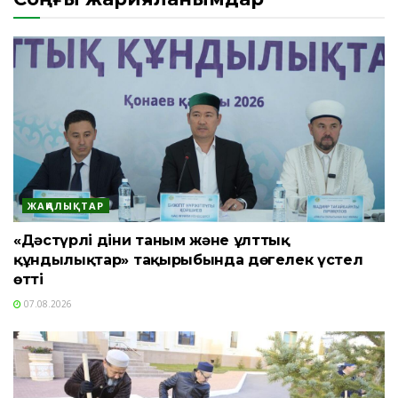
ЖАҢАЛЫҚТАР
«Дәстүрлі діни таным және ұлттық
құндылықтар» тақырыбында дөңгелек үстел
өтті
07.08.2026