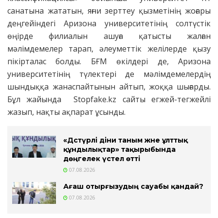
санатына жататын, яғни зерттеу қызметінің жоғары
деңгейіндегі Аризона университетінің солтүстік
өңірде филиалын ашуға қатысты жалған
мәлімдемелер тарап, әлеуметтік желілерде қызу
пікірталас болды. БҒМ өкілдері де, Аризона
университетінің түлектері де мәлімдемелердің
шындыққа жанаспайтынын айтып, жоққа шығарды.
Бұл жайында Stopfake.kz сайты егжей-тегжейлі
жазып, нақты ақпарат ұсынды.
«Дәстүрлі діни таным және ұлттық
құндылықтар» тақырыбында
дөңгелек үстел өтті
07.08.2026
Ағаш отырғызудың сауабы қандай?
07.08.2026