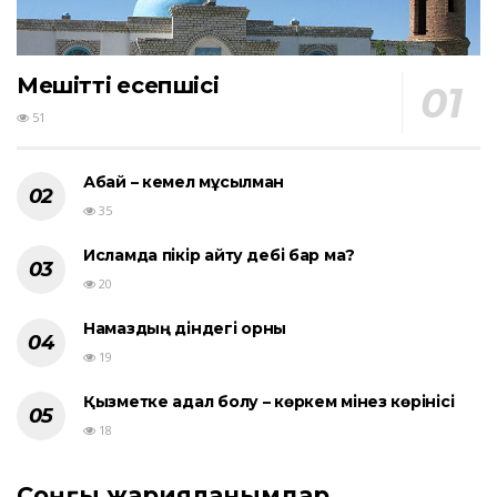
Мешіттің есепшісі
51
Абай – кемел мұсылман
35
Исламда пікір айту әдебі бар ма?
20
Намаздың діндегі орны
19
Қызметке адал болу – көркем мінез көрінісі
18
Соңғы жарияланымдар