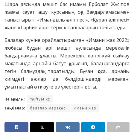
Шара аясында мешіт бас имамы Ерболат Жүсіпов
жазғы сауат ашу курсының оқу бағдарламасымен
таныстырып, «Имандылық әліппесі», «Құран әліппесі»
және «Тәрбие дәрістері» кітапшаларын табыстады.
Балалар күніне орайластырылған «Имани жаз 2022»
жобасы бұдан әрі мешіт ауласында мерекелік
бағдарламаға ұласты. Мерекелік көңіл-күй сыйлау
мақсатында арнайы батут құрылып, балдырғандарға
тегін балмұздақ таратылды. Бұған қоса, арнайы
киімдегі аюлар да бүлдіршіндерді мерекені
ұмытпастай өткізуге өз үлестерін қосты.
Не арқылы:
muftyat.kz
Таңбалар:
балалар мерекесі
Имани жаз