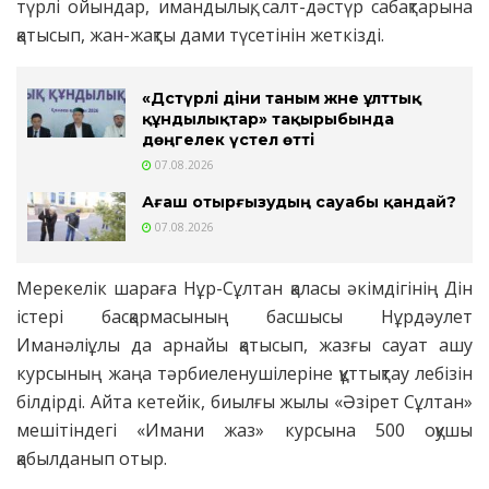
түрлі ойындар, имандылық, салт-дәстүр сабақтарына
қатысып, жан-жақты дами түсетінін жеткізді.
«Дәстүрлі діни таным және ұлттық
құндылықтар» тақырыбында
дөңгелек үстел өтті
07.08.2026
Ағаш отырғызудың сауабы қандай?
07.08.2026
Мерекелік шараға Нұр-Сұлтан қаласы әкімдігінің Дін
істері басқармасының басшысы Нұрдәулет
Иманәліұлы да арнайы қатысып, жазғы сауат ашу
курсының жаңа тәрбиеленушілеріне құттықтау лебізін
білдірді. Айта кетейік, биылғы жылы «Әзірет Сұлтан»
мешітіндегі «Имани жаз» курсына 500 оқушы
қабылданып отыр.