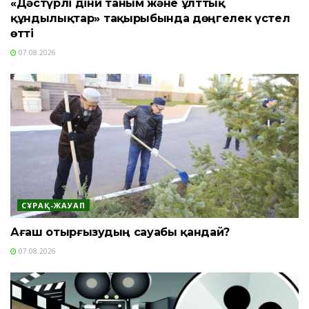
«Дәстүрлі діни таным және ұлттық
құндылықтар» тақырыбында дөңгелек үстел
өтті
07.08.2026
СҰРАҚ-ЖАУАП
Ағаш отырғызудың сауабы қандай?
07.08.2026