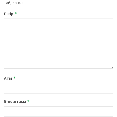
таңбаланған
Пікір
*
Аты
*
Э-поштасы
*