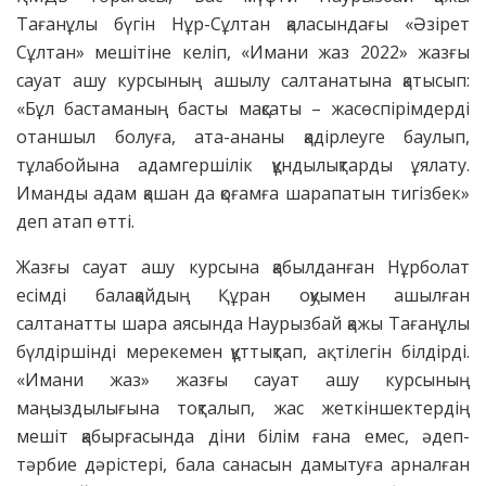
Тағанұлы бүгін Нұр-Сұлтан қаласындағы «Әзірет
Сұлтан» мешітіне келіп, «Имани жаз 2022» жазғы
сауат ашу курсының ашылу салтанатына қатысып:
«Бұл бастаманың басты мақсаты – жасөспірімдерді
отаншыл болуға, ата-ананы қадірлеуге баулып,
тұлабойына адамгершілік құндылықтарды ұялату.
Иманды адам қашан да қоғамға шарапатын тигізбек»
деп атап өтті.
Жазғы сауат ашу курсына қабылданған Нұрболат
есімді балақайдың Құран оқуымен ашылған
салтанатты шара аясында Наурызбай қажы Тағанұлы
бүлдіршінді мерекемен құттықтап, ақ тілегін білдірді.
«Имани жаз» жазғы сауат ашу курсының
маңыздылығына тоқталып, жас жеткіншектердің
мешіт қабырғасында діни білім ғана емес, әдеп-
тәрбие дәрістері, бала санасын дамытуға арналған