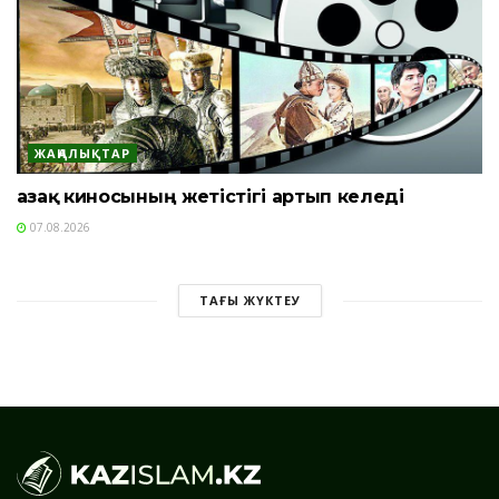
ЖАҢАЛЫҚТАР
Қазақ киносының жетістігі артып келеді
07.08.2026
ТАҒЫ ЖҮКТЕУ