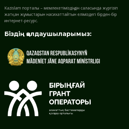
Kazislam порталы – мемлекетіміздің дін саласында жүргізіп
жатқан жұмыстарын насихаттайтын еліміздегі бірден-бір
интернет-ресурс.
Біздің қолдаушыларымыз: