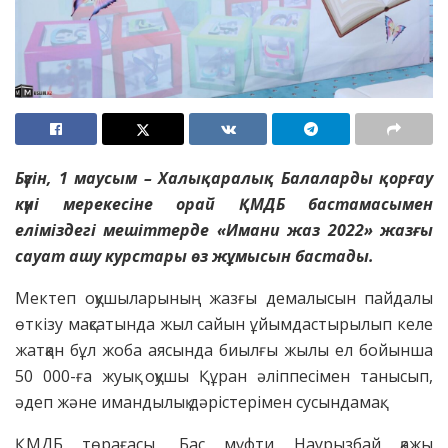
Бүгін, 1 маусым – Халықаралық Балаларды қорғау
күні мерекесіне орай ҚМДБ бастамасымен
еліміздегі мешіттерде «Имани жаз 2022» жазғы
сауат ашу курстары өз жұмысын бастады.
Мектеп оқушыларының жазғы демалысын пайдалы
өткізу мақсатында жыл сайын ұйымдастырылып келе
жатқан бұл жоба аясында биылғы жылы ел бойынша
50 000-ға жуық оқушы Құран әліппесімен танысып,
әдеп және имандылық дәрістерімен сусындамақ.
ҚМДБ төрағасы, Бас мүфти Наурызбай қажы