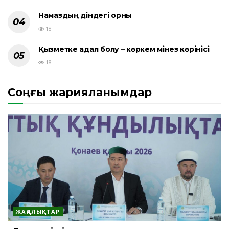
Намаздың діндегі орны
18
Қызметке адал болу – көркем мінез көрінісі
18
Соңғы жарияланымдар
ЖАҢАЛЫҚТАР