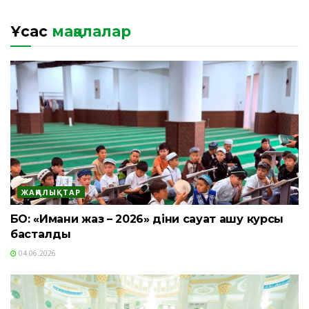
Ұқсас
мақалалар
ЖАҢАЛЫҚТАР
БҚО: «Имани жаз – 2026» діни сауат ашу курсы
басталды
04.06.2026