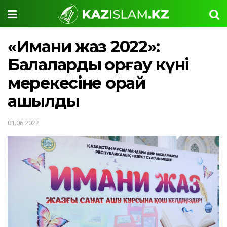
«Имани жаз 2022»:
Балаларды қорғау күні
мерекесіне орай
ашылды
01.06.2022