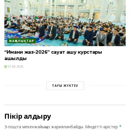
ЖАҢАЛЫҚТАР
“Имани жаз-2026” сауат ашу курстары
ашылды
01.06.2026
ТАҒЫ ЖҮКТЕУ
Пікір қалдыру
Э-пошта мекенжайыңыз жарияланбайды.
Міндетті өрістер
*