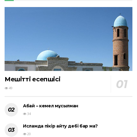
Мешіттің есепшісі
49
Абай – кемел мұсылман
34
Исламда пікір айту әдебі бар ма?
20