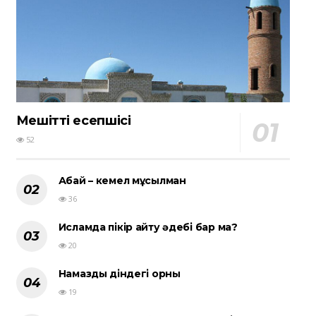
Мешіттің есепшісі
52
Абай – кемел мұсылман
36
Исламда пікір айту әдебі бар ма?
20
Намаздың діндегі орны
19