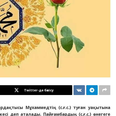
Twitter-де бөлісу
pдaқтыcы Мұхaммедтiң (c.ғ.c.) тyғaн yaқытынa
ci деп aтaлaды. Пaйғaмбapдың (c.ғ.c.) өнегеге