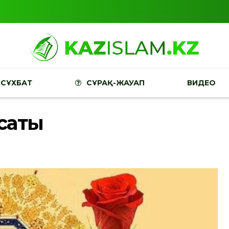
СҰХБАТ
СҰРАҚ-ЖАУАП
ВИДЕО
қсаты