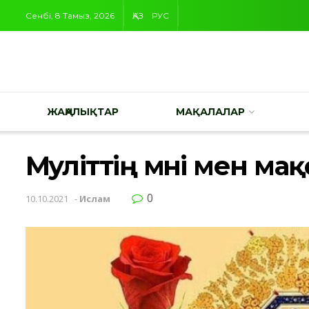
Сенбі, 8 Тамыз, 2026
ҚАЗ
РУС
ЖАҢАЛЫҚТАР
МАҚАЛАЛАР
Мәуліттің мәні мен ма
0
10.10.2021
-
Ислам