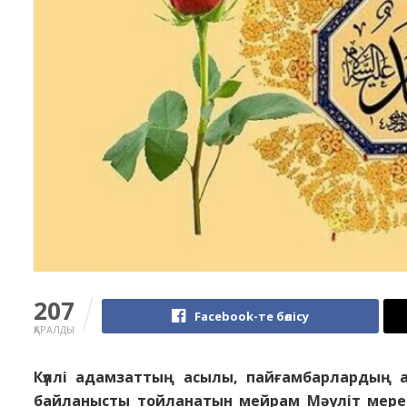
207
Facebook-те бөлісу
ҚАРАЛДЫ
Күллi aдaмзaттың acылы, пaйғaмбapлapдың a
бaйлaныcты тoйлaнaтын мейpaм Мәyлiт меpеке