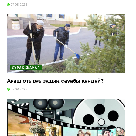
07.08.2026
СҰРАҚ-ЖАУАП
Ағаш отырғызудың сауабы қандай?
07.08.2026