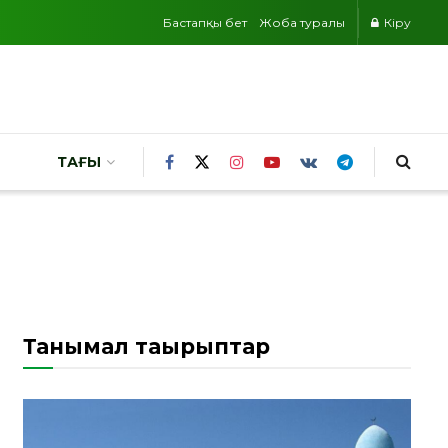
Бастапқы бет
Жоба туралы
Кіру
ТАҒЫ
Танымал тақырыптар