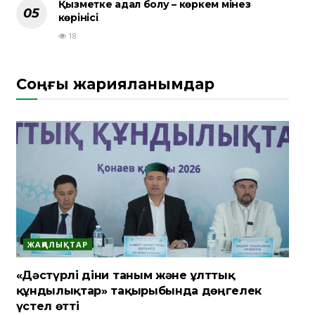
Қызметке адал болу – көркем мінез
көрінісі
18
Соңғы жарияланымдар
ЖАҢАЛЫҚТАР
«Дәстүрлі діни таным және ұлттық
құндылықтар» тақырыбында дөңгелек
үстел өтті