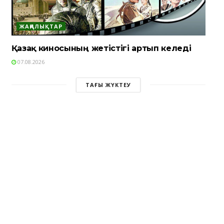
ЖАҢАЛЫҚТАР
Қазақ киносының жетістігі артып келеді
07.08.2026
ТАҒЫ ЖҮКТЕУ