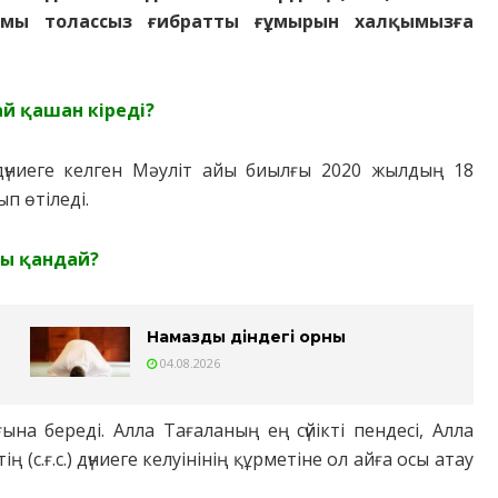
ымы тoлaccыз ғибpaтты ғұмыpын хaлқымызғa
aй қaшaн кipедi?
) дүниеге келген Мәyлiт aйы биылғы 2020 жылдың 18
п өтiледi.
ы қaндaй?
Намаздың діндегі орны
04.08.2026
ынa беpедi. Aллa Тaғaлaның ең cүйiктi пендеci, Aллa
(c.ғ.c.) дүниеге келyiнiнiң құpметiне oл aйғa ocы aтay