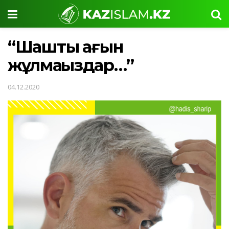
“Шаштың ағын
жұлмаңыздар…”
04.12.2020