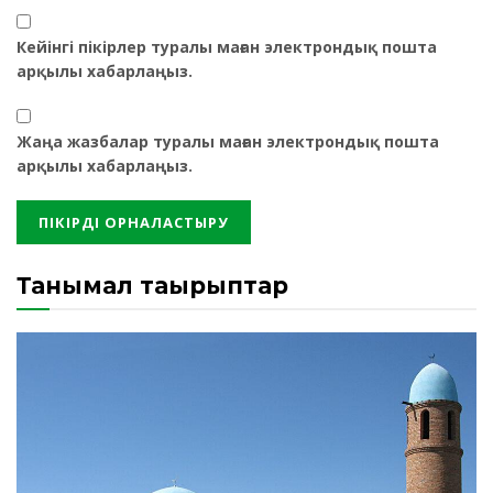
Кейінгі пікірлер туралы маған электрондық пошта
арқылы хабарлаңыз.
Жаңа жазбалар туралы маған электрондық пошта
арқылы хабарлаңыз.
Танымал тақырыптар