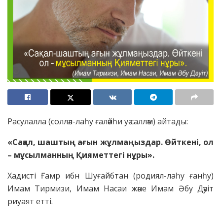
Расулалла (солләл-лаһу ғаләйһи уә салләм) айтады:
«Сақал, шаштың ағын жұлмаңыздар. Өйткенi, ол
– мұсылманның Қияметтегi нұры».
Хадистi Ғамр ибн Шуғайбтан (родиял-лаһу ғанһу)
Имам Тирмизи, Имам Насаи және Имам Әбу Дәуіт
риуаят еттi.