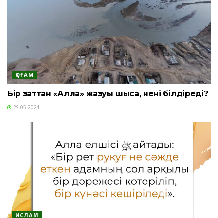
ҚОҒАМ
Бір заттан «Алла» жазуы шықса, нені білдіреді?
29.05.2024
ИСЛАМ