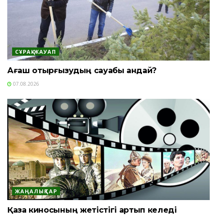
СҰРАҚ-ЖАУАП
Ағаш отырғызудың сауабы қандай?
07.08.2026
ЖАҢАЛЫҚТАР
Қазақ киносының жетістігі артып келеді