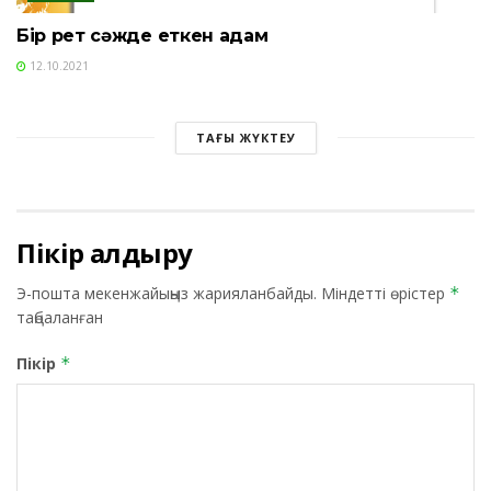
Бір рет сәжде еткен адам
12.10.2021
ТАҒЫ ЖҮКТЕУ
Пікір қалдыру
Э-пошта мекенжайыңыз жарияланбайды.
Міндетті өрістер
*
таңбаланған
Пікір
*