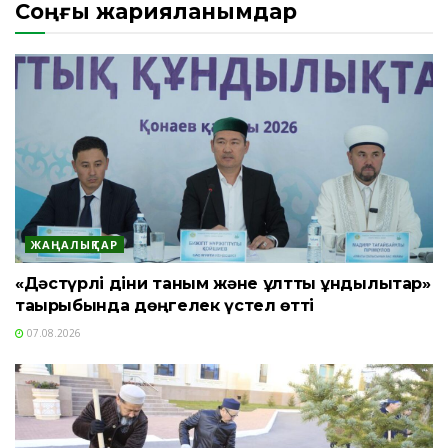
Соңғы жарияланымдар
ЖАҢАЛЫҚТАР
«Дәстүрлі діни таным және ұлттық құндылықтар»
тақырыбында дөңгелек үстел өтті
07.08.2026