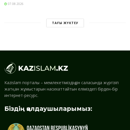
07.08.2026
ТАҒЫ ЖҮКТЕУ
Kazislam порталы – мемлекетіміздің дін саласында жүргізіп
жатқан жұмыстарын насихаттайтын еліміздегі бірден-бір
интернет-ресурс.
Біздің қолдаушыларымыз: