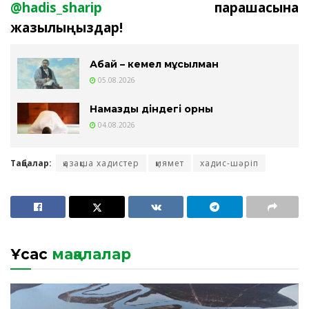
@hadis_sharip
парақшасына
жазылыңыздар!
Абай – кемел мұсылман
05.08.2026
Намаздың діндегі орны
04.08.2026
Таңбалар:
қазақша хадистер
қиямет
хадис-шәріп
Ұқсас
мақалалар