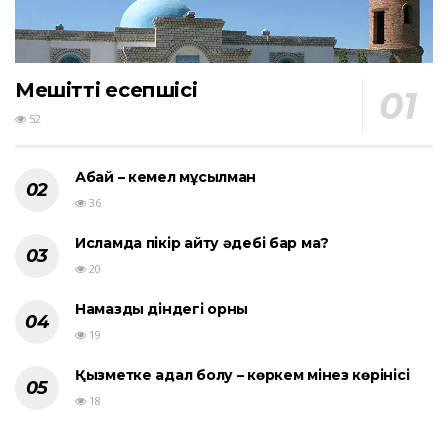
Мешіттің есепшісі
52
Абай – кемел мұсылман
36
Исламда пікір айту әдебі бар ма?
20
Намаздың діндегі орны
19
Қызметке адал болу – көркем мінез көрінісі
18