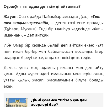
Сұрақ: Ұятты адам деп кімді айтамыз?
Жауап:
Осы орайда Пайғамбарымыздың (с.ғ.с.):
«Ұят –
тек жақсылық әкеледі»
, – деген сөзі еске оралады
(Бұһари, Мүслим). Енді бір мәшһүр хадисінде: «Ұят –
иманнан», – деп айтқан.
Ибн Омар бір сөзінде былай деп айтқан екен: «Ұят
пен иман бір-бірімен байланысқан қосынды. Егер
олардың біреуі кетсе, онда екіншісі де кетеді».
Демек, ұяты жоқ адамның иманы мол деп айту
қиын. Адам жүрегіндегі иманының мөлшерін оның
ұятты қылық жасап, жасамауынан білуге болады
екен.
Діннің қоғамға тигізер қандай
әсерлері бар?