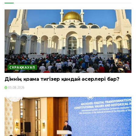
СҰРАҚ-ЖАУАП
Діннің қоғамға тигізер қандай әсерлері бар?
05.08.2026