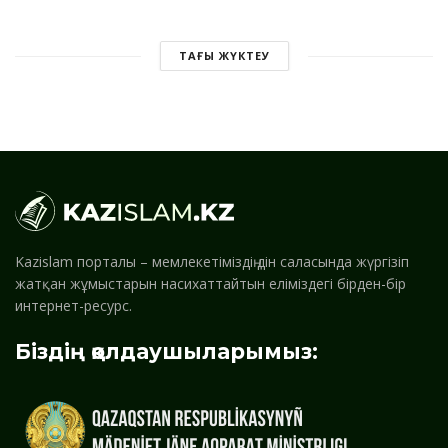
ТАҒЫ ЖҮКТЕУ
Kazislam порталы – мемлекетіміздің дін саласында жүргізіп
жатқан жұмыстарын насихаттайтын еліміздегі бірден-бір
интернет-ресурс.
Біздің қолдаушыларымыз: