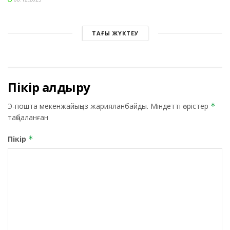
ТАҒЫ ЖҮКТЕУ
Пікір қалдыру
Э-пошта мекенжайыңыз жарияланбайды.
Міндетті өрістер
*
таңбаланған
Пікір
*