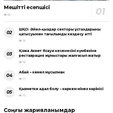
Мешіттің есепшісі
36
ШҚО: Әйел-қыздар секторы ұстаздарының
қатысуымен тағылымды кездесу өтті
18
Қожа Ахмет Ясауи кесенесінің күмбезіне
реставрация жұмыстары жалғасып жатыр
18
Абай – кемел мұсылман
17
Қызметке адал болу – көркем мінез көрінісі
15
Соңғы жарияланымдар