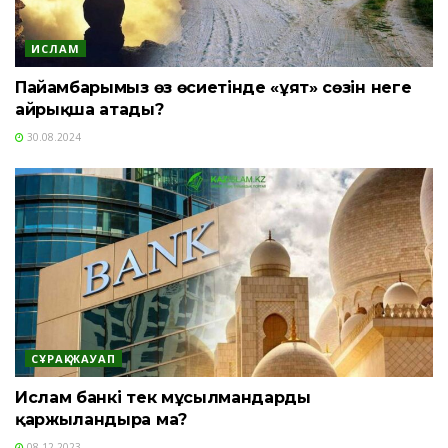
ИСЛАМ
Пайғамбарымыз өз өсиетінде «ұят» сөзін неге
айрықша атады?
30.08.2024
СҰРАҚ-ЖАУАП
Ислам банкі тек мұсылмандарды
қаржыландыра ма?
08.12.2023