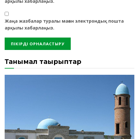
арқылы хабарлаңыз.
Жаңа жазбалар туралы маған электрондық пошта
арқылы хабарлаңыз.
Танымал тақырыптар