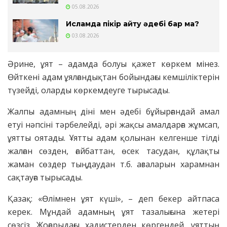
05.08.2026
Исламда пікір айту әдебі бар ма?
03.08.2026
Әрине, ұят – адамда болуы қажет көркем мінез.
Өйткені адам ұялғандықтан бойындағы кемшіліктерін
түзейді, оларды көркемдеуге тырысады.
Жалпы адамның діні мен әдебі бұйырғандай амал
етуі нәпсіні тәрбелейді, әрі жақсы амалдарға жұмсап,
ұятты оятады. Ұятты адам қолынан келгенше тілді
жалған сөзден, ғайбаттан, өсек тасудан, құлақты
жаман сөздер тыңдаудан т.б. ағзаларын харамнан
сақтауға тырысады.
Қазақ: «Өлімнен ұят күші», – деп бекер айтпаса
керек. Мұндай адамның ұят тазалығына жетері
сөзсіз. Жоғарыдағы хадистерден көргендей, ұяттың