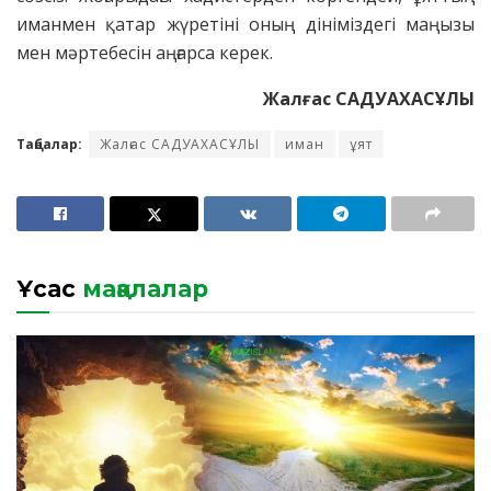
иманмен қатар жүретіні оның дініміздегі маңызы
мен мәртебесін аңғарса керек.
Жалғас САДУАХАСҰЛЫ
Таңбалар:
Жалғас САДУАХАСҰЛЫ
иман
ұят
Ұқсас
мақалалар