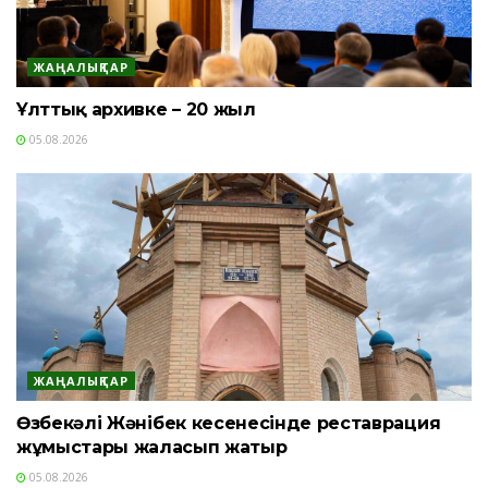
ЖАҢАЛЫҚТАР
Ұлттық архивке – 20 жыл
05.08.2026
ЖАҢАЛЫҚТАР
Өзбекәлі Жәнібек кесенесінде реставрация
жұмыстары жалғасып жатыр
05.08.2026