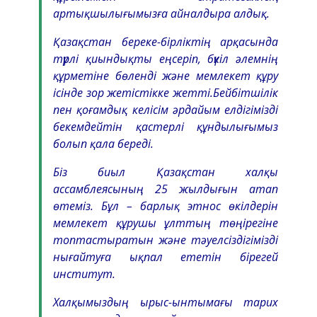
артықшылығымызға айналдыра алдық.
Қазақстан береке-бірліктің арқасында
түрлі қиындықты еңсеріп, бүкіл әлемнің
құрметіне бөленді және мемлекет құру
ісінде зор жетістікке жетті.Бейбітшілік
пен қоғамдық келісім әрдайым елдігімізді
бекемдейтін қастерлі құндылығымыз
болып қала береді.
Біз биыл Қазақстан халқы
ассамблеясының 25 жылдығын атап
өтеміз. Бұл – барлық этнос өкілдерін
мемлекет құрушы ұлттың төңірегіне
топтастыратын және тәуелсіздігімізді
нығайтуға ықпал ететін бірегей
институт.
Халқымыздың ырыс-ынтымағы тарих