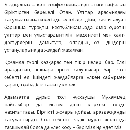
Біздің еліміз – көп конфессияның, көп этностың басын
біріктірген берекелі Отан. Ұлттар арасындағы
татулықтың нәтижесінде елімізде діни, саяси ахуал
барынша тұрақты. Республикамызда өмір сүретін
ұлттар мен ұлыстардың тілін, мәдениеті мен салт-
дәстүрлерін дамытуға, олардың өз діндерін
ұстануларына да жағдай жасалған.
Қоғамда түрлі көзқарас пен пікір иелері бар. Елді
арандатып, ішінара іріткі салушылар бар. Сол
себепті ел ішіндегі жағдайларға үлкен сабырмен
қарап, төзімділік таныту керек.
Адамзатқа дұрыс жол нұсқаушы Мұхаммед
пайғамбар да ислам дінін көркем түрде
насихаттады. Бірлікті жоғары қойды, араздасқанды
татуластырды. Сол себепті елдік мұрат жолында
тамшыдай болса да үлес қосу – бәріміздің міндетіміз.