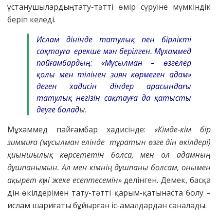
ұстанушылардың тату-тәтті өмір сүруіне мүмкіндік
беріп келеді.
Ислам дінінде татулық пен бірлікті
сақтауға ерекше мән берілген. Мұхаммед
пайғамбардың: «Мұсылман – өзгелер
қолы мен тілінен зиян көрмеген адам»
деген хадисін діндер арасындағы
татулық негізін сақтауға да қатысты
деуге болад
ы.
Мұхаммед пайғамбар хадисінде:
«Кімде-кім бір
зиммиға (мұсылман елінде тұратын өзге дін өкілдері)
қиыншылық көрсететін болса, мен ол адамның
дұшпанымын. Ал мен кімнің дұшпаны болсам, онымен
ақырет күні жеке есептесемін»
делінген. Демек, басқа
дін өкілдерімен тату-тәтті қарым-қатынаста болу –
ислам шариғаты бұйырған іс-амалдардан саналады.