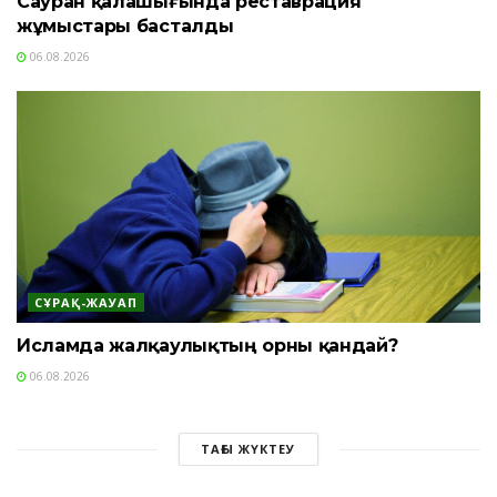
Сауран қалашығында реставрация
жұмыстары басталды
06.08.2026
СҰРАҚ-ЖАУАП
Исламда жалқаулықтың орны қандай?
06.08.2026
ТАҒЫ ЖҮКТЕУ