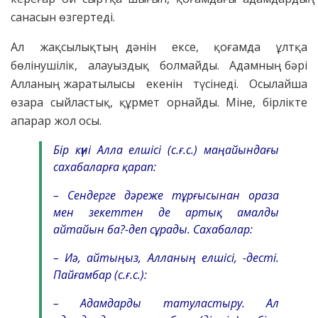
санасын өзгертеді.
Ал жақсылықтың дәнін ексе, қоғамда ұлтқа
бөлінушілік, алауыздық болмайды. Адамның бәрі
Алланың жаратылысы екенін түсінеді. Осылайша
өзара сыйластық, құрмет орнайды. Міне, бірлікте
апарар жол осы.
Бір күні Алла елшісі (с.ғ.с.) маңайындағы
сахабаларға қарап:
– Сендерге дәреже тұрғысынан ораза
мен зекеттен де артық амалды
айтайын ба?-деп сұрады. Сахабалар:
– Иә, айтыңыз, Алланың елшісі, -десті.
Пайғамбар (с.ғ.с.):
– Адамдарды татуластыру. Ал