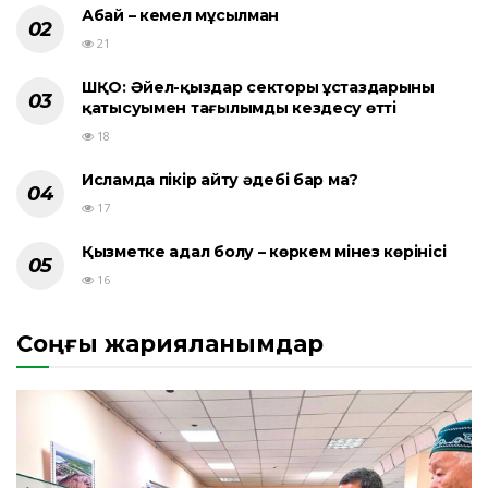
Абай – кемел мұсылман
21
ШҚО: Әйел-қыздар секторы ұстаздарының
қатысуымен тағылымды кездесу өтті
18
Исламда пікір айту әдебі бар ма?
17
Қызметке адал болу – көркем мінез көрінісі
16
Соңғы жарияланымдар