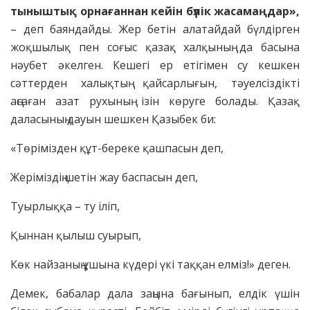
тыныштық орнағаннан кейін бүлік жасамаңдар»,
– деп баяндайды. Жер бетін алатайдай бүлдірген
жоқшылық пен соғыс қазақ халқының да басына
нәубет әкелген. Кешегі ер етігімен су кешкен
сәттерден халықтың қайсарлығын, тәуелсіздікті
аңсаған азат рухының ізін көруге болады. Қазақ
даласының дауын шешкен Қазыбек би:
«Төрімізден құт-береке қашпасын деп,
Жеріміздің шетін жау баспасын деп,
Туырлыққа – ту іліп,
Қыннан қылыш суырып,
Көк найзаның ұшына күдері үкі таққан елміз!» деген.
Демек, бабалар дала заңына бағынып, елдік үшін