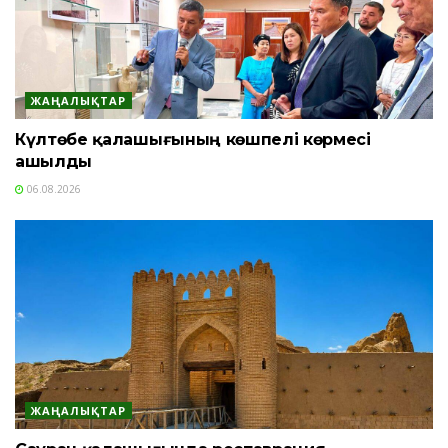
ЖАҢАЛЫҚТАР
Күлтөбе қалашығының көшпелі көрмесі
ашылды
06.08.2026
ЖАҢАЛЫҚТАР