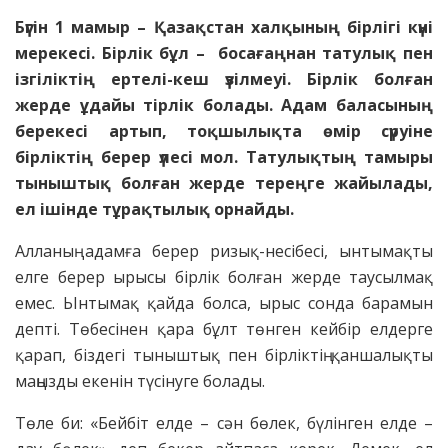
Бүгін 1 мамыр – Қазақстан халқының бірлігі күні
мерекесі. Бірлік бұл – босағаңнан татулық пен
ізгіліктің ертелі-кеш үзілмеуі. Бірлік болған
жерде ұдайы тірлік болады. Адам баласының
берекесі артып, тоқшылықта өмір сүруіне
бірліктің берер үлесі мол. Татулықтың тамыры
тыныштық болған жерде тереңге жайылады,
ел ішінде тұрақтылық орнайды.
Алланың адамға берер ризық-несібесі, ынтымақты
елге берер ырысы бірлік болған жерде таусылмақ
емес. ЬІнтымақ қайда болса, ырыс сонда барамын
депті. Төбесінен қара бұлт төнген кейбір елдерге
қарап, біздегі тыныштық пен бірліктің қаншалықты
маңызды екенін түсінуге болады.
Төле би: «Бейбіт елде – сән бөлек, бүлінген елде –