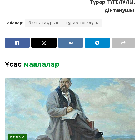
Тұрар ТҮГЕЛҰЛЫ,
дінтанушы
Таңбалар:
басты тақырып
Тұрар Түгелұлы
Ұқсас
мақалалар
ИСЛАМ