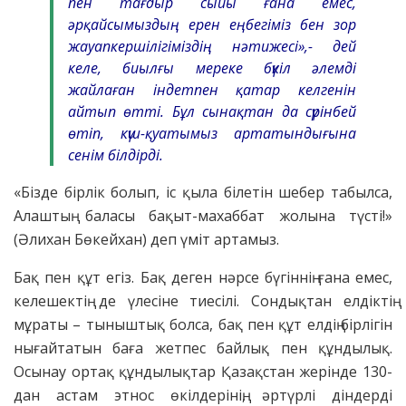
пен тағдыр сыйы ғана емес,
әрқайсымыздың ерен еңбегіміз бен зор
жауапкершілігіміздің нәтижесі
»,-
дей
келе, биылғы мереке бүкіл әлемді
жайлаған індетпен қатар келгенін
айтып өтті. Бұл сынақтан да сүрінбей
өтіп, күш-қуатымыз артатындығына
сенім білдірді.
«Бізде бірлік болып, іс қыла білетін шебер табылса,
Алаштың баласы бақыт-махаббат жолына түсті!»
(Әлихан Бөкейхан) деп үміт артамыз.
Бақ пен құт егіз. Бақ деген нәрсе бүгіннің ғана емес,
келешектің де үлесіне тиесілі. Сондықтан елдіктің
мұраты – тыныштық болса, бақ пен құт елдің бірлігін
нығайтатын баға жетпес байлық пен құндылық.
Осынау ортақ құндылықтар Қазақстан жерінде 130-
дан астам этнос өкілдерінің, әртүрлі діндерді