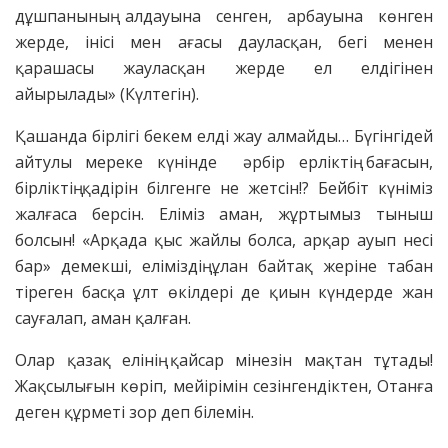
дұшпанының алдауына сенген, арбауына көнген
жерде, інісі мен ағасы дауласқан, бегі менен
қарашасы жауласқан жерде ел елдігінен
айырылады» (Күлтегін).
Қашанда бірлігі бекем елді жау алмайды… Бүгінгідей
айтулы мереке күнінде әрбір ерліктің бағасын,
бірліктің қадірін білгенге не жетсін!? Бейбіт күніміз
жалғаса берсін. Еліміз аман, жұртымыз тыныш
болсын! «Арқада қыс жайлы болса, арқар ауып несі
бар» демекші, еліміздің ұлан байтақ жеріне табан
тіреген басқа ұлт өкілдері де қиын күндерде жан
сауғалап, аман қалған.
Олар қазақ елінің қайсар мінезін мақтан тұтады!
Жақсылығын көріп, мейірімін сезінгендіктен, Отанға
деген құрметі зор деп білемін.