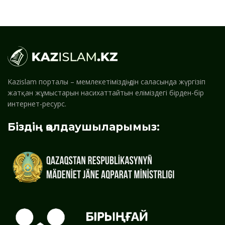
Kazislam порталы – мемлекетіміздің дін саласында жүргізіп
жатқан жұмыстарын насихаттайтын еліміздегі бірден-бір
интернет-ресурс.
Біздің қолдаушыларымыз: