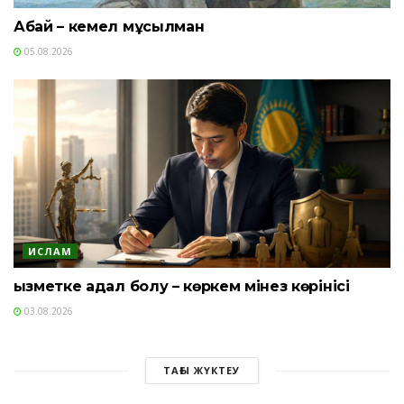
Абай – кемел мұсылман
05.08.2026
ИСЛАМ
Қызметке адал болу – көркем мінез көрінісі
03.08.2026
ТАҒЫ ЖҮКТЕУ