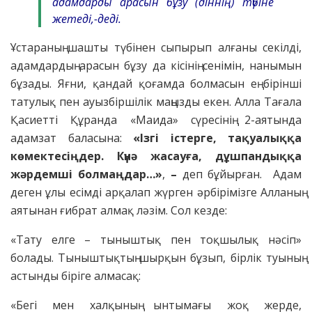
адамдарды арасын бұзу (діннің) түбіне
жетеді
,-деді.
Ұстараның шашты түбінен сыпырып алғаны секілді,
адамдардың арасын бұзу да кісінің сенімін, нанымын
бұзады. Яғни, қандай қоғамда болмасын ең бірінші
татулық пен ауызбіршілік маңызды екен. Алла Тағала
Қасиетті Құранда «Маида» сүресінің 2-аятында
адамзат баласына:
«Ізгі істерге, тақуалыққа
көмектесіңдер. Күнә жасауға, дұшпандыққа
жәрдемші болмаңдар…»
,
–
деп бұйырған. Адам
деген ұлы есімді арқалап жүрген әрбірімізге Алланың
аятынан ғибрат алмақ ләзім. Сол кезде:
«Тату елге – тыныштық пен тоқшылық нәсіп»
болады. Тыныштықтың шырқын бұзып, бірлік туының
астынды біріге алмасақ:
«Бегі мен халқының ынтымағы жоқ жерде,