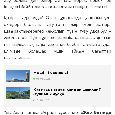
дау бөлек» деп бекер айтпаса керек. Демек, ел
ішіндегі бейбіт өмір – сән-салтанаттың кепілі іспетті.
Қазіргі таңда аядай Отан құшағында қаншама ұлт
өкілдері бірлесіп, тату-тәтті өмір сүріп жатыр.
Шаңырақтың керегесі кең болып, түтіні түзу ұшса бұл –
үлкен олжа. Түрлі ұлт өкілдерінің арасындағы достық
пен сыйластықтың нəтижесінде бейбіт таңымыз атуда.
Елімізде болашақ үшін айқын бағыттар
нақтыланған.
Мешіттің есепшісі
05.08.2026
Қазығұрт атауы қайдан шыққан?
Әулиелік нұсқа
27.07.2026
Ұлы Алла Тағала «Ағраф» сүресінде:
«Жер бетінде