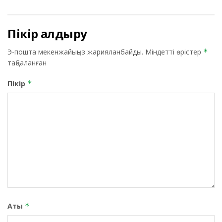
Пікір қалдыру
Э-пошта мекенжайыңыз жарияланбайды.
Міндетті өрістер
*
таңбаланған
Пікір
*
Аты
*