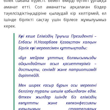
білек сыбана күресті. Бейбіт өмірді бүгінгі ұрпаққа
аманат етті. Сол аманатты арқалаған біздер
тәуелсіздіктің қадіріне қылаудай кір келтірмей, ел
ішінде бірлікті сақтау үшін бірлесе жұмылуымыз
керек.
Күні кеше Еліміздің Тұңғыш Президенті –
Елбасы Н.Назарбаев Қазақстан халқын
Бірлік күні мерекесімен құттықтады:
«Бұл мейрам ұлттық болмысымызды
айқындайтын асыл қасиеттеріміз –
достықты, сенімді және патриотизмді
дәріптейді.
Мен ширек ғасыр бұрын осы мерекені
белгілеу туралы шешім қабылдаған едім.
Өткен жылдар ішінде біз еліміздің
көпұлтты және көпконфессиялы
құрылымын стратегиялық