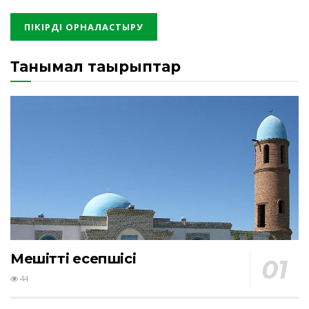
Танымал тақырыптар
Мешіттің есепшісі
44