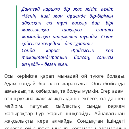
Данагөй қарияға бір жас жігіт келіп:
«Менің ішкі жан дүниемде бір-бірімен
айқасқан екі түрлі қасқыр бар. Бірі
жақсылыққа шақырса, екіншісі
жамандыққа итермелеп тұрады. Сізше
қайсысы жеңеді?» – деп сұрапты.
Сонда қария: «Қайсысын көп
тамақтандыратын болсаң, сонысы
жеңеді!» – деген екен.
Осы көрініске қарап мынадай ой түюге болады.
Адам сондай бір әлсіз жаратылыс. Оның бойында
азғындық та, озбырлық та болуы мүмкін. Егер адам
өзінің рухына жақсылықтың дәнін екпесе, ол дәннен
мейірім, татулық, сыйластық сынды көркем
жапырақтар бүр жарып шықпайды. Айналасынан
жақсылықты көре алмайды. Сондықтан ішіндегі
кереғар ой сыртқа шығып, қоғамдағы адамдардың