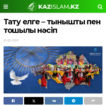
Тату елге – тыныштық пен
тоқшылық нәсіп
01.05.2020