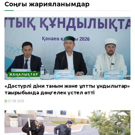
Соңғы жарияланымдар
ЖАҢАЛЫҚТАР
«Дәстүрлі діни таным және ұлттық құндылықтар»
тақырыбында дөңгелек үстел өтті
07.08.2026