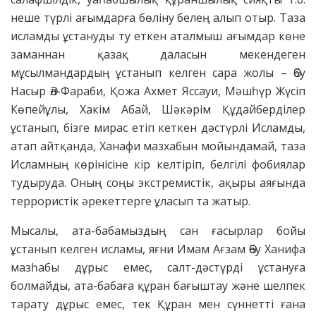
неше түрлі ағымдарға бөліну белең алып отыр. Таза
исламды ұстануды ту еткен аталмыш ағымдар көне
заманнан қазақ даласын мекендеген
мұсылмандардың ұстанып келген сара жолы – Әбу
Насыр Әл-Фараби, Қожа Ахмет Яссауи, Мәшһүр Жүсіп
Көпейұлы, Хакім Абай, Шәкәрім Құдайберділер
ұстанып, бізге мирас етіп кеткен дәстүрлі Исламды,
атап айтқанда, Ханафи мазхабын мойындамай, таза
Исламның көрінісіне кір келтіріп, белгілі фобиялар
тудыруда. Оның соңы экстремистік, ақыры аяғында
террористік әрекеттерге ұласып та жатыр.
Мысалы, ата-бабамыздың сан ғасырлар бойы
ұстанып келген исламы, яғни Имам Ағзам Әбу Ханифа
мазһабы дұрыс емес, салт-дәстүрді ұстануға
болмайды, ата-бабаға құран бағыштау және шелпек
тарату дұрыс емес, тек Құран мен сүннетті ғана