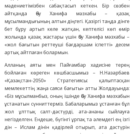
мәдениетімізбен сабақтасып кеткен. Бір сөзбен
айтқанда Әбу Ханифа мәзхабы – қазақ
мұсылмандығының алтын діңгегі. Қазіргі таңда дінге
бет бұру артып келе жатқан, кептелісі көп өмір
жолында қазақ жастары үшін Әбу Ханифа мәзхабы –
«жол бағытын реттеуші бағдаршам іспетті» десем
артық айтпаған болармын.
Алланың аяты мен Пайғамбар хадисіне терең
бойлаған көреген көшбасшымыз – Н.Назарбаев
«Қазақстан-2050» Стратегиясы: қалыптасқан
мемлекеттің жаңа саяси бағыты» атты Жолдауында:
«Біз мұсылманбыз, оның ішінде Әбу Ханифа мәзхабын
ұстанатын сүнниттерміз. Бабаларымыз ұстанған бұл
жол ұлттық салт-дәстүрді, ата-ананы сыйлауға
негізделген. Ендеше, бүгінгі ұрпақ та әлемдегі ең ізгі
дін – Ислам дінін қадірлей отырып, ата дәстүрін