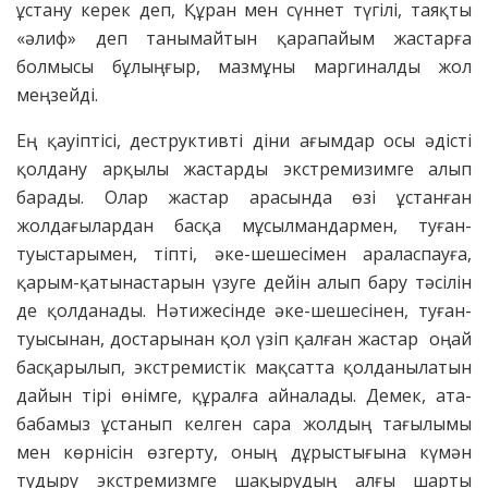
ұстану керек деп, Құран мен сүннет түгілі, таяқты
«әлиф» деп танымайтын қарапайым жастарға
болмысы бұлыңғыр, мазмұны маргиналды жол
меңзейді.
Ең қауіптісі, деструктивті діни ағымдар осы әдісті
қолдану арқылы жастарды экстремизимге алып
барады. Олар жастар арасында өзі ұстанған
жолдағылардан басқа мұсылмандармен, туған-
туыстарымен, тіпті, әке-шешесімен араласпауға,
қарым-қатынастарын үзуге дейін алып бару тәсілін
де қолданады. Нәтижесінде әке-шешесінен, туған-
туысынан, достарынан қол үзіп қалған жастар оңай
басқарылып, экстремистік мақсатта қолданылатын
дайын тірі өнімге, құралға айналады. Демек, ата-
бабамыз ұстанып келген сара жолдың тағылымы
мен көрнісін өзгерту, оның дұрыстығына күмән
тудыру экстремизмге шақырудың алғы шарты