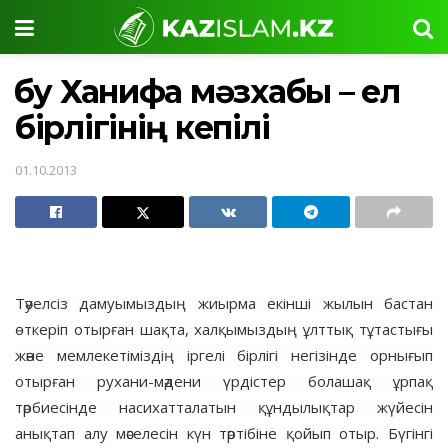
Әбу Ханифа мәзхабы – ел
бірлігінің кепілі
01.10.2013
Тәуелсіз дамуымыздың жиырма екінші жылын бастан
өткеріп отырған шақта, халқымыздың ұлттық тұтастығы
және мемлекетіміздің іргелі бірлігі негізінде орнығып
отырған рухани-мәдени үрдістер болашақ ұрпақ
тәрбиесінде насихатталатын құндылықтар жүйесін
анықтап алу мәселесін күн тәртібіне қойып отыр. Бүгінгі