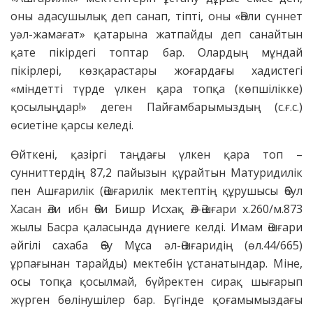
оны адасушылық деп санап, тіпті, оны «Әһли сүннет
уәл-жамағат» қатарына жатпайды деп санайтын
қате пікірдегі топтар бар. Олардың мұндай
пікірлері, көзқарастары жоғардағы хадистегі
«міндетті түрде үлкен қара топқа (көпшілікке)
қосылыңдар!» деген Пайғамбарымыздың (с.ғ.с.)
өсиетіне қарсы келеді.
Өйткені, қазіргі таңдағы үлкен қара топ –
сунниттердің 87,2 пайызын құрайтын Матуридилік
пен Ашғарилік (Әшғарилік мектептің құрушысы Әбул
Хасан Әли ибн Әби Бишр Исхақ Әл-Әшғари х.260/м.873
жылы Басра қаласында дүниеге келді. Имам Әшғари
әйгілі сахаба Әбу Мұса әл-Әшғаридің (өл.44/665)
ұрпағынан тарайды) мектебін ұстанатындар. Міне,
осы топқа қосылмай, бүйректен сирақ шығарып
жүрген бөлінушілер бар. Бүгінде қоғамымыздағы