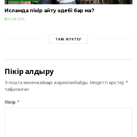
Исламда пікір айту әдебі бар ма?
03.08.2026
ТАҒЫ ЖҮКТЕУ
Пікір қалдыру
Э-пошта мекенжайыңыз жарияланбайды.
Міндетті өрістер
*
таңбаланған
Пікір
*