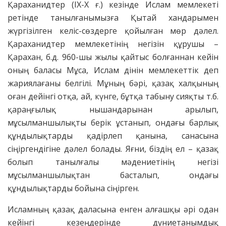
Қараханидтер (IX-X ғ.) кезінде Ислам мемлекеті
ретінде танылғанымызға Қытай хандарымен
жүргізілген келіс-сөздерге қойылған мөр дәлел.
Қараханидтер мемлекетінің негізін құрушы –
Қарахан, б.д. 960-шы жылы қайтыс болғаннан кейін
оның баласы Мұса, Ислам дінін мемлекеттік деп
жариялағаны белгілі. Мұның бәрі, қазақ халқының
оған дейінгі отқа, ай, күнге, бұтқа табыну сияқты т.б.
қараңғылық нышандарынан арылып,
мұсылманшылықты берік ұстанып, ондағы барлық
құндылықтарды қадірлеп қанына, санасына
сіңіргендігіне дәлел болады. Яғни, біздің ел – қазақ
болып танылғалы мәдениетінің негізі
мұсылманшылықтан басталып, ондағы
құндылықтарды бойына сіңірген.
Исламның қазақ даласына енген алғашқы әрі одан
кейінгі кезеңдерінде дүниетанымдық