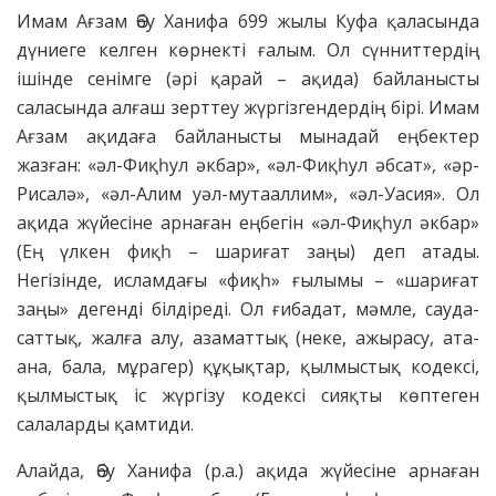
Имам Ағзам Әбу Ханифа 699 жылы Куфа қаласында
дүниеге келген көрнекті ғалым. Ол сүнниттердің
ішінде сенімге (әрі қарай – ақида) байланысты
саласында алғаш зерттеу жүргізгендердің бірі. Имам
Ағзам ақидаға байланысты мынадай еңбектер
жазған: «әл-Фиқһул әкбар», «әл-Фиқһул әбсат», «әр-
Рисалә», «әл-Алим уәл-мутааллим», «әл-Уасия». Ол
ақида жүйесіне арнаған еңбегін «әл-Фиқһул әкбар»
(Ең үлкен фиқһ – шариғат заңы) деп атады.
Негізінде, исламдағы «фиқһ» ғылымы – «шариғат
заңы» дегенді білдіреді. Ол ғибадат, мәмле, сауда-
саттық, жалға алу, азаматтық (неке, ажырасу, ата-
ана, бала, мұрагер) құқықтар, қылмыстық кодексі,
қылмыстық іс жүргізу кодексі сияқты көптеген
салаларды қамтиди.
Алайда, Әбу Ханифа (р.а.) ақида жүйесіне арнаған