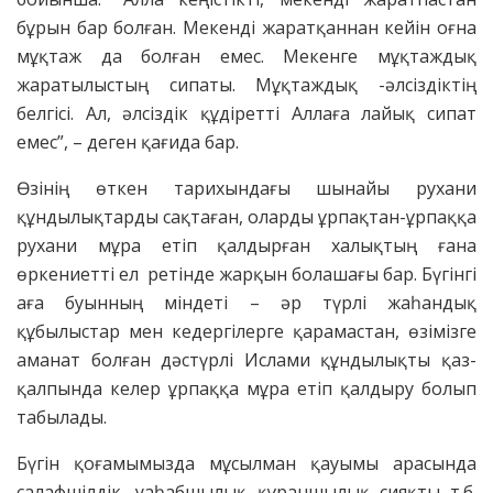
бұрын бар болған. Мекенді жаратқаннан кейін оғна
мұқтаж да болған емес. Мекенге мұқтаждық
жаратылыстың сипаты. Мұқтаждық -әлсіздіктің
белгісі. Ал, әлсіздік құдіретті Аллаға лайық сипат
емес”, – деген қағида бар.
Өзінің өткен тарихындағы шынайы рухани
құндылықтарды сақтаған, оларды ұрпақтан-ұрпаққа
рухани мұра етіп қалдырған халықтың ғана
өркениетті ел ретінде жарқын болашағы бар. Бүгінгі
аға буынның міндеті – әр түрлі жаһандық
құбылыстар мен кедергілерге қарамастан, өзімізге
аманат болған дәстүрлі Ислами құндылықты қаз-
қалпында келер ұрпаққа мұра етіп қалдыру болып
табылады.
Бүгін қоғамымызда мұсылман қауымы арасында
салафшілдік, уаһабшылық құраншылық сияқты т.б.