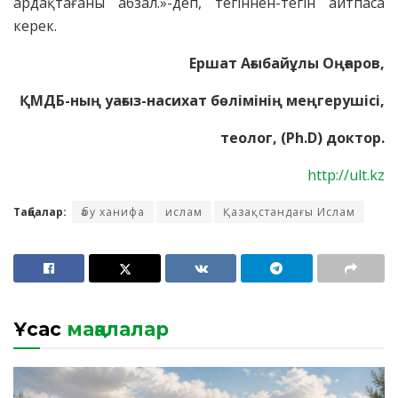
ардақтағаны абзал.»-деп, тегіннен-тегін айтпаса
керек.
Ершат Ағыбайұлы Оңғаров,
ҚМДБ-ның уағыз-насихат бөлімінің меңгерушісі,
теолог, (Ph.D) доктор.
http://ult.kz
Таңбалар:
әбу ханифа
ислам
Қазақстандағы Ислам
Ұқсас
мақалалар