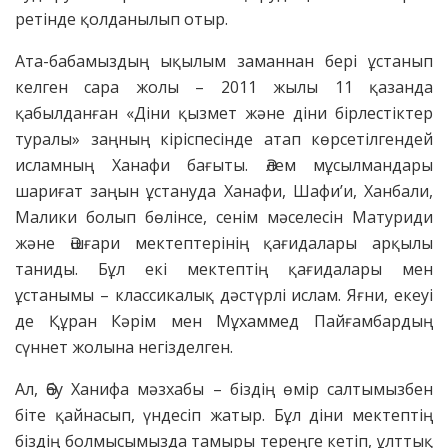
ретінде қолданылып отыр.
Ата-бабамыздың ықылым заманнан бері ұстанып
келген сара жолы – 2011 жылы 11 қазанда
қабылданған «Діни қызмет және діни бірлестіктер
туралы» заңның кіріспесінде атап көрсетілгендей
исламның Ханафи бағыты. Әлем мұсылмандары
шариғат заңын ұстануда Ханафи, Шафи’и, Ханбали,
Малики болып бөлінсе, сенім мәселесін Матуриди
және Әшғари мектептерінің қағидалары арқылы
таниды. Бұл екі мектептің қағидалары мен
ұстанымы – классикалық дәстүрлі ислам. Яғни, екеуі
де Құран Кәрім мен Мұхаммед Пайғамбардың
сүннет жолына негізделген.
Ал, Әбу Ханифа мәзхабы – біздің өмір салтымызбен
біте қайнасып, үндесіп жатыр. Бұл діни мектептің
біздің болмысымызда тамыры тереңге кетіп, ұлттық