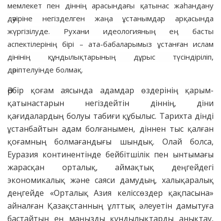
мемлекет пен діннің арасындағы қатынас жаһандану
дәуіріне негізделген жаңа ұстанымдар арқасында
жүргізілуде. Рухани идеологияның ең басты
аспектілерінің бірі – ата-бабаларымыз ұстанған ислам
дінінің құндылықтарының дұрыс түсіндіріліп,
дәріптелуінде болмақ.
Әрбір қоғам аясында адамдар өздерінің қарым-
қатынастарын негіздейтін діннің, діни
қағидалардың болуы табиғи құбылыс. Тарихта дінді
ұстанбайтын адам болғанымен, діннен тыс қалған
қоғамның болмағандығы шындық. Олай болса,
Еуразия континентінде бейбітшілік пен ынтымағы
жарасқан орталық, аймақтық деңгейдегі
экономикалық және саяси дамудың, халықаралық
деңгейде «Орталық Азия келіссөздер қақпасына»
айналған Қазақстанның ұлттық әлеуетін дамытуға
бастайтын ең маңызды құндылықтарды анықтау,