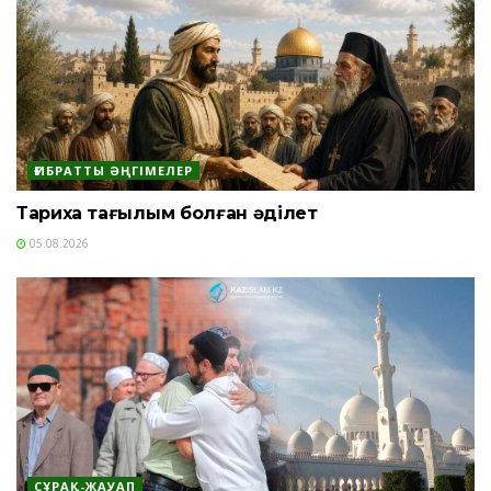
ҒИБРАТТЫ ӘҢГІМЕЛЕР
Тарихқа тағылым болған әділет
05.08.2026
СҰРАҚ-ЖАУАП