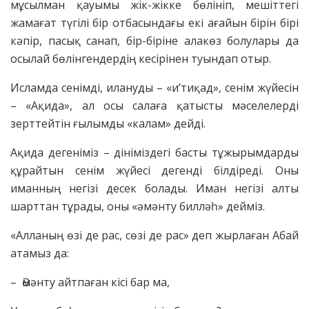
мұсылман қауымы жік-жікке бөлініп, мешіттегі
жамағат түгілі бір отбасындағы екі ағайын бірін бірі
кәпір, пасық санап, бір-біріне алакөз болулары да
осылай бөлінгендердің кесірінен туындап отыр.
Исламда сенімді, илануды – «и’тиқад», сенім жүйесін
– «Ақида», ал осы салаға қатысты мәселелерді
зерттейтін ғылымды «калам» дейді.
Ақида дегеніміз – дініміздегі басты тұжырымдарды
құрайтын сенім жүйесі дегенді білдіреді. Оны
иманның негізі десек болады. Иман негізі алты
шарттан тұрады, оны «әмәнту билләһ» дейміз.
«Алланың өзі де рас, сөзі де рас» деп жырлаған Абай
атамыз да:
– Әмәнту айтпаған кісі бар ма,