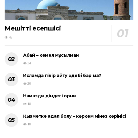
Мешіттің есепшісі
48
Абай – кемел мұсылман
34
Исламда пікір айту әдебі бар ма?
20
Намаздың діндегі орны
18
Қызметке адал болу – көркем мінез көрінісі
18