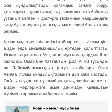
осы құндылықтарды қоғамдық санаға сіңіру,
қоғамдағы тұрақтылықтың символы ата-бабамыз
ұстанып келген – дәстүрлі Исламның өміршеңдігін
тану бүгінгі күннің маңызды мәселелері болып қала
бермек.
Қазақ мәдениетінің негізгі қайнар көзі – Ислам діні.
Біздің елде мұсылманшылық ертеден қалыптасты.
Ислам таңы атқан беті, яғни мұсылмандардың ІІ-ші
халифасы Омар бин Хаттабтың (р.а.) (VII-ғ.) тұсында-
ақ Пайғамбарымыздың (с.а.у.) сахабалары Орта
Азияға Ислам құндылықтарынан дән себе бастады.
Ол Ұлы науқан көп ұзамай-ақ қазақ жеріне де жетті.
Біздің жерлерімізге асыл дініміздің қылыштың
жүзімен таралмағаны баршаға мәлім.
Абай – кемел мұсылман