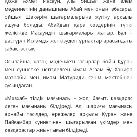
Қожа Ахмет Иасауи, ұлы ойшыл және әлем
мәдениетінің данышпаны Абай мен оның ізбасары,
ойшыл Шәкәрім шығармаларына жүгіну арқылы
ашуға болады. Абайдың қара сөздерінің түпкі
желісінде Иасауидің шығармалары жатыр. Бұл –
дәстүрлі Исламды жеткізудегі ұрпақтар арасындағы
сабақтастық.
Осылайша, қазақ мәдениеті ғасырлар бойы Құран
мен сүннетке негізделген имам Ағзам Әбу Ханифа
мәзһабы мен имам Матуриди сенім мектебінен
сусындаған.
«Мәзхаб» тілдік мағынасы – жол, бағыт, көзқарас
деген мағынаны білдіреді. Ал, шариғы мағынасы
арнайы тәсілдер, ережелер арқылы Құран және
Пайғамбар сүннетінен шығарылған үкімдер мен
көзқарастар жиынтығын білдіреді.