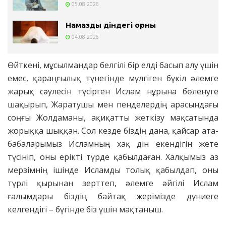
05.08.2026
Намаздың діндегі орны
04.08.2026
Өйткені, мұсылмандар белгілі бір елді басып алу үшін
емес, қараңғылық түнегінде мүлгіген бүкіл әлемге
жарық сәулесін түсірген Ислам нұрына бөленуге
шақырып, Жаратушы мен пенделердің арасындағы
соңғы Жолдаманы, ақиқатты жеткізу мақсатында
жорыққа шыққан. Сол кезде біздің дана, қайсар ата-
бабаларымыз Исламның хақ дін екендігін жете
түсініп, оны ерікті түрде қабылдаған. Халқымыз аз
мерзімнің ішінде Исламды толық қабылдап, оны
түрлі қырынан зерттеп, әлемге әйгілі Ислам
ғалымдары біздің байтақ жерімізде дүниеге
келгендігі – бүгінде біз үшін мақтаныш.