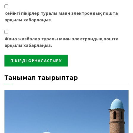
Кейінгі пікірлер туралы маған электрондық пошта
арқылы хабарлаңыз.
Жаңа жазбалар туралы маған электрондық пошта
арқылы хабарлаңыз.
Танымал тақырыптар