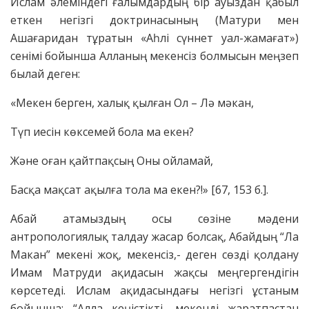
Ислам әлеміндегі ғалымдардың бір ауыздан қабыл
еткен негізгі доктринасының (Матури мен
Ашағаридан тұратын «Аһлі сүннет уал-жамағат»)
сенімі бойынша Алланың мекенсіз болмысын меңзеп
былай деген:
«Мекен берген, халық қылған Ол – Лә мәкан,
Түп иесін көксемей бола ма екен?
Және оған қайтпақсың Оны ойламай,
Басқа мақсат ақылға тола ма екен?!» [67, 153 б.].
Абай атамыздың осы сөзіне мәдени
антропологиялық талдау жасар болсақ, Абайдың “Ла
Макан” мекені жоқ, мекенсіз,- деген сөзді қолдану
Имам Матруди ақидасын жақсы меңгергендігін
көрсетеді. Ислам ақидасындағы негізгі ұстаным
бойынша: “Алла кеңістікті, мекенді жаратпастан