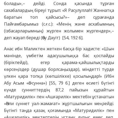
болады»,– дейді. Сонда қасында тұрған
сахабалардың біреуі тұрып: «Я Расулуллаһ! Жәннатқа
баратын топ қайсысы?»– деп сұрағанда
Пайғамбарымыз (с.ғ.с.): «Менің және асхабымның
(ізбасарларымның) жүрген жолымен жүргендер»,–
деп жауап береді (Әбу Дәуіт) [54, 192 б].
Анас ибн Маликтен жеткен басқа бір хадисте: «Шын
мәнінде, үмбетім адасушылыққа бас қоспайды
(бірікпейді), егер қарама-қайшылықтарды
көрсеңіздер (душар борлсаңыздар), міндетті түрде
үлкен қара топқа (көпшілікке) қосылыңдар!» (Ибн
Абу Асым «Әс-суннә») [55, 79 б.] деген өсиеті бүгінгі
күнде сунниттердің 87,2 пайызын құрайтын
«Матуридилік» пен «Ашғарилік» мектебін ұстанатын
«Әһли сүннет уәл-жамағат» жұртшылығын меңзейді.
Бүгінгі таңда қазақ қоғамында «Матуридилік» пен
«Ашғарилік» мектептерін ұстану дұрыс емес деп,