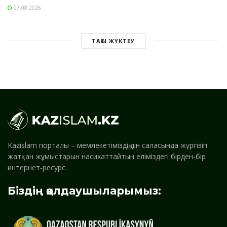
07.08.2026
ТАҒЫ ЖҮКТЕУ
Kazislam порталы – мемлекетіміздің дін саласында жүргізіп
жатқан жұмыстарын насихаттайтын еліміздегі бірден-бір
интернет-ресурс.
Біздің қолдаушыларымыз: