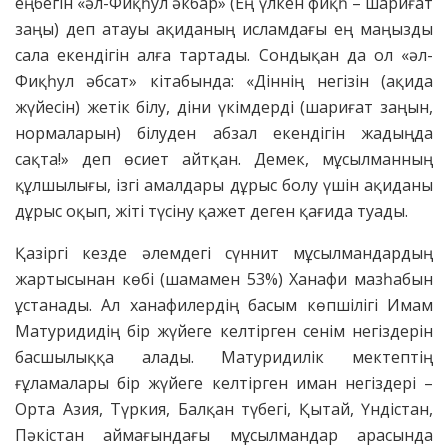
еңбегін «әл-Фиқһул әкбар» (Ең үлкен фиқһ – шариғат
заңы) деп атауы ақиданың исламдағы ең маңызды
сала екендігін алға тартады. Сондықан да ол «әл-
Фиқһул әбсат» кітабында: «Діннің негізін (ақида
жүйесін) жетік білу, діни үкімдерді (шариғат заңын,
нормаларын) білуден абзал екендігін жадыңда
сақта!» деп өсиет айтқан. Демек, мұсылманның
құлшылығы, ізгі амалдары дұрыс болу үшін ақиданы
дұрыс оқып, жіті түсіну қажет деген қағида туады.
Қазіргі кезде әлемдегі сүннит мұсылмандардың
жартысынан көбі (шамамен 53%) Ханафи мазһабын
ұстанады. Ал ханафилердің басым көпшілігі Имам
Матуридидің бір жүйеге келтірген сенім негіздерін
басшылыққа алады. Матуридилік мектептің
ғұламалары бір жүйеге келтірген иман негіздері –
Орта Азия, Түркия, Балқан түбегі, Қытай, Үндістан,
Пәкістан аймағындағы мұсылмандар арасында