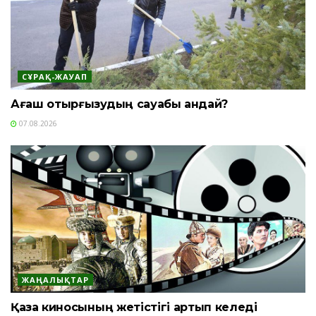
СҰРАҚ-ЖАУАП
Ағаш отырғызудың сауабы қандай?
07.08.2026
ЖАҢАЛЫҚТАР
Қазақ киносының жетістігі артып келеді