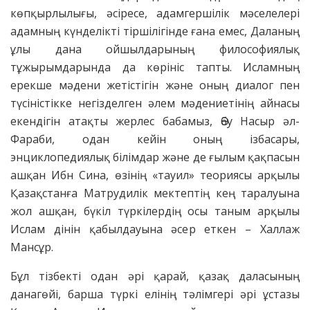
көпқырлылығы, әсіресе, адамгершілік мәселелері
адамның күнделікті тіршілігінде ғана емес, Даланың
ұлы дана ойшылдарының философиялық
тұжырымдарында да көрініс тапты. Исламның
ерекше мәдени жетістігін және оның диалог пен
түсіністікке негізделген әлем мәдениетінің айнасы
екендігін атақты жерлес бабамыз, Әбу Насыр әл-
Фараби, одан кейін оның ізбасары,
энциклопедиялық білімдар және де ғылым қақпасын
ашқан Ибн Сина, өзінің «тауил» теориясы арқылы
Қазақстанға Матрудилік мектептің кең таралуына
жол ашқан, бүкіл түркілердің осы таным арқылы
Ислам дінін қабылдауына әсер еткен – Халлаж
Мансұр.
Бұл тізбекті одан әрі қарай, қазақ даласының
данагөйі, барша түркі елінің тәлімгері әрі ұстазы