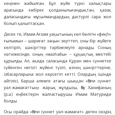
кеңінен жайылған. Бұл жүйе түркі халықтары
арасында көбірек қолданылығандықтан, қазақ
даласындағы мұсылмандардың дәстүрлі сара жол
болып қалыптасқан.
Десек те, Имам Ағзам уақытының көп бөлігін «фиқһ»
ғылымын – шариғат заңын зерттеп, оны бір жүйеге
келтіріп, шәкірттер тәрбиелеуге арнады. Соның
нәтижесінде, оның «мазһабы» – құқықтық мектебі
құрылды. Ал, ақида саласында Құран мен сүннетке
сүйенген негізгі жүйені түзіп, өзінің шәкірттеріне,
ізбасарларына жол көрсетіп кетті. Олардың ішінде
әйгілісі, барша әлемге атағы шыққан «Әһли сүннет
уәл-жамағаттың» жарық жұлдызы, Әбу Ханифаның
(р.а.) еңбектерін жалғастырушы Имам Матуриди
болды.
Осы орайда «Әһли сүннет уәл-жамағат» деген сөздің