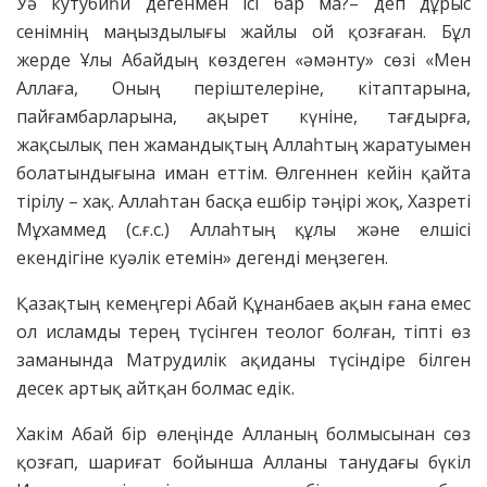
Уә кутубиһи дегенмен ісі бар ма?– деп дұрыс
сенімнің маңыздылығы жайлы ой қозғаған. Бұл
жерде Ұлы Абайдың көздеген «әмәнту» сөзі «Мен
Аллаға, Оның періштелеріне, кітаптарына,
пайғамбарларына, ақырет күніне, тағдырға,
жақсылық пен жамандықтың Аллаһтың жаратуымен
болатындығына иман еттім. Өлгеннен кейін қайта
тірілу – хақ. Аллаһтан басқа ешбір тәңірі жоқ, Хазреті
Мұхаммед (с.ғ.с.) Аллаһтың құлы және елшісі
екендігіне куәлік етемін» дегенді меңзеген.
Қазақтың кемеңгері Абай Құнанбаев ақын ғана емес
ол исламды терең түсінген теолог болған, тіпті өз
заманында Матрудилік ақиданы түсіндіре білген
десек артық айтқан болмас едік.
Хакім Абай бір өлеңінде Алланың болмысынан сөз
қозғап, шариғат бойынша Алланы танудағы бүкіл