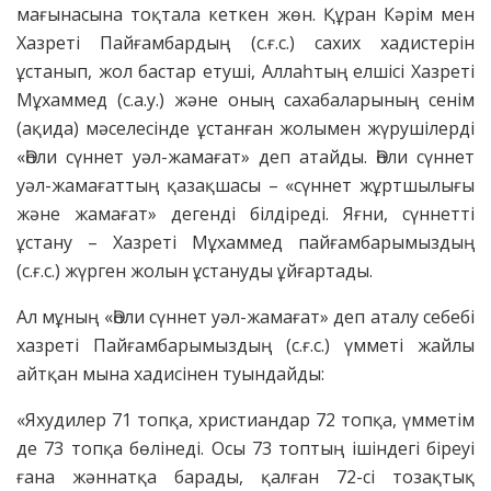
мағынасына тоқтала кеткен жөн. Құран Кәрім мен
Хазреті Пайғамбардың (с.ғ.с.) сахих хадистерін
ұстанып, жол бастар етуші, Аллаһтың елшісі Хазреті
Мұхаммед (с.а.у.) және оның сахабаларының сенім
(ақида) мәселесінде ұстанған жолымен жүрушілерді
«Әһли сүннет уәл-жамағат» деп атайды. Әһли сүннет
уәл-жамағаттың қазақшасы – «сүннет жұртшылығы
және жамағат» дегенді білдіреді. Яғни, сүннетті
ұстану – Хазреті Мұхаммед пайғамбарымыздың
(с.ғ.с.) жүрген жолын ұстануды ұйғартады.
Ал мұның «Әһли сүннет уәл-жамағат» деп аталу себебі
хазреті Пайғамбарымыздың (с.ғ.с.) үмметі жайлы
айтқан мына хадисінен туындайды:
«Яхудилер 71 топқа, христиандар 72 топқа, үмметім
де 73 топқа бөлінеді. Осы 73 топтың ішіндегі біреуі
ғана жәннатқа барады, қалған 72-сі тозақтық