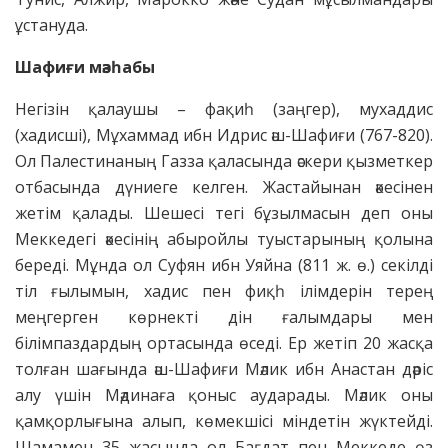
ұстануда.
Шафиғи мәзһабы
Негізін қалаушы – фақиһ (заңгер), мухаддис
(хадисші), Мұхаммад ибн Идрис әш-Шафиғи (767-820).
Ол Палестинаның Газза қаласында әскери қызметкер
отбасында дүниеге келген. Жастайынан әкесінен
жетім қалады. Шешесі тегі бұзылмасын деп оны
Меккедегі әкесінің абыройлы туыстарының қолына
береді. Мұнда ол Суфян ибн Уяйна (811 ж. ө.) секілді
тіл ғылымын, хадис пен фиқһ ілімдерін терең
меңгерген көрнекті дін ғалымдары мен
білімпаздардың ортасында өседі. Ер жетіп 20 жасқа
толған шағында әш-Шафиғи Мәлик ибн Анастан дәріс
алу үшін Мәдинаға қоныс аударады. Мәлик оны
қамқорлығына алып, көмекшісі міндетін жүктейді.
Шамамен 35 жасында ол Бағдат пен Меккеде өз