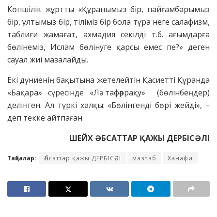
Көпшілік жұртты «Құранымыз бір, пайғамбарымыз
бір, ұлтымыз бір, тіліміз бір бола тұра неге салафизм,
таблиғи жамағат, ахмадия секілді т.б. ағымдарға
бөлінеміз, Ислам бөлінуге қарсы емес пе?» деген
сауал жиі мазалайды.
Екі дүниенің бақытына жетелейтін Қасиетті Құранда
«Бақара» сүресінде «Лә тафәррақу» (бөлінбеңдер)
делінген. Ал түркі халқы: «Бөлінгенді бөрі жейді», –
деп текке айтпаған.
ШЕЙХ ӘБСАТТАР ҚАЖЫ ДЕРБІСӘЛІ
Таңбалар:
Әбсаттар қажы ДЕРБІСӘЛІ
мазhaб
Ханафи