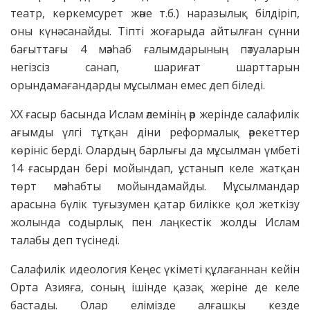
театр, көркемсурет және т.б.) наразылық білдіріп,
оны күнә санайды. Тіпті жоғарыда айтылған сүнни
бағыттағы 4 мәзһаб ғалымдарының пәтуаларын
негізсіз санап, шариғат шарттарын
орындамағандарды мұсылман емес деп біледі.
ХХ ғасыр басында Ислам әлемінің әр жерінде салафилік
ағымды үлгі тұтқан діни реформалық әрекеттер
көрініс берді. Олардың барлығы да мұсылман үмбеті
14 ғасырдан бері мойындап, ұстанып келе жатқан
төрт мәзһабты мойындамайды. Мұсылмандар
арасына бүлік туғызумен қатар билікке қол жеткізу
жолында содырлық пен лаңкестік жолды Ислам
талабы деп түсінеді.
Салафилік идеология Кеңес үкіметі құлағаннан кейін
Орта Азияға, соның ішінде қазақ жеріне де келе
бастады. Олар елімізде алғашқы кезде