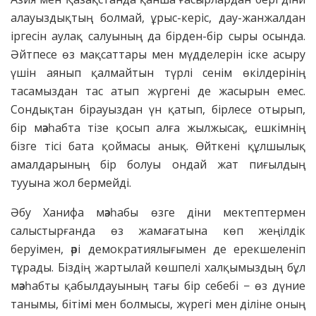
алауыздықтың болмай, ұрыс-керіс, дау-жанжалдан
іргесін аулақ салуының да бірден-бір сыры осында.
Әйтпесе өз мақсаттары мен мүдделерін іске асыру
үшін аянып қалмайтын түрлі сенім өкілдерінің
тасамыздан тас атып жүргені де жасырын емес.
Сондықтан бірауыздан үн қатып, бірлесе отырып,
бір мәзһабта тізе қосып алға жылжысақ, ешкімнің
бізге тісі бата қоймасы анық. Өйткені құлшылық
амалдарының бір болуы ондай жат пиғылдың
тууына жол бермейді.
Әбу Ханифа мәзһабы өзге діни мектептермен
салыстырғанда өз жамағатына көп жеңілдік
беруімен, әрі демократиялығымен де ерекшеленіп
тұрады. Біздің жартылай көшпелі халқымыздың бұл
мәзһабты қабылдауының тағы бір себебі − өз дүние
танымы, бітімі мен болмысы, жүрегі мен діліне оның