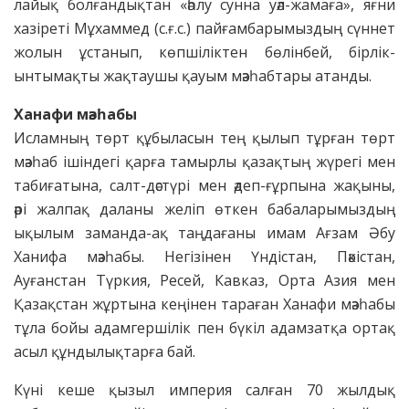
лайық болғандықтан «әһлу сунна уәл-жамаға», яғни
хазіреті Мұхаммед (с.ғ.с.) пайғамбарымыздың сүннет
жолын ұстанып, көпшіліктен бөлінбей, бірлік-
ынтымақты жақтаушы қауым мәзһабтары атанды.
Ханафи мәзһабы
Исламның төрт құбыласын тең қылып тұрған төрт
мәзһаб ішіндегі қарға тамырлы қазақтың жүрегі мен
табиғатына, салт-дәстүрі мен әдеп-ғұрпына жақыны,
әрі жалпақ даланы желіп өткен бабаларымыздың
ықылым заманда-ақ таңдағаны имам Ағзам Әбу
Ханифа мәзһабы. Негізінен Үндістан, Пәкістан,
Ауғанстан Түркия, Ресей, Кавказ, Орта Азия мен
Қазақстан жұртына кеңінен тараған Ханафи мәзһабы
тұла бойы адамгершілік пен бүкіл адамзатқа ортақ
асыл құндылықтарға бай.
Күні кеше қызыл империя салған 70 жылдық