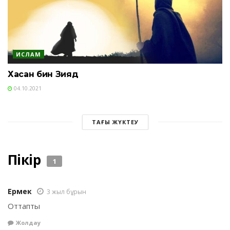
ИСЛАМ
Хасан бин Зияд
04.10.2021
ТАҒЫ ЖҮКТЕУ
Пікір
1
Ермек
3 жыл бұрын
Оттапты
Жолдау