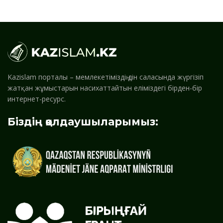
Kazislam порталы – мемлекетіміздің дін саласында жүргізіп
жатқан жұмыстарын насихаттайтын еліміздегі бірден-бір
интернет-ресурс.
Біздің қолдаушыларымыз: