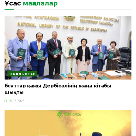
Ұқсас
мақалалар
ЖАҢАЛЫҚТАР
Әбсаттар қажы Дербісәлінің жаңа кітабы
шықты
18.05.2023