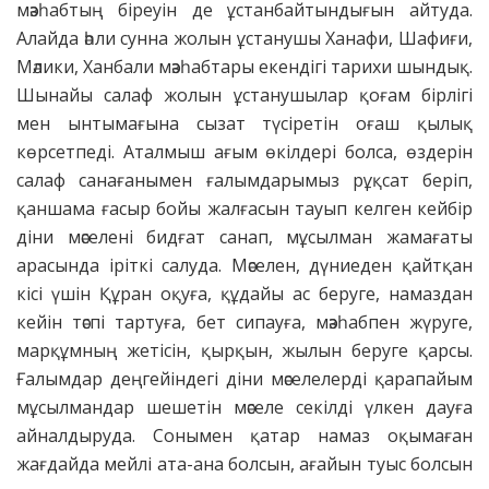
мәзһабтың біреуін де ұстанбайтындығын айтуда.
Алайда әһли сунна жолын ұстанушы Ханафи, Шафиғи,
Мәлики, Ханбали мәзһабтары екендігі тарихи шындық.
Шынайы салаф жолын ұстанушылар қоғам бірлігі
мен ынтымағына сызат түсіретін оғаш қылық
көрсетпеді. Аталмыш ағым өкілдері болса, өздерін
салаф санағанымен ғалымдарымыз рұқсат беріп,
қаншама ғасыр бойы жалғасын тауып келген кейбір
діни мәселені бидғат санап, мұсылман жамағаты
арасында іріткі салуда. Мәселен, дүниеден қайтқан
кісі үшін Құран оқуға, құдайы ас беруге, намаздан
кейін тәспі тартуға, бет сипауға, мәзһабпен жүруге,
марқұмның жетісін, қырқын, жылын беруге қарсы.
Ғалымдар деңгейіндегі діни мәселелерді қарапайым
мұсылмандар шешетін мәселе секілді үлкен дауға
айналдыруда. Сонымен қатар намаз оқымаған
жағдайда мейлі ата-ана болсын, ағайын туыс болсын