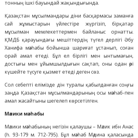
тонның ішкі бауындай жақындығында.
Қазақстан мұсылмандары діни басқармасы заманға
сай жұмыстарын үйлестіре жүргізіп, бірқатар
мұсылман мемлекеттермен байланыс орнатты.
ҚМДБ қарауындағы мешіттердің түгел дерлігі Әбу
Ханифа мәзһабы бойынша шариғат ұстанып, соған
орай амал етеді. Бұл ел бірлігі мен ынтымағын,
достығы мен ұйымшылдығын сақтап, оны одан әрі
күшейте түсуге қызмет етеді деген сөз.
Сол себепті елімізде дін туралы қабылданған соңғы
заңда Қазақстан мұсылмандарының осы мәзһаб-пен
амал жасайтыны шегелеп көрсетілген.
Мәлики мәзһабы
Мәлики мәзһабының негізін қалаушы – Мәлик ибн Анас
(һ. 93-179 м. 712-795). Бұл мәзһаб Мәдина қаласында