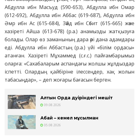
Абдулла ибн Масъуд (590-653), Абдулла ибн Омар
(612-692), Абдулла ибн Аббас (619-687), Абдулла ибн
Әмр ибн Ас (615-684), Зәйд ибн Сәбит (615-665) және
хазіреті Айша (613-678) (р.а.) анамызды жатқызуға
болады. Олар өз заманының дара әрі дана адамдары
еді. Абдулла ибн Аббастың (р.а.) үйі «білім ордасы»
атанған. Хазіреті Мұхаммед (с.ғ.с.) пайғамбарымыз
оларға: «Сахабаларым аспандағы жолшы жұлдыздар
іспетті. Олардың қайбіріне ілессеңдер, хақ жолын
табасыңдар», – деп жоғары бағасын берген.
Алтын Орда дәуіріндегі мешіт
09.08.2026
Абай – кемел мұсылман
05.08.2026