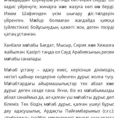
хадис үйренуге, жинауға және жазуға көп мән берді.
Имам Шафиғиден үкім шығару әдіс-тәсілдерін
үйренген. Мәжбүр болмаған жағдайда қиясқа
(үйлестікке) бойұсынудың қажеті жоқ деген пікірді
қатаң ұстанған.
Ханбали мәзһабы Бағдат, Мысыр, Сирия және Хижазға
жайылған. Қазіргі таңда ол Сауд Арабиясының ресми
мәзһабы саналады.
Мәзһаб ұстану – адасу емес, керісінше дініміздің
негізгі қайнар көздеріне сүйенген дұрыс жолға түсу.
Мәзһабтардағы айырмашылықтар тек абзал және
дұрыс деген сөзде ғана. Яғни, біз өз мәзһабымызды
абзал санаймыз да, ал қалған үш мәзһабты дұрыс деп
білеміз. Тек біздің мәзһаб дұрыс, қалған үшеуі бұрыс
деу адасушылық. Ардақты Пайғамбарымыз (с.ғ.с.):
«Үмбетімнің (кейбір мәселелерде) әртүрлі көзқараста