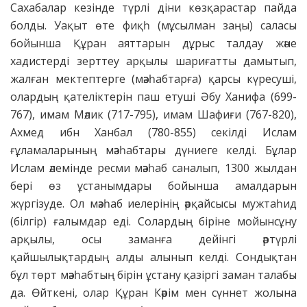
Сахабалар кезінде түрлі діни көзқарастар пайда
болды. Уақыт өте фиқһ (мұсылман заңы) саласы
бойынша Құран аяттарын дұрыс талдау және
хадистерді зерттеу арқылы шариғатты дамытып,
жалған мектептерге (мәзһабтарға) қарсы күресуші,
олардың қателіктерін паш етуші Әбу Ханифа (699-
767), имам Мәлик (717-795), имам Шафиғи (767-820),
Ахмед ибн Ханбал (780-855) секілді Ислам
ғұламаларының мәзһабтары дүниеге келді. Бұлар
Ислам әлемінде ресми мәзһаб саналып, 1300 жылдан
бері өз ұстанымдары бойынша амалдарын
жүргізуде. Ол мәзһаб иелерінің әрқайсысы мужтаһид
(білгір) ғалымдар еді. Солардың біріне мойынсұну
арқылы, осы заманға дейінгі әртүрлі
қайшылықтардың алды алынып келді. Сондықтан
бұл төрт мәзһабтың бірін ұстану қазіргі заман талабы
да. Өйткені, олар Құран Кәрім мен сүннет жолына