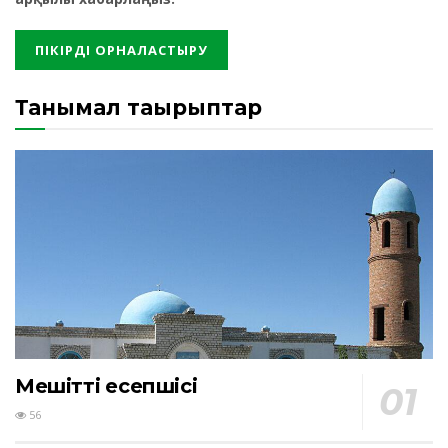
Танымал тақырыптар
Мешіттің есепшісі
56