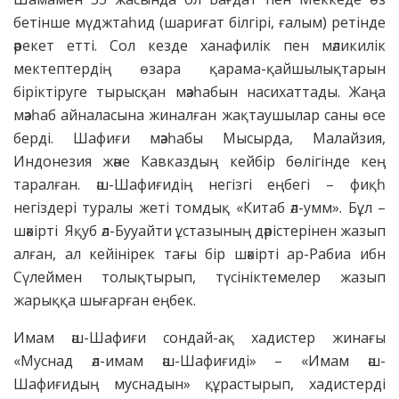
бетінше мүджтаһид (шариғат білгірі, ғалым) ретінде
әрекет етті. Сол кезде ханафилік пен мәликилік
мектептердің өзара қарама-қайшылықтарын
біріктіруге тырысқан мәзһабын насихаттады. Жаңа
мәзһаб айналасына жиналған жақтаушылар саны өсе
берді. Шафиғи мәзһабы Мысырда, Малайзия,
Индонезия және Кавказдың кейбір бөлігінде кең
таралған. әш-Шафиғидің негізгі еңбегі – фиқһ
негіздері туралы жеті томдық «Китаб әл-умм». Бұл –
шәкірті Яқуб әл-Бууайти ұстазының дәрістерінен жазып
алған, ал кейінірек тағы бір шәкірті ар-Рабиа ибн
Сүлеймен толықтырып, түсініктемелер жазып
жарыққа шығарған еңбек.
Имам әш-Шафиғи сондай-ақ хадистер жинағы
«Муснад әл-имам әш-Шафиғиді» – «Имам әш-
Шафиғидың муснадын» құрастырып, хадистерді