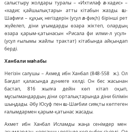
салыстыру жолдары туралы – «Ихтилаф әл-хадис» –
«хадис қайшылықтары» атты кітабын жазды. әш-
Шафиғи – құқық негіздерін (усул әл-фиқһ) бірінші рет
жүйелеп, діни ұғымдарды өзара жіктеп, олардың
өзара қарым-қатынасын «Рисала фи илми-л усул»
(усул ғылымы жайлы трактат) кітабында айқындап
берді.
Ханбали мәзһабы
Негізін салушы – Ахмед ибн Ханбал (848-558 ж.). Ол
Бағдат қаласында дүниеге келді. Он бес жасынан
бастап, 816 жылға дейін көп кітап оқып,
мұсылмандардың діни орталықтарында діни білімін
шыңдады. Әбу Юсуф пен әш-Шағбии сияқты көптеген
ғалымдармен қарым-қатынас жасады.
Ахмет ибн Ханбал Исламды жаңа сенімдер мен
ағымдардан қорғаушы ретінде көп еңбек сіңірді. Ол