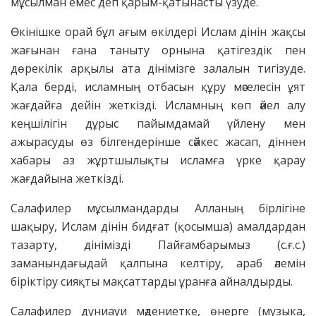
мұсылман емес деп қарым-қатынасты үзуде.
Өкінішке орай бұл ағым өкілдері Ислам дінін жақсы
жағынан ғана таныту орнына қатігездік пен
дөрекілік арқылы ата дінімізге залалын тигізуде.
Қала берді, исламның отбасын құру мәселесін ұят
жағдайға дейін жеткізді. Исламның көп әйел алу
кеңшілігін дұрыс пайымдамай үйлену мен
ажырасуды өз білгендерінше сәйкес жасап, діннен
хабары аз жұртшылықты исламға үрке қарау
жағдайына жеткізді.
Салафилер мұсылмандарды Алланың бірлігіне
шақыру, Ислам дінін бидғат (қосымша) амалдардан
тазарту, дінімізді Пайғамбарымыз (с.ғ.с.)
заманындағыдай қалпына келтіру, араб әлемін
біріктіру сияқты мақсаттарды ұранға айналдырды.
Салафилер дүниауи мәдениетке, өнерге (музыка,