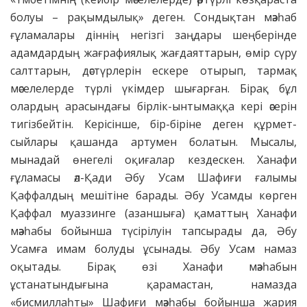
болуы – рақымдылық» деген. Сондықтан мәзһаб
ғұламалары діннің негізгі заңдары шеңберінде
адамдардың жағрафиялық жағдаяттарын, өмір сүру
салттарын, дәстүрлерін ескере отырып, тармақ
мәселелерде түрлі үкімдер шығарған. Бірақ бұл
олардың арасындағы бірлік-ынтымаққа кері әсерін
тигізбейтін. Керісінше, бір-біріне деген құрмет-
сыйлары қашанда артумен болатын. Мысалы,
мынадай өнегелі оқиғалар кездескен. Ханафи
ғұламасы әл-Қади Әбу Усам Шафиғи ғалымы
Қаффалдың мешітіне барады. Әбу Усамды көрген
Қаффал муаззинге (азаншыға) қаматтың Ханафи
мәзһабы бойынша түсірілуін тапсырады да, Әбу
Усамға имам болуды ұсынады. Әбу Усам намаз
оқытады. Бірақ өзі Ханафи мәзһабын
ұстанатындығына қарамастан, намазда
«бисмиллаһты» Шафиғи мәзһабы бойынша жария