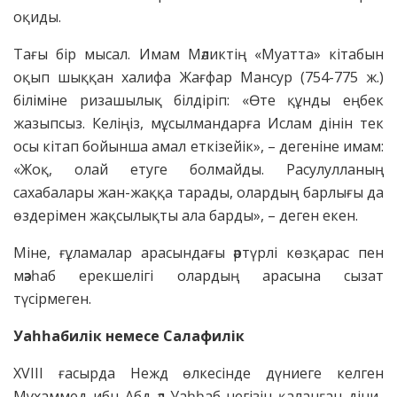
оқиды.
Тағы бір мысал. Имам Мәликтің «Муатта» кітабын
оқып шыққан халифа Жағфар Мансур (754-775 ж.)
біліміне ризашылық білдіріп: «Өте құнды еңбек
жазыпсыз. Келіңіз, мұсылмандарға Ислам дінін тек
осы кітап бойынша амал еткізейік», – дегеніне имам:
«Жоқ, олай етуге болмайды. Расулулланың
сахабалары жан-жаққа тарады, олардың барлығы да
өздерімен жақсылықты ала барды», – деген екен.
Міне, ғұламалар арасындағы әртүрлі көзқарас пен
мәзһаб ерекшелігі олардың арасына сызат
түсірмеген.
Уаһһабилік немесе Салафилік
ХVІІІ ғасырда Нежд өлкесінде дүниеге келген
Мұхаммед ибн Абд әл-Уаһһаб негізін қаланған діни-