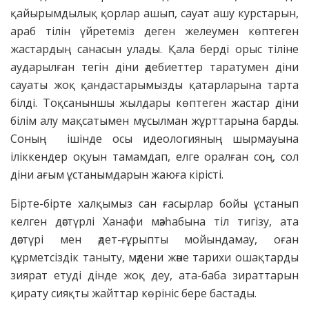
қайырымдылық қорлар ашып, сауат ашу курстарын,
араб тілін үйретеміз деген желеумен көптеген
жастардың санасын улады. Қала берді орыс тіліне
аударылған тегін діни әдебиеттер таратумен діни
сауаты жоқ қандастарымызды қатарларына тарта
білді. Тоқсаныншы жылдары көптеген жастар діни
білім алу мақсатымен мұсылман жұрттарына барды.
Соның ішінде осы идеологияның шырмауына
іліккендер оқуын тамамдап, елге оралған соң, сол
діни ағым ұстанымдарын жаюға кірісті.
Бірте-бірте халқымыз сан ғасырлар бойы ұстанып
келген дәстүрлі Ханафи мәзһабына тіл тигізу, ата
дәстүрі мен әдет-ғұрыпты мойындамау, оған
құрметсіздік таныту, мәдени және тарихи ошақтарды
зиярат етуді дінде жоқ деу, ата-баба зираттарын
қирату сияқты жайттар көрініс бере бастады.