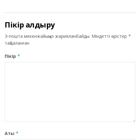
Пікір қалдыру
Э-пошта мекенжайыңыз жарияланбайды.
Міндетті өрістер
*
таңбаланған
Пікір
*
Аты
*