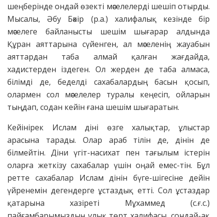
шеңберінде ондай өзекті мәселелерді шешіп отырды.
Мысалы, Әбу Бәкір (р.а.) халифалық кезінде бір
мәселеге байланысты шешім шығарар алдында
Құран аяттарына сүйенген, ал мәселенің жауабын
аяттардан таба алмай қалған жағдайда,
хадистерден іздеген. Ол жерден де таба алмаса,
білімді де, беделді сахабалардың басын қосып,
олармен сол мәселелер туралы кеңесіп, ойларын
тыңдап, содан кейін ғана шешім шығаратын.
Кейінірек Ислам діні өзге халықтар, ұлыстар
арасына тарады. Олар араб тілін де, дінін де
білмейтін. Діни үгіт-насихат пен тағылым істерін
оларға жеткізу сахабалар үшін оңай емес-тін. Бұл
ретте сахабалар Ислам дінін бүге-шігесіне дейін
үйренемін дегендерге ұстаздық етті. Сол ұстаздар
қатарына хазіреті Мұхаммед (с.ғ.с.)
пайғамбарымыздың ұлық төрт халифасы, сондай-ақ