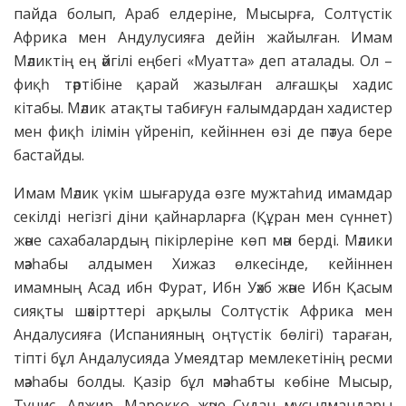
пайда болып, Араб елдеріне, Мысырға, Солтүстік
Африка мен Андулусияға дейін жайылған. Имам
Мәликтің ең әйгілі еңбегі «Муатта» деп аталады. Ол –
фиқһ тәртібіне қарай жазылған алғашқы хадис
кітабы. Мәлик атақты табиғун ғалымдардан хадистер
мен фиқһ ілімін үйреніп, кейіннен өзі де пәтуа бере
бастайды.
Имам Мәлик үкім шығаруда өзге мужтаһид имамдар
секілді негізгі діни қайнарларға (Құран мен сүннет)
және сахабалардың пікірлеріне көп мән берді. Мәлики
мәзһабы алдымен Хижаз өлкесінде, кейіннен
имамның Асад ибн Фурат, Ибн Уәхб және Ибн Қасым
сияқты шәкірттері арқылы Солтүстік Африка мен
Андалусияға (Испанияның оңтүстік бөлігі) тараған,
тіпті бұл Андалусияда Умеядтар мемлекетінің ресми
мәзһабы болды. Қазір бұл мәзһабты көбіне Мысыр,
Тунис, Алжир, Марокко және Судан мұсылмандары