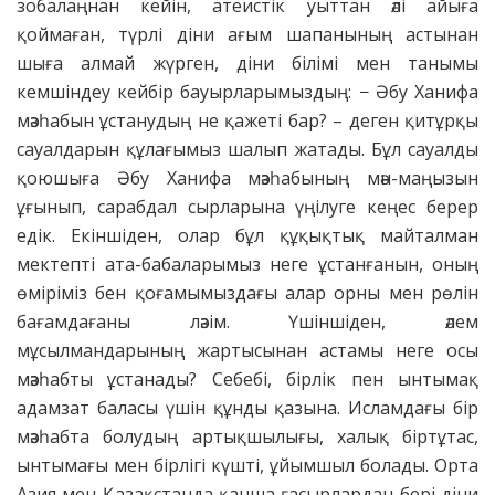
зобалаңнан кейін, атеистік уыттан әлі айыға
қоймаған, түрлі діни ағым шапанының астынан
шыға алмай жүрген, діни білімі мен танымы
кемшіндеу кейбір бауырларымыздың: − Әбу Ханифа
мәзһабын ұстанудың не қажеті бар? – деген қитұрқы
сауалдарын құлағымыз шалып жатады. Бұл сауалды
қоюшыға Әбу Ханифа мәзһабының мән-маңызын
ұғынып, сарабдал сырларына үңілуге кеңес берер
едік. Екіншіден, олар бұл құқықтық майталман
мектепті ата-бабаларымыз неге ұстанғанын, оның
өміріміз бен қоғамымыздағы алар орны мен рөлін
бағамдағаны ләзім. Үшіншіден, әлем
мұсылмандарының жартысынан астамы неге осы
мәзһабты ұстанады? Себебі, бірлік пен ынтымақ
адамзат баласы үшін құнды қазына. Исламдағы бір
мәзһабта болудың артықшылығы, халық біртұтас,
ынтымағы мен бірлігі күшті, ұйымшыл болады. Орта
Азия мен Қазақстанда қанша ғасырлардан бері діни