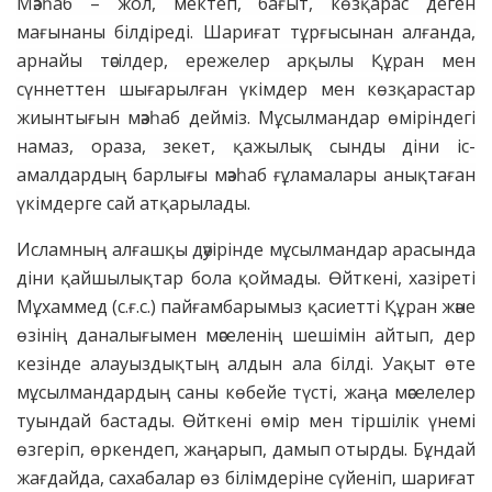
Мәзһаб – жол, мектеп, бағыт, көзқарас деген
мағынаны білдіреді. Шариғат тұрғысынан алғанда,
арнайы тәсілдер, ережелер арқылы Құран мен
сүннеттен шығарылған үкімдер мен көзқарастар
жиынтығын мәзһаб дейміз. Мұсылмандар өміріндегі
намаз, ораза, зекет, қажылық сынды діни іс-
амалдардың барлығы мәзһаб ғұламалары анықтаған
үкімдерге сай атқарылады.
Исламның алғашқы дәуірінде мұсылмандар арасында
діни қайшылықтар бола қоймады. Өйткені, хазіреті
Мұхаммед (с.ғ.с.) пайғамбарымыз қасиетті Құран және
өзінің даналығымен мәселенің шешімін айтып, дер
кезінде алауыздықтың алдын ала білді. Уақыт өте
мұсылмандардың саны көбейе түсті, жаңа мәселелер
туындай бастады. Өйткені өмір мен тіршілік үнемі
өзгеріп, өркендеп, жаңарып, дамып отырды. Бұндай
жағдайда, сахабалар өз білімдеріне сүйеніп, шариғат