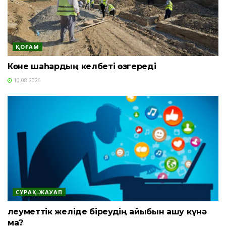
ҚОҒАМ
Көне шаһардың келбеті өзгереді
10.08.2026
СҰРАҚ-ЖАУАП
Әлеуметтік желіде біреудің айыбын ашу күнә
ма?