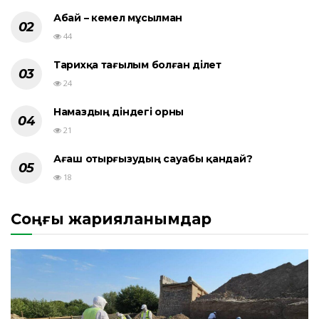
Абай – кемел мұсылман
44
Тарихқа тағылым болған әділет
24
Намаздың діндегі орны
21
Ағаш отырғызудың сауабы қандай?
18
Соңғы жарияланымдар