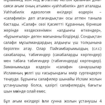
саяси ағым оның атымен «уаһһабилік» деп аталады.
Уаһһабилік идеология өкілдері өздерін –
«салафиміз» деп атағандықтан осы атпен таныла
бастады. «Салаф» сөзі Қасиетті Құранның бірнеше
жерінде кездескенімен «алдынғы өткендер»,
«бұрынғылар» деген мағынаны білдіреді. Сондықтан
салафи мұсылмандардың алдыңғы үш толқынына
берілген атау. Олар Пайғамбарымыздың (с.ғ.с.)
сахабалары, табиғиндер (сахабаларды көргендер)
мен табаға табиғиндер (табиғиндерді көргендер).
Заманымызда өздерін «салафи» санаушылар
Исламның әуелгі үш ғасырындағы өмір сүргендерге
теңеуде. Бұрынғы салафилер шынайы Ислам жолын
ұстанушылар болса, қазіргі салафилердің бағыты
шын мәнінде олай емес.
Бұл ағым өкілдері әһли сунна жолын ұстанушы 4