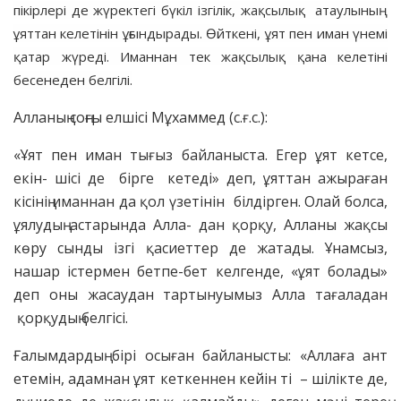
пікірлері де жүректегі бүкіл ізгілік, жақсылық атаулының
ұяттан келетінін ұғындырады. Өйткені, ұят пен иман үнемі
қатар жүреді. Иманнан тек жақсылық қана келетіні
бесенеден белгілі.
Алланың соңғы елшісі Мұхаммед (с.ғ.с.):
«Ұят пен иман тығыз байланыста. Егер ұят кетсе,
екін- шісі де бірге кетеді» деп, ұяттан ажыраған
кісінің иманнан да қол үзетінін білдірген. Олай болса,
ұялудың астарында Алла- дан қорқу, Алланы жақсы
көру сынды ізгі қасиеттер де жатады. Ұнамсыз,
нашар істермен бетпе-бет келгенде, «ұят болады»
деп оны жасаудан тартынуымыз Алла тағаладан
қорқудың белгісі.
Ғалымдардың бірі осыған байланысты: «Аллаға ант
етемін, адамнан ұят кеткеннен кейін ті – шілікте де,