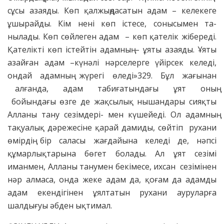
сұсы азаяды. Көп қалжыңдасатын адам – келекеге
ұшырайды. Кім нені көп істесе, сонысымен та-
нылады. Көп сөйлеген адам – көп қателік жібереді.
Қателікті көп істейтін адамның – ұяты азаяды. Ұяты
азайған адам –күнәлі нәрселерге үйірсек келеді,
ондай адамның жүрегі өледі»329. Бұл жағынан
алғанда, адам табиғатындағы ұят оның
бойындағы өзге де жақсылық нышандары сияқты
Алланы тану сезімдері- мен күшейеді. Ол адамның
тақуалық дәрежесіне қарай дамиды, сөйтіп рухани
өмірдің бір саласы жағдайына келеді де, нәпсі
құмарлықтарына бөгет болады. Ал ұят сезімі
иманмен, Алланы танумен бекімесе, ихсан сезімінен
нәр алмаса, онда жеке адам да, қоғам да адамды
адам екендігінен ұялтатын рухани ауруларға
шалдығуы әбден ықтимал.