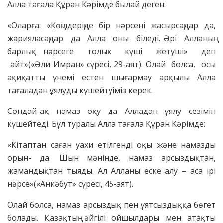
Алла тағала Құран Кәрімде былай деген:
«Оларға: «Көңілдеріңде бір нәрсені жасырсаңдар да,
жарияласаңдар да Алла оны біледі. Әрі Алланың
барлық нәрсеге толық күші жетуші» деп
айт»(«Әли Имран» сүресі, 29-аят). Олай болса, осы
ақиқатты үнемі естен шығармау арқылы Алла
тағаладан ұялуды күшейтуіміз керек.
Сондай-ақ намаз оқу да Алладан ұялу сезімін
күшейтеді. Бұл туралы Алла тағала Құран Кәрімде:
«Кітаптан саған уахи етілгенді оқы және намазды
орын- да. Шын мәнінде, намаз арсыздықтан,
жамандықтан тыяды. Ал Алланы еске алу – аса ірі
нәрсе»(«Анкәбут» сүресі, 45-аят).
Олай болса, намаз арсыздық пен ұятсыздыққа бөгет
болады. Қазақтың әйгілі ойшылдары мен атақты