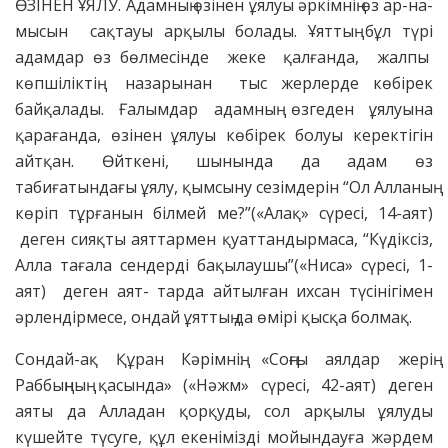
ӨЗІНЕН ҰЯЛУ. Адамның өзінен ұялуы әркімнің өз ар-на-
мысын сақтауы арқылы болады. Ұяттың бұл түрі
адамдар өз бөлмесінде жеке қалғанда, жалпы
көпшіліктің назарынан тыс жерлерде көбірек
байқалады. Ғалымдар адамның өзгеден ұялуына
қарағанда, өзінен ұялуы көбірек болуы керектігін
айтқан. Өйткені, шынында да адам өз
табиғатындағы ұялу, қымсыну сезімдерін “Ол Алланың
көріп тұрғанын білмей ме?”(«Алақ» сүресі, 14-аят)
деген сияқты аяттармен қуаттандырмаса, “Күдіксіз,
Алла тағала сендерді бақылаушы”(«Ниса» сүресі, 1-
аят) деген аят- тарда айтылған ихсан түсінігімен
әрлендірмесе, ондай ұяттың да өмірі қысқа болмақ.
Сондай-ақ Құран Кәрімнің: «Соңғы аялдар жерің
Раббыңның қасында» («Нәжм» сүресі, 42-аят) деген
аяты да Алладан қорқуды, сол арқылы ұялуды
күшейте түсуге, құл екенімізді мойындауға жәрдем