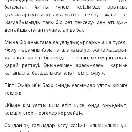
бағалаған. Ұятты «үнемі көңілімізде орынсыз
қылықтарымыздың ауырлығын сезіну және өз
жағдайымызды тағы бір рет тексеру- ден өткізу»,–
деп айшықтаған ғұламалар да бар.
Мына бір анықтама да ұялудың сырларын аша түседі:
«Ұялу – адамның Алла тағаланың жария және жасырын
жасалған әр істі білетіндігін сезініп, өз өмірін соған
қарай реттеуі, Оның өзімен арасындағы қарым-
қатынасты басшылыққа алып өмір сүруі».
Тіпті Омар ибн Бахр сынды ғалымдар ұятты киімге
теңеген:
«Кімде кім ұятты киім етіп кисе, онда оның айып,
кемшіліктерін өзгелер көрмейді».
Сондай-ақ ғалымдар ұялу сезімін үлкен-үлкен үш