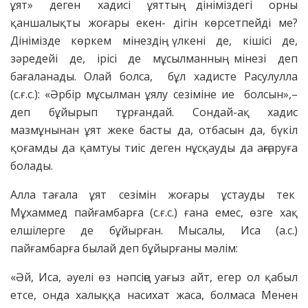
ұят» деген хадисі ұяттың дініміздегі орны
қаншалықты жоғары екен- дігін көрсетпейді ме?
Дінімізде көркем мінездің үлкені де, кішісі де,
зәредейі де, ірісі де мұсылманның мінезі деп
бағаланады. Олай болса, бұл хадисте Расулулла
(с.ғ.с.): «Әрбір мұсылман ұялу сезіміне ие болсын»,–
деп бұйырып тұрғандай. Сондай-ақ хадис
мазмұнынан ұят жеке басты да, отбасын да, бүкіл
қоғамды да қамтуы тиіс деген нұсқауды да аңғаруға
болады.
Алла тағала ұят сезімін жоғары ұстауды тек
Мұхаммед пайғамбарға (с.ғ.с.) ғана емес, өзге хақ
елшілерге де бұйырған. Мысалы, Иса (а.с.)
пайғамбарға былай деп бұйырғаны мәлім:
«Әй, Иса, әуелі өз нәпсіңе уағыз айт, егер ол қабыл
етсе, онда халыққа насихат жаса, болмаса Менен