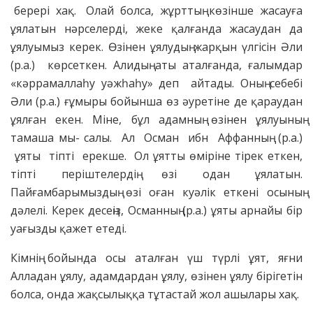
берері хақ. Олай болса, жұрттың көзінше жасауға
ұялатын нәрселерді, жеке қалғанда жасаудан да
ұялуымыз керек. Өзінен ұялудың жарқын үлгісін Әли
(р.а.) көрсеткен. Алидың аты аталғанда, ғалымдар
«кәррамаллаһу уәжһаһу» деп айтады. Оның себебі
Әли (р.а.) ғұмыры бойынша өз әуретіне де қараудан
ұялған екен. Міне, бұл адамның өзінен ұялуының
тамаша мы- салы. Ал Осман ибн Аффанның (р.а.)
ұяты тіпті ерекше. Ол ұятты өміріне тірек еткен,
тіпті періштелердің өзі одан ұялатын.
Пайғамбарымыздың өзі оған куәлік еткені осының
дәлелі. Керек десеңіз, Османның (р.а.) ұяты арнайы бір
уағызды қажет етеді.
Кімнің бойында осы аталған үш түрлі ұят, яғни
Алладан ұялу, адамдардан ұялу, өзінен ұялу бірігетін
болса, онда жақсылыққа тұтастай жол ашылары хақ.