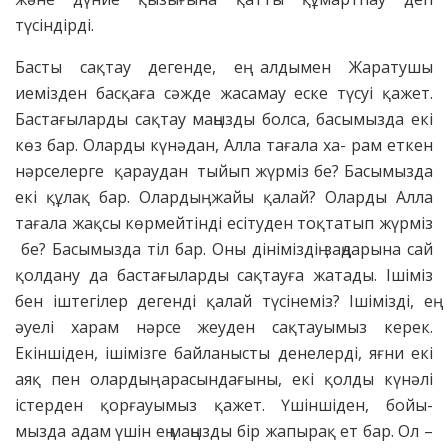
түсіндірді.
Басты сақтау дегенде, ең алдымен Жаратушы
иемізден басқаға сәжде жасамау еске түсуі қажет.
Бастағыларды сақтау маңызды болса, басымызда екі
көз бар. Оларды күнәдан, Алла тағала ха- рам еткен
нәрселерге қараудан тыйып жүрміз бе? Басымызда
екі құлақ бар. Олардың жайы қалай? Оларды Алла
тағала жақсы көрмейтінді есітуден тоқтатып жүрміз
бе? Басымызда тіл бар. Оны дініміздің заңдарына сай
қолдану да бастағыларды сақтауға жатады. Ішіміз
бен іштегілер дегенді қалай түсінеміз? Ішімізді, ең
әуелі харам нәрсе жеуден сақтауымыз керек.
Екіншіден, ішімізге байланысты денелерді, яғни екі
аяқ пен олардың арасындағыны, екі қолды күнәлі
істерден қорғауымыз қажет. Үшіншіден, бойы-
мызда адам үшін ең маңызды бір жапырақ ет бар. Ол –