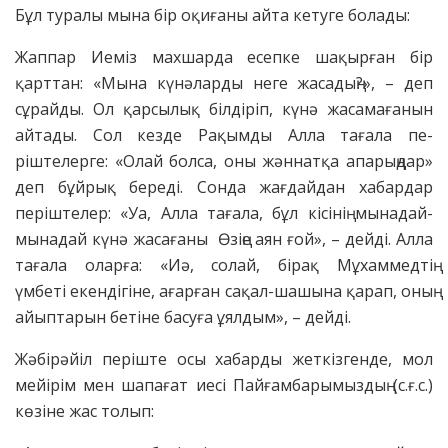
Бұл туралы мына бір оқиғаны айта кетуге болады:
Жаппар Иеміз махшарда есепке шақырған бір
қарттан: «Мына күнәларды неге жасадың?», – деп
сұрайды. Ол қарсылық білдіріп, күнә жасамағанын
айтады. Сол кезде Рақымды Алла тағала пе-
ріштелерге: «Олай болса, оны жәннатқа апарыңдар»
деп бұйрық береді. Сонда жағдайдан хабардар
періштелер: «Уа, Алла тағала, бұл кісінің мынадай-
мынадай күнә жасағаны Өзіңе аян ғой», – дейді. Алла
тағала оларға: «Иә, солай, бірақ Мұхаммедтің
үмбеті екендігіне, ағарған сақал-шашына қарап, оның
айыптарын бетіне басуға ұялдым», – дейді.
Жәбірәйіл періште осы хабарды жеткізгенде, мол
мейірім мен шапағат иесі Пайғамбарымыздың (с.ғ.с.)
көзіне жас толып: