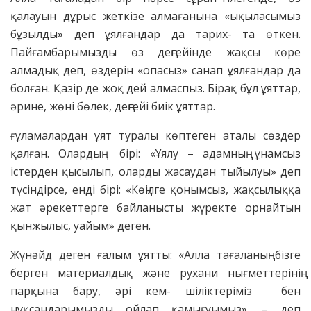
қалауын дұрыс жеткізе алмағанына «ықыласымыз
бұзылды» деп ұялғандар да тарих- та өткен.
Пайғамбарымызды өз деңгейінде жақсы көре
алмадық деп, өздерін «опасыз» санап ұялғандар да
болған. Қазір де жоқ дей алмаспыз. Бірақ бұл ұяттар,
әрине, жөні бөлек, деңгейі биік ұяттар.
ғұламалардан ұят туралы көптеген аталы сөздер
қалған. Олардың бірі: «Ұялу – адамның ұнамсыз
істерден қысылып, оларды жасаудан тыйылуы» деп
түсіндірсе, енді бірі: «Көңілге қонымсыз, жақсылыққа
жат әрекеттерге байланысты жүректе орнайтын
қынжылыс, уайым» деген.
Жүнәйд деген ғалым ұятты: «Алла тағаланың бізге
берген материалдық және рухани нығметтерінің
парқына бару, әрі кем- шіліктеріміз бен
нұқсандарымызды ойлап қамығуымыз», – деп