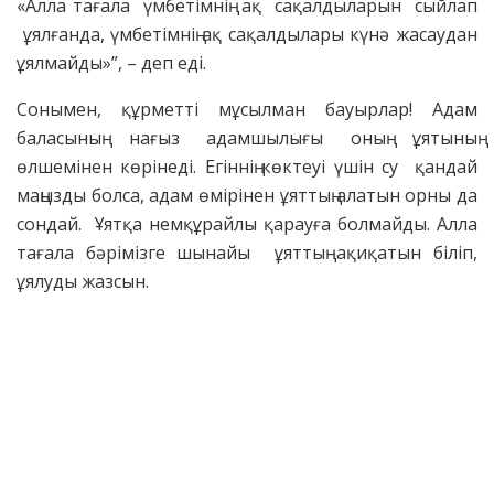
«Алла тағала үмбетімнің ақ сақалдыларын сыйлап
ұялғанда, үмбетімнің ақ сақалдылары күнә жасаудан
ұялмайды»”, – деп еді.
Сонымен, құрметті мұсылман бауырлар! Адам
баласының нағыз адамшылығы оның ұятының
өлшемінен көрінеді. Егіннің көктеуі үшін су қандай
маңызды болса, адам өмірінен ұяттың алатын орны да
сондай. Ұятқа немқұрайлы қарауға болмайды. Алла
тағала бәрімізге шынайы ұяттың ақиқатын біліп,
ұялуды жазсын.