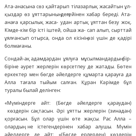
Ата-анасына сөз қайтарып тілазарлық жасайтын ұл-
қыздар өз ұяттарының деңгейінен хабар береді. Ата-
анаға қарсылық жаса- удан артық ұяттан безу жоқ.
Кімде-кім бір істі іштей, ойша жа- сап алып, сырттай
ұялғансып отырса, онда ол кісінің өзі үшін де қадірі
болмағаны.
Сондай-ақ адамдардан ұялуға мұсылмандардың бір-
біріне әурет жерлерін көрсетпеу де жатады. Бөтен
еркектер мен бөгде әйелдерге құмарта қарауға да
Алла тағала тыйым салған. Құран Кәрімде бұл
туралы былай делінген:
«Мүміндерге айт: (Бөгде әйелдерге қараудан)
көздерін сақтасын. Әрі ұятты жерлерін (зинадан)
қорғасын. Бұл олар үшін өте жақсы. Рас Алла –
олардың не істегендерінен хабар алушы. Мүмін
әйелдерге де айт: «(Бөгде ерлерден) көздерін