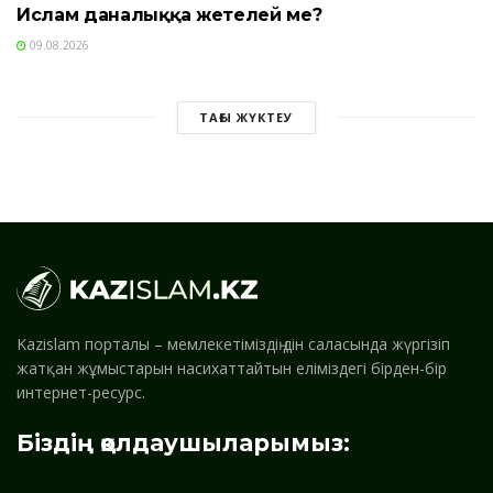
Ислам даналыққа жетелей ме?
09.08.2026
ТАҒЫ ЖҮКТЕУ
Kazislam порталы – мемлекетіміздің дін саласында жүргізіп
жатқан жұмыстарын насихаттайтын еліміздегі бірден-бір
интернет-ресурс.
Біздің қолдаушыларымыз: