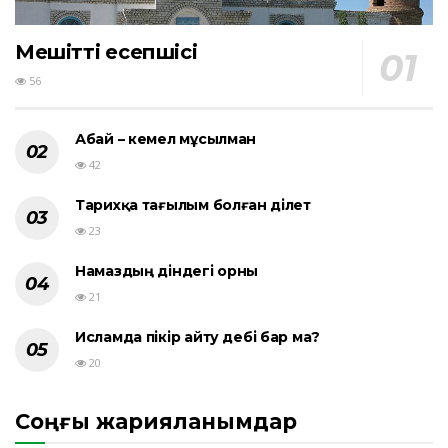
Мешіттің есепшісі
56
Абай – кемел мұсылман
42
Тарихқа тағылым болған әділет
23
Намаздың діндегі орны
21
Исламда пікір айту әдебі бар ма?
20
Соңғы жарияланымдар