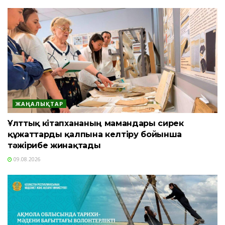
ЖАҢАЛЫҚТАР
Ұлттық кітапхананың мамандары сирек
құжаттарды қалпына келтіру бойынша
тәжірибе жинақтады
09.08.2026