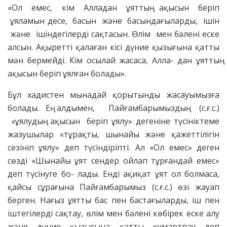
«Ол емес, кім Алладан ұяттың ақысын беріп
ұяламын десе, басын және басындағыларды, ішін
және ішіндегілерді сақтасын. Өлім мен бәлені еске
алсын. Ақыретті қалаған кісі дүние қызығына қатты
мән бермейді. Кім осылай жасаса, Алла- дан ұяттың
ақысын беріп ұялған болады».
Бұл хадистен мынадай қорытынды жасауымызға
болады. Ең алдымен, Пайғамбарымыздың (с.ғ.с.)
«ұялудың ақысын беріп ұялу» дегеніне түсініктеме
жазушылар «тұрақты, шынайы және қажеттілігін
сезініп ұялу» деп түсіндіріпті. Ал «Ол емес» деген
сөзді «Шынайы ұят сендер ойлап тұрғандай емес»
деп түсінуге бо- лады. Енді ақиқат ұят ол болмаса,
қайсы сұрағына Пайғамбарымыз (с.ғ.с.) өзі жауап
берген. Нағыз ұятты бас пен бастағыларды, іш пен
іштегілерді сақтау, өлім мен бәлені көбірек еске алу
және дүние қызығына қатты құмартпау деп