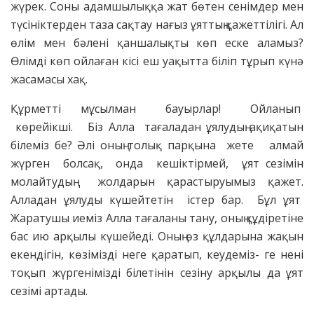
жүрек. Соны адамшылыққа жат бөтен сенімдер мен
түсініктерден таза сақтау нағыз ұяттың қажеттілігі. Ал
өлім мен бәлені қаншалықты көп еске аламыз?
Өлімді көп ойлаған кісі еш уақытта біліп тұрып күнә
жасамасы хақ.
Құрметті мұсылман бауырлар! Ойланып
көрейікші. Біз Алла тағаладан ұялудың ақиқатын
білеміз бе? Әлі оның толық парқына жете алмай
жүрген болсақ, онда кешіктірмей, ұят сезімін
молайтудың жолдарын қарастыруымыз қажет.
Алладан ұялуды күшейтетін істер бар. Бұл ұят
Жаратушы иеміз Алла тағаланы тану, оның құдіретіне
бас ию арқылы күшейеді. Оның өз құлдарына жақын
екендігін, көзімізді неге қаратып, кеудеміз- ге нені
тоқып жүргенімізді білетінін сезіну арқылы да ұят
сезімі артады.