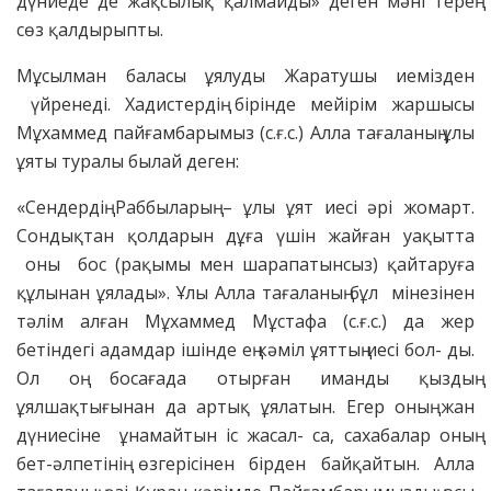
дүниеде де жақсылық қалмайды» деген мәні терең
сөз қалдырыпты.
Мұсылман баласы ұялуды Жаратушы иемізден
үйренеді. Хадистердің бірінде мейірім жаршысы
Мұхаммед пайғамбарымыз (с.ғ.с.) Алла тағаланың ұлы
ұяты туралы былай деген:
«Сендердің Раббыларың – ұлы ұят иесі әрі жомарт.
Сондықтан қолдарын дұға үшін жайған уақытта
оны бос (рақымы мен шарапатынсыз) қайтаруға
құлынан ұялады». Ұлы Алла тағаланың бұл мінезінен
тәлім алған Мұхаммед Мұстафа (с.ғ.с.) да жер
бетіндегі адамдар ішінде ең кәміл ұяттың иесі бол- ды.
Ол оң босағада отырған иманды қыздың
ұялшақтығынан да артық ұялатын. Егер оның жан
дүниесіне ұнамайтын іс жасал- са, сахабалар оның
бет-әлпетінің өзгерісінен бірден байқайтын. Алла