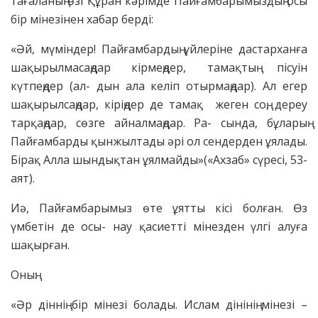
тағаланың өзі Құран кәрімде Пайғамбарымыздың осы
бір мінезінен хабар берді:
«Әй, мүміндер! Пайғамбардың үйлеріне дастарханға
шақырылмасаңдар кірмеңдер, тамақтың пісуін
күтпеңдер (ал- дын ала келіп отырмаңдар). Ал егер
шақырылсаңдар, кіріңдер де тамақ жеген соң, дереу
тарқаңдар, сөзге айналмаңдар. Ра- сында, бұларың
Пайғамбарды қынжылтады әрі ол сендерден ұялады.
Бірақ Алла шындықтан ұялмайды»(«Ахзаб» сүресі, 53-
аят).
Иә, Пайғамбарымыз өте ұятты кісі болған. Өз
үмбетін де осы- нау қасиетті мінезден үлгі алуға
шақырған.
Оның:
«Әр діннің бір мінезі болады. Ислам дінінің мінезі –