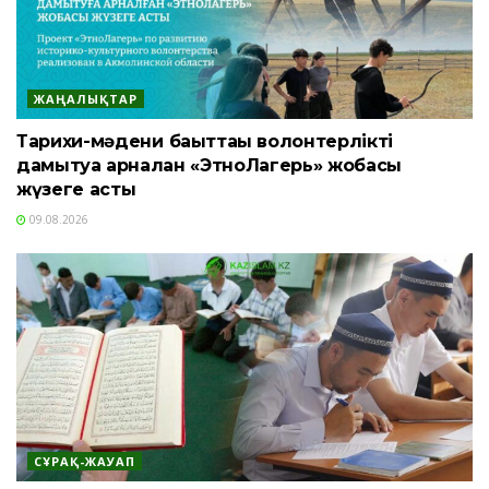
ЖАҢАЛЫҚТАР
Тарихи-мәдени бағыттағы волонтерлікті
дамытуға арналған «ЭтноЛагерь» жобасы
жүзеге асты
09.08.2026
СҰРАҚ-ЖАУАП