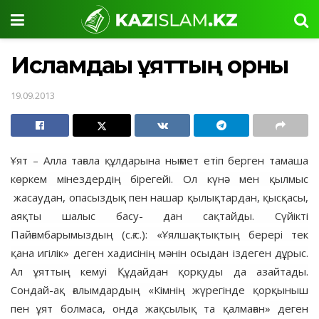
Исламдағы ұяттың орны
19.09.2013
Ұят – Алла тағала құлдарына нығмет етіп берген тамаша
көркем мінездердің бірегейі. Ол күнә мен қылмыс
жасаудан, опасыздық пен нашар қылықтардан, қысқасы,
аяқты шалыс басу- дан сақтайды. Сүйікті
Пайғамбарымыздың (с.ғ.с.): «Ұялшақтықтың берері тек
қана игілік» деген хадисінің мәнін осыдан іздеген дұрыс.
Ал ұяттың кемуі Құдайдан қорқуды да азайтады.
Сондай-ақ ғалымдардың «Кімнің жүрегінде қорқыныш
пен ұят болмаса, онда жақсылық та қалмаған» деген