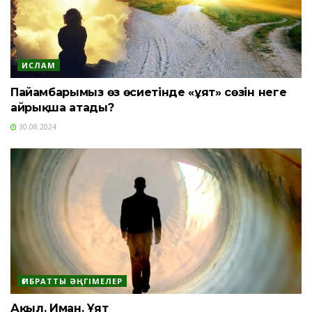
ИСЛАМ
Пайғамбарымыз өз өсиетінде «ұят» сөзін неге
айрықша атады?
30.08.2024
ҒИБРАТТЫ ӘҢГІМЕЛЕР
Ақыл. Иман. Ұят