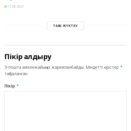
11.08.2023
ТАҒЫ ЖҮКТЕУ
Пікір қалдыру
Э-пошта мекенжайыңыз жарияланбайды.
Міндетті өрістер
*
таңбаланған
Пікір
*