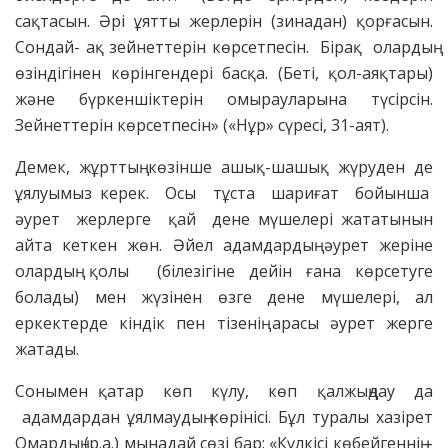
сақтасын. Әрі ұятты жерлерін (зинадан) қорғасын.
Сондай- ақ зейнеттерін көрсетпесін. Бірақ олардың
өзіндігінен көрінгендері басқа. (Беті, қол-аяқтары)
және бүркеншіктерін омырауларына түсірсін.
Зейнеттерін көрсетпесін» («Нұр» сүресі, 31-аят).
Демек, жұрттың көзінше ашық-шашық жүруден де
ұялуымыз керек. Осы тұста шариғат бойынша
әурет жерлерге қай дене мүшелері жататынын
айта кеткен жөн. Әйел адамдардың әурет жеріне
олардың қолы (білезігіне дейін ғана көрсетуге
болады) мен жүзінен өзге дене мүшелері, ал
еркектерде кіндік пен тізенің арасы әурет жерге
жатады.
Сонымен қатар көп күлу, көп қалжыңдау да
адамдардан ұялмаудың көрінісі. Бұл туралы хазірет
Омардың (р.а.) мынадай сөзі бар: «Күлкісі көбейгеннің –