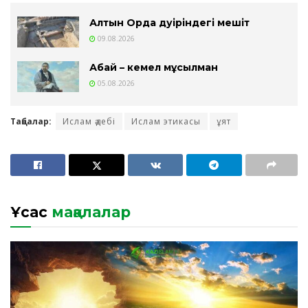
Алтын Орда дәуіріндегі мешіт
09.08.2026
Абай – кемел мұсылман
05.08.2026
Таңбалар:
Ислам әдебі
Ислам этикасы
ұят
Ұқсас
мақалалар