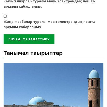
Кейінгі пікірлер туралы маған электрондық пошта
арқылы хабарлаңыз.
Жаңа жазбалар туралы маған электрондық пошта
арқылы хабарлаңыз.
Танымал тақырыптар