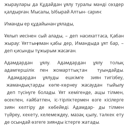
жыраулары да Құдайдан ұялу туралы мәнді сөздер
қалдырған. Мысалы, Ыбырай Алтын- сарин:
Иманды ер құдайынан ұялады,
Ұялып иесінен сый алады, – деп насихаттаса, Қабан
жырау: Ұяттың иман қабы дер, Имандыда ұят бар, –
деп қисынды тұжырым жасаған.
Адамдардан ұялу. Адамдардан ұялу толық
адамгершілік пен жомарттықтан туындайды.
Адамдардан ұялуды ешкімге зиян тигізбеу,
жамандықтарды көпе-көрнеу жасаудан тыйылу
деп түсінуге болады. Ұят кемігенде, ащы тілмен,
өсекпен, ғайбатпен, іс-тірліктермен өзге кісілерге
зиян келтіру де көбейеді. Адамдар- ды тілмен
түйреу, кекету, келемеждеу, мазақ қылу, тәлкек ету
де осындай өзгеге зиянды істерге жатады.