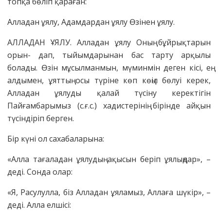
топқа бөліп қараған:
Алладан ұялу, Адамдардан ұялу Өзінен ұялу.
АЛЛАДАН ҰЯЛУ. Алладан ұялу Оның бұйрықтарын
орын- дап, тыйымдарынан бас тарту арқылы
болады. Өзін мұсылманмын, мүминмін деген кісі, ең
алдымен, ұяттың осы түріне көп көңіл бөлуі керек,
Алладан ұялуды қалай түсіну керектігін
Пайғамбарымыз (с.ғ.с.) хадистерінің бірінде айқын
түсіндіріп берген.
Бір күні ол сахабаларына:
«Алла тағаладан ұялудың ақысын беріп ұялыңдар», –
деді. Сонда олар:
«Я, Расулулла, біз Алладан ұяламыз, Аллаға шүкір», –
деді. Алла елшісі: