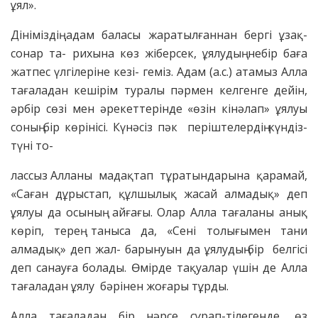
ұял».
Дініміздің адам баласы жаратылғаннан бергі ұзақ-
сонар та- рихына көз жіберсек, ұялудың небір баға
жатпес үлгілеріне кезі- геміз. Адам (а.с.) атамыз Алла
тағаладан кешірім туралы пәрмен келгенге дейін,
әрбір сөзі мен әрекеттерінде «өзін кінәлап» ұялуы
соның бір көрінісі. Күнәсіз пәк періштелердің күндіз-
түні то-
лассыз Алланы мадақтап тұратындарына қарамай,
«Саған дұрыстап, құлшылық жасай алмадық» деп
ұялуы да осының айғағы. Олар Алла тағаланы анық
көріп, терең таныса да, «Сені толығымен тани
алмадық» деп жал- барынуын да ұялудың бір белгісі
деп санауға болады. Өмірде тақуалар үшін де Алла
тағаладан ұялу бәрінен жоғары тұрды.
Алла тағаладан бір нәрсе сұрап-тілегенде, өз