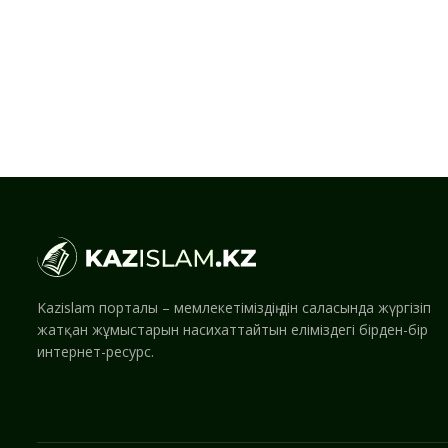
Kazislam порталы – мемлекетіміздің дін саласында жүргізіп
жатқан жұмыстарын насихаттайтын еліміздегі бірден-бір
интернет-ресурс.