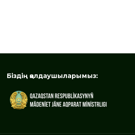
Біздің қолдаушыларымыз: