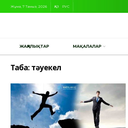
Жұма, 7 Тамыз, 2026
ҚАЗ
РУС
ЖАҢАЛЫҚТАР
МАҚАЛАЛАР
Таңба:
тәуекел