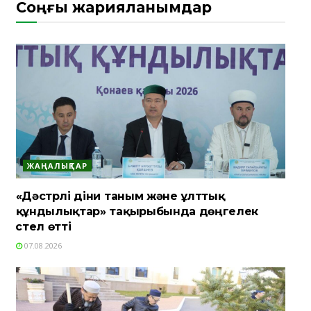
Соңғы жарияланымдар
ЖАҢАЛЫҚТАР
«Дәстүрлі діни таным және ұлттық
құндылықтар» тақырыбында дөңгелек
үстел өтті
07.08.2026