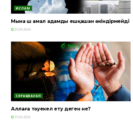
ИСЛАМ
Мына үш амал адамды ешқашан өкіндірмейді
25.09.2024
СҰРАҚ-ЖАУАП
Аллаға тәуекел ету деген не?
15.02.2022