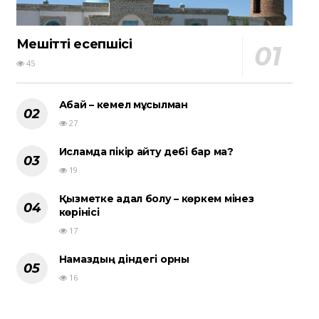
Мешіттің есепшісі
45
Абай – кемел мұсылман
27
Исламда пікір айту әдебі бар ма?
19
Қызметке адал болу – көркем мінез
көрінісі
17
Намаздың діндегі орны
16