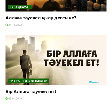
СҰРАҚ-ЖАУАП
Аллаға тәуекел қылу деген не?
24.11.2022
ҒИБРАТТЫ ӘҢГІМЕЛЕР
Бір Аллаға тәуекел ет!
09.04.2019