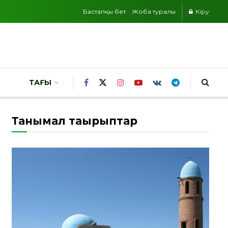
Бастапқы бет
Жоба туралы
Кіру
ТАҒЫ
Танымал тақырыптар