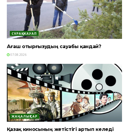
СҰРАҚ-ЖАУАП
Ағаш отырғызудың сауабы қандай?
07.08.2026
ЖАҢАЛЫҚТАР
Қазақ киносының жетістігі артып келеді