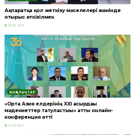
Ақпаратқа қол жеткізу мәселелері жөнінде
отырыс өткізілмек
26.05.2021
ЖАҢАЛЫҚТАР
«Орта Азия елдерінің XXI ғасырдағы
мәдениеттер татуластығы» атты онлайн-
конференция өтті
21.05.2021