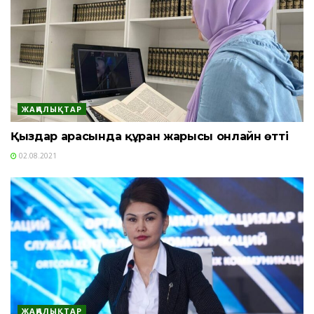
ЖАҢАЛЫҚТАР
Қыздар арасында құран жарысы онлайн өтті
02.08.2021
ЖАҢАЛЫҚТАР