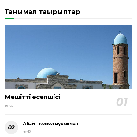
Танымал тақырыптар
Мешіттің есепшісі
56
Абай – кемел мұсылман
43