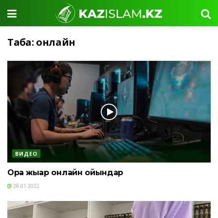
Таңба:
онлайн
ВИДЕО
Орға жығар онлайн ойындар
28.01.2022