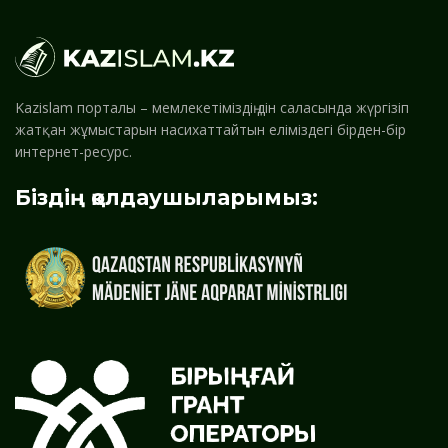
Kazislam порталы – мемлекетіміздің дін саласында жүргізіп
жатқан жұмыстарын насихаттайтын еліміздегі бірден-бір
интернет-ресурс.
Біздің қолдаушыларымыз: