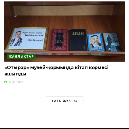
ЖАҢАЛЫҚТАР
«Отырар» музей-қорығында кітап көрмесі
ашылды
10.08.2026
ТАҒЫ ЖҮКТЕУ