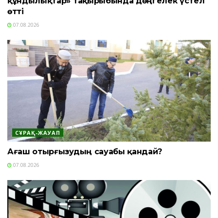
құндылықтар» тақырыбында дөңгелек үстел
өтті
07.08.2026
СҰРАҚ-ЖАУАП
Ағаш отырғызудың сауабы қандай?
07.08.2026