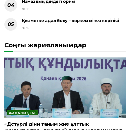
Намаздың діндегі орны
18
Қызметке адал болу – көркем мінез көрінісі
18
Соңғы жарияланымдар
ЖАҢАЛЫҚТАР
«Дәстүрлі діни таным және ұлттық