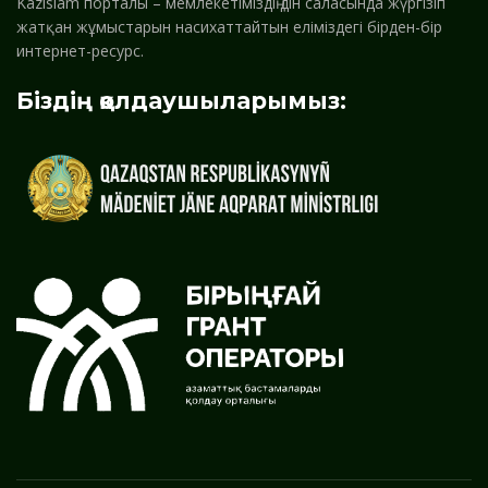
Kazislam порталы – мемлекетіміздің дін саласында жүргізіп
жатқан жұмыстарын насихаттайтын еліміздегі бірден-бір
интернет-ресурс.
Біздің қолдаушыларымыз: