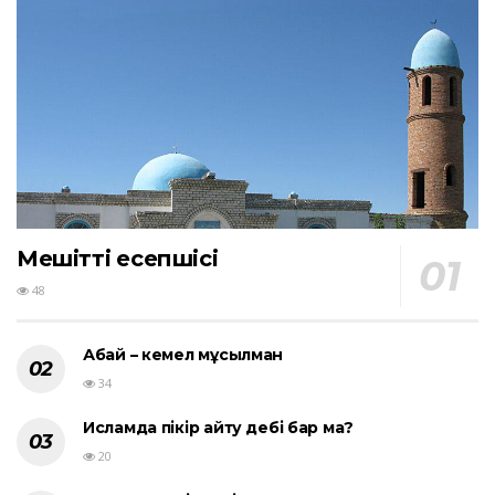
Мешіттің есепшісі
48
Абай – кемел мұсылман
34
Исламда пікір айту әдебі бар ма?
20