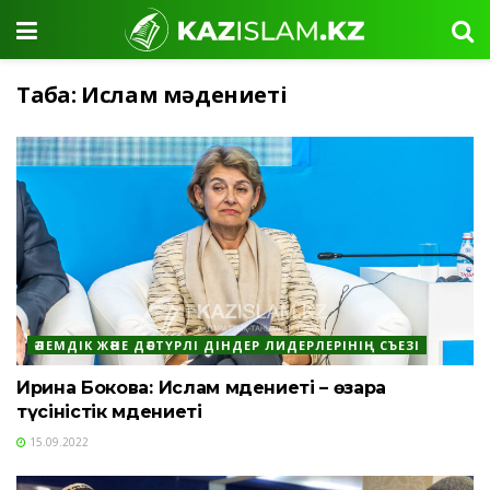
Таңба:
Ислам мәдениеті
ӘЛЕМДІК ЖӘНЕ ДӘСТҮРЛІ ДІНДЕР ЛИДЕРЛЕРІНІҢ СЪЕЗІ
Ирина Бокова: Ислам мәдениеті – өзара
түсіністік мәдениеті
15.09.2022