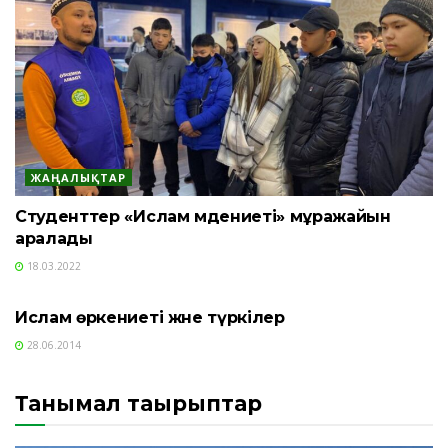
ЖАҢАЛЫҚТАР
Студенттер «Ислам мәдениеті» мұражайын
аралады
18.03.2022
ҚОҒАМ
Ислам өркениеті және түркілер
28.06.2014
Танымал тақырыптар