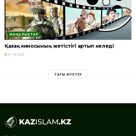
ЖАҢАЛЫҚТАР
Қазақ киносының жетістігі артып келеді
07.08.2026
ТАҒЫ ЖҮКТЕУ