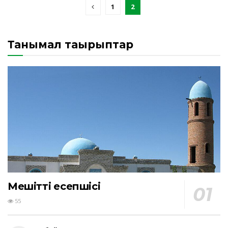
1
2
Танымал тақырыптар
Мешіттің есепшісі
55