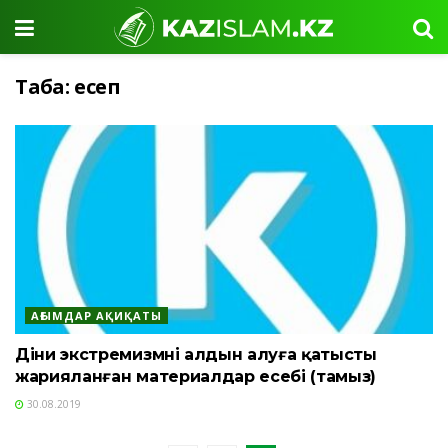
Таңба:
есеп
АҒЫМДАР АҚИҚАТЫ
Діни экстремизмнің алдын алуға қатысты
жарияланған материалдар есебі (тамыз)
30.08.2019