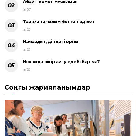
Абай – кемел мұсылман
37
Тарихқа тағылым болған әділет
23
Намаздың діндегі орны
20
Исламда пікір айту әдебі бар ма?
20
Соңғы жарияланымдар