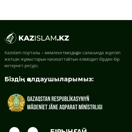
Kazislam порталы – мемлекетіміздің дін саласында жүргізіп
жатқан жұмыстарын насихаттайтын еліміздегі бірден-бір
интернет-ресурс.
Біздің қолдаушыларымыз: