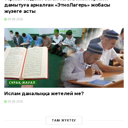
дамытуға арналған «ЭтноЛагерь» жобасы
жүзеге асты
09.08.2026
СҰРАҚ-ЖАУАП
Ислам даналыққа жетелей ме?
09.08.2026
ТАҒЫ ЖҮКТЕУ