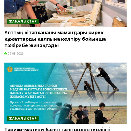
ЖАҢАЛЫҚТАР
Ұлттық кітапхананың мамандары сирек
құжаттарды қалпына келтіру бойынша
тәжірибе жинақтады
09.08.2026
ЖАҢАЛЫҚТАР
Тарихи-мәдени бағыттағы волонтерлікті