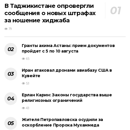
В Таджикистане опровергли
сообщения о новых штрафах
за ношение хиджаба
79
Гранты акима Астаны: прием документов
пройдет с 5 по 10 августа
65
Иран атаковал дронами авиабазу США в
Кувейте
53
Ерлан Карин: Законы государства выше
религиозных ограничений
43
Жителя Петропавловска осудили за
оскорбление Пророка Мухаммеда