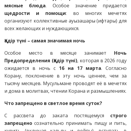
мясные блюда
. Особое значение придается
щедрости и помощи
: во многих мечетях
организуют коллективные ауызашары (ифтары) для
всех желающих и нуждающихся.
Қадір түні – самая значимая ночь
Особое место в месяце занимает
Ночь
Предопределения (Қадір түні)
, которая в 2026 году
ожидается в ночь с
16 на 17 марта
. Согласно
Корану, поклонение в эту ночь ценнее, чем за
тысячу месяцев. Мусульмане проводят её в мечетях
и дома в молитвах, чтении Корана и размышлениях.
Что запрещено в светлое время суток?
С рассвета до заката постящемуся
строго
запрещено
сознательно принимать пищу и пить,
курить (включая кальян и вейпы), вступать в