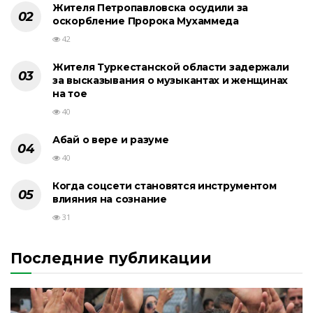
Жителя Петропавловска осудили за
оскорбление Пророка Мухаммеда
42
Жителя Туркестанской области задержали
за высказывания о музыкантах и женщинах
на тое
40
Абай о вере и разуме
40
Когда соцсети становятся инструментом
влияния на сознание
31
Последние публикации