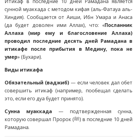
Итикаф в последние 10 дней Рамадана является
сунной муаккада с методом кифая (аль-Фатауа аль-
Хиндия). Сообщается от Аиши, Ибн Умара и Анаса
(да будет доволен ими Аллах), что: «
Посланник
Аллаха (мир ему и благословение Аллаха)
проводил последние десять дней Рамадана в
итикафе после прибытия в Медину, пока не
умер
» (Бухари).
Виды итикафа
Обязательный (ваджиб)
— если человек дал обет
совершить итикаф (например, пообещал сделать
это, если его дуа будет принято).
Сунна муаккада
— подтвержденная сунна,
которую совершал Пророк (ﷺ) в последние 10 дней
Рамадана.