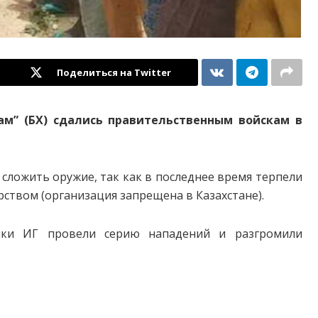
Поделиться на Twitter
ам” (БХ) сдались правительственным войскам в
ложить оружие, так как в последнее время терпели
рством (организация запрещена в Казахстане).
ики ИГ провели серию нападений и разгромили