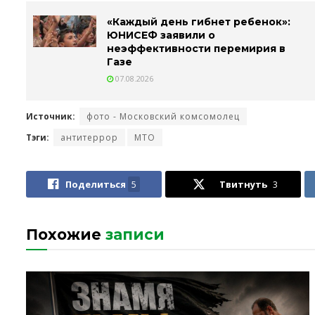
«Каждый день гибнет ребенок»:
ЮНИСЕФ заявили о
неэффективности перемирия в
Газе
07.08.2026
Источник:
фото - Московский комсомолец
Тэги:
антитеррор
МТО
Поделиться
5
Твитнуть
3
Похожие
записи