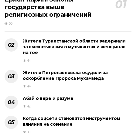
государства выше
религиозных ограничений
55
Жителя Туркестанской области задержали
за высказывания о музыкантах и женщинах
на тое
44
Жителя Петропавловска осудили за
оскорбление Пророка Мухаммеда
44
Абай о вере и разуме
42
Когда соцсети становятся инструментом
влияния на сознание
33