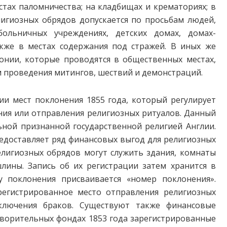
тах паломничества; на кладбищах и крематориях; в
игиозных обрядов допускается по просьбам людей,
больничных учреждениях, детских домах, домах-
акже в местах содержания под стражей. В иных же
онии, которые проводятся в общественных местах,
 проведения митингов, шествий и демонстраций.
ии мест поклонения 1855 года, который регулирует
ния или отправления религиозных ритуалов. Данный
ьной признанной государственной религией Англии.
редоставляет ряд финансовых выгод для религиозных
религиозных обрядов могут служить здания, комнаты
ины. Запись об их регистрации затем хранится в
у поклонения присваивается «номер поклонения».
арегистрированное место отправления религиозных
ключения браков. Существуют также финансовые
творительных фондах 1853 года зарегистрированные