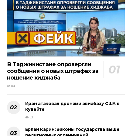
В Таджикистане опровергли
сообщения о новых штрафах за
ношение хиджаба
84
Иран атаковал дронами авиабазу США в
Кувейте
53
Ерлан Карин: Законы государства выше
религиозных ограничений