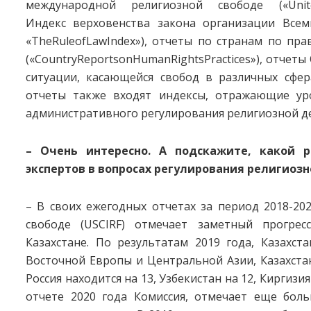
международной религиозной свободе («UnitesSta
Индекс верховенства закона организации Всемир
«TheRuleofLawIndex»), отчеты по странам по пр
(«CountryReportsonHumanRightsPractices»), отчет
ситуации, касающейся свобод в различных сфер
отчеты также входят индексы, отражающие ур
административного регулирования религиозной д
– Очень интересно. А подскажите, какой 
экспертов в вопросах регулирования религиоз
– В своих ежегодных отчетах за период 2018-20
свободе (USCIRF) отмечает заметный прогре
Казахстане. По результатам 2019 года, Казахст
Восточной Европы и Центральной Азии, Казахстан 
Россия находится на 13, Узбекистан на 12, Киргизия
отчете 2020 года Комиссия, отмечает еще бол