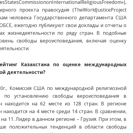
tesCommissiononInternationalReligiousFreedom»),
ного проекта правосудия (TheWorldJusticeProject
авам человека Государственного департамента США
ы ОБСЕ, ежегодно публикуют свои доклады и отчеты о
ах жизнедеятельности по ряду стран. В подобные
овень свободы вероисповедания, включая оценку
еятельности.
рейтинг Казахстана по оценке международных
ной деятельности?
20г., Комиссия США по международной религиозной
сс по установлению свободы вероисповедания в
ан находится на 62 месте из 128 стран. В регионе
находится на 4 месте среди 14 стран. В сравнении,
 на 11. Лидер в данном регионе – Грузия. При этом, в
ьше положительных тенденций в области свободы