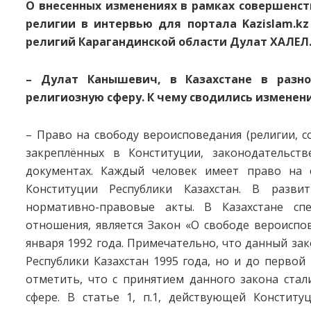
О внесенных изменениях в рамках совершенст
религии в интервью для портала Kazislam.kz
религий Карагандинской области Дулат ХАЛЕЛ
– Дулат Канышевич, в Казахстане в разн
религиозную сферу. К чему сводились изменен
– Право на свободу вероисповедания (религии, с
закреплённых в Конституции, законодательст
документах. Каждый человек имеет право на с
Конституции Республики Казахстан. В разв
нормативно-правовые акты. В Казахстане сп
отношения, является Закон «О свободе вероиспо
января 1992 года. Примечательно, что данный за
Республики Казахстан 1995 года, но и до первой
отметить, что с принятием данного закона ста
сфере. В статье 1, п.1, действующей Конститу