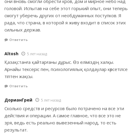
они вновь смогли обрести кров, дом и мирное небо над
головой. Испытав на себе этот горький опыт, они теперь
смогут уберечь других от необдуманных поступков. Я
рада, что страна, в которой я живу входит в список этих
сильных держав.
Ответить
Altosh
5 лет назад
Қазақстанға қайтарғаны дұрыс. Өз еліміздің халқы.
Арнайы тексеріс пен, психологиялық қолдаулар көрсетілсе
тіптен жақсы.
Ответить
ДорианГрей
5 лет назад
Сколько средств и ресурсов было потрачено на все эти
действия и операции. А самое главное, что все это не
зря, ведь есть реально вывезенный народ, то есть
результат.