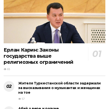
Ерлан Карин: Законы
государства выше
религиозных ограничений
65
Жителя Туркестанской области задержали
за высказывания о музыкантах и женщинах
на тое
57
Абай о вере и разуме