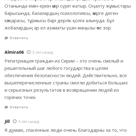
Отанында емін-еркін өмір сүріп жатыр. Оңалту жұмыстары
барысында, балалардың психологиясы, өмірге деген
көзқарасы, тұрмысы бәрі дерлік қолға алынуда. Бұл
жобалардың әр ел азаматы үшін маңызы өте зор.
Ответить
Almira06
5 лет назад
Репатриация граждан из Сирии – это очень смелый и
решительный шаг любого государства в целях
обеспечения безопасности людей. Действительно, все
вышеперечисленные страны смогли добиться больших
и серьезных результатов в возвращении людей из
горячих точек.
Ответить
Jill
5 лет назад
Я думаю, спасённые люди очень благодарны за то, что