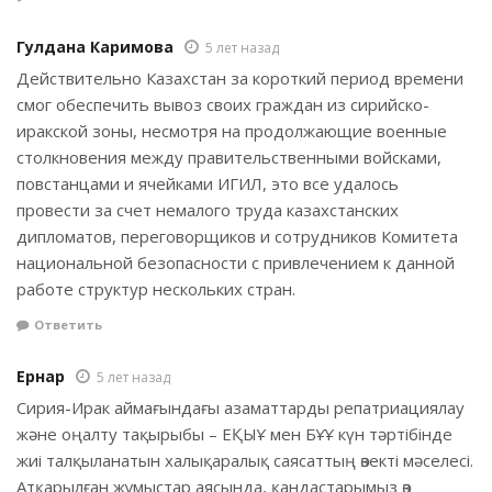
Гулдана Каримова
5 лет назад
Действительно Казахстан за короткий период времени
смог обеспечить вывоз своих граждан из сирийско-
иракской зоны, несмотря на продолжающие военные
столкновения между правительственными войсками,
повстанцами и ячейками ИГИЛ, это все удалось
провести за счет немалого труда казахстанских
дипломатов, переговорщиков и сотрудников Комитета
национальной безопасности с привлечением к данной
работе структур нескольких стран.
Ответить
Ернар
5 лет назад
Сирия-Ирак аймағындағы азаматтарды репатриациялау
және оңалту тақырыбы – ЕҚЫҰ мен БҰҰ күн тәртібінде
жиі талқыланатын халықаралық саясаттың өзекті мәселесі.
Атқарылған жұмыстар аясында, қандастарымыз өз