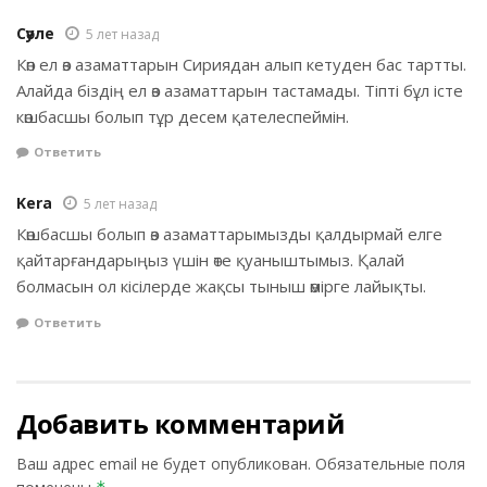
Сәуле
5 лет назад
Көп ел өз азаматтарын Сириядан алып кетуден бас тартты.
Алайда біздің ел өз азаматтарын тастамады. Тіпті бұл істе
көшбасшы болып тұр десем қателеспеймін.
Ответить
Kera
5 лет назад
Көшбасшы болып өз азаматтарымызды қалдырмай елге
қайтарғандарыңыз үшін өте қуаныштымыз. Қалай
болмасын ол кісілерде жақсы тыныш өмірге лайықты.
Ответить
Добавить комментарий
Ваш адрес email не будет опубликован.
Обязательные поля