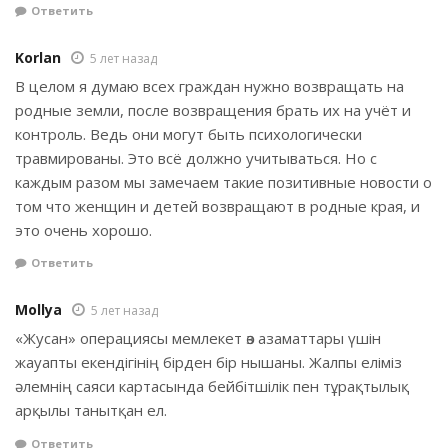
Ответить
Korlan
5 лет назад
В целом я думаю всех граждан нужно возвращать на
родные земли, после возвращения брать их на учёт и
контроль. Ведь они могут быть психологически
травмированы. Это всё должно учитываться. Но с
каждым разом мы замечаем такие позитивные новости о
том что женщин и детей возвращают в родные края, и
это очень хорошо.
Ответить
Mollya
5 лет назад
«Жусан» операциясы мемлекет өз азаматтары үшін
жауапты екендігінің бірден бір нышаны. Жалпы еліміз
әлемнің саяси картасында бейбітшілік пен тұрақтылық
арқылы танытқан ел.
Ответить