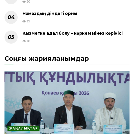
20
Намаздың діндегі орны
19
Қызметке адал болу – көркем мінез көрінісі
18
Соңғы жарияланымдар
ЖАҢАЛЫҚТАР