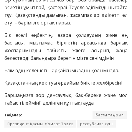
өсиетін ұмытпай, қастерлі Тәуелсіздігімізді нығайта
түсу, Қазақстанды дамыған, жасампаз әрі әділетті ел
ету – бәрімізге ортақ парыз.
Біз еселі еңбектің, өзара қолдаудың және ең
бастысы, мызғымас бірліктің арқасында барлық
жоспарымызды табысты жүзеге асырып, жаңа
белестерді бағындыра беретінімізге сенімдімін.
Еліміздің келешегі – әрқайсымыздың қолымызда.
Қазақстанның көк туы әрдайым биікте желбіресін!
Баршаңызға зор денсаулық, бақ-береке және мол
табыс тілеймін!” делінген құттықтауда.
Таңбалар:
басты тақырып
Президент Қасым-Жомарт Тоқаев
республика күні