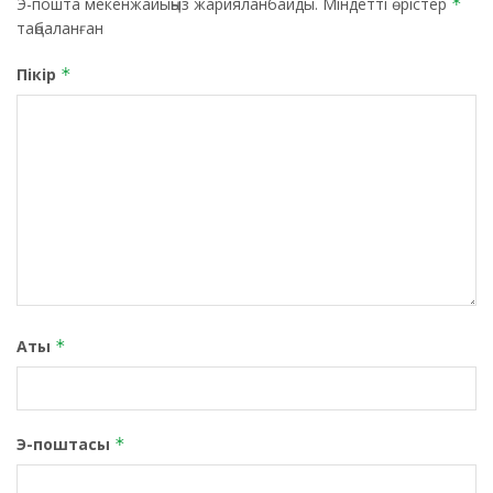
Э-пошта мекенжайыңыз жарияланбайды.
Міндетті өрістер
*
таңбаланған
Пікір
*
Аты
*
Э-поштасы
*