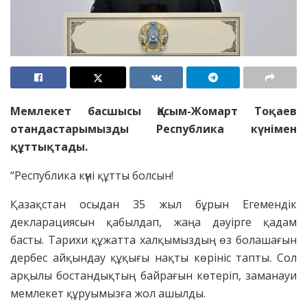
Мемлекет басшысы Қасым-Жомарт Тоқаев
отандастарымызды Республика күнімен
құттықтады.
“Республика күні құтты болсын!
Қазақстан осыдан 35 жыл бұрын Егемендік
декларациясын қабылдап, жаңа дәуірге қадам
басты. Тарихи құжатта халқымыздың өз болашағын
дербес айқындау құқығы нақты көрініс тапты. Сол
арқылы бостандықтың байрағын көтеріп, заманауи
мемлекет құруымызға жол ашылды.