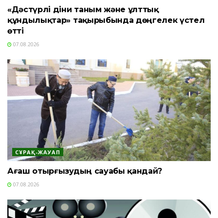
«Дәстүрлі діни таным және ұлттық
құндылықтар» тақырыбында дөңгелек үстел
өтті
07.08.2026
СҰРАҚ-ЖАУАП
Ағаш отырғызудың сауабы қандай?
07.08.2026