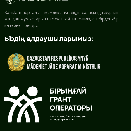
Kazislam порталы – мемлекетіміздің дін саласында жүргізіп
жатқан жұмыстарын насихаттайтын еліміздегі бірден-бір
интернет-ресурс.
Біздің қолдаушыларымыз: