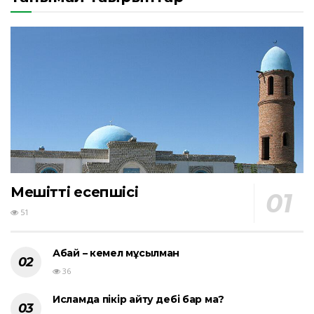
Мешіттің есепшісі
51
Абай – кемел мұсылман
36
Исламда пікір айту әдебі бар ма?