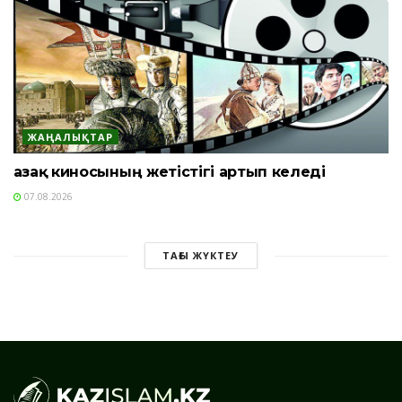
ЖАҢАЛЫҚТАР
Қазақ киносының жетістігі артып келеді
07.08.2026
ТАҒЫ ЖҮКТЕУ