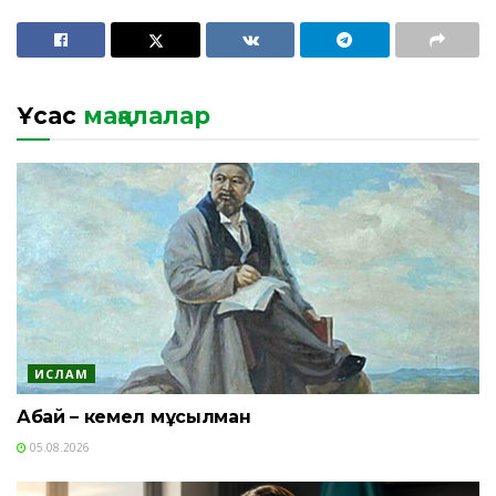
Ұқсас
мақалалар
ИСЛАМ
Абай – кемел мұсылман
05.08.2026