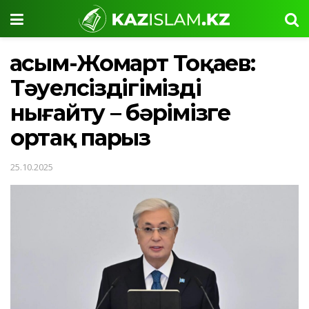
Қасым-Жомарт Тоқаев:
Тәуелсіздігімізді
нығайту – бәрімізге
ортақ парыз
25.10.2025