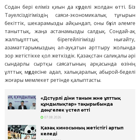
Содан бері еліміз қиын да күрделі жолдан өтті. Біз
Тәуелсіздігіміздің саяси-экономикалық тұғырын
бекіттік, шекарамызды айқындап, оны бүкіл әлемге
таныттық, жаңа астанамызды салдық. Сондай-ақ
жалпыұлттық бірегейлігімізді нығайту,
азаматтарымыздың әл-ауқатын арттыру жолында
зор жетістікке қол жеткіздік. Қазақстан салиқалы әрі
сындарлы сыртқы саясатының арқасында өзінің
ұлттық мүддесіне адал, халықаралық абырой-беделі
жоғары мемлекет ретінде қалыптасты.
«Дәстүрлі діни таным және ұлттық
құндылықтар» тақырыбында
дөңгелек үстел өтті
07.08.2026
Қазақ киносының жетістігі артып
келеді