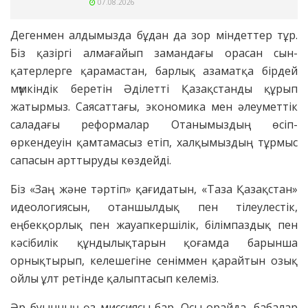
07.08.2026
Дегенмен алдымызда бұдан да зор міндеттер тұр.
Біз қазіргі алмағайып замандағы орасан сын-
қатерлерге қарамастан, барлық азаматқа бірдей
мүмкіндік беретін Әділетті Қазақстанды құрып
жатырмыз. Саясаттағы, экономика мен әлеуметтік
саладағы реформалар Отанымыздың өсіп-
өркендеуін қамтамасыз етіп, халқымыздың тұрмыс
сапасын арттыруды көздейді.
Біз «Заң және тәртіп» қағидатын, «Таза Қазақстан»
идеологиясын, отаншылдық пен тілеулестік,
еңбекқорлық пен жауапкершілік, білімпаздық пен
кәсібилік құндылықтарын қоғамда барынша
орнықтырып, келешегіне сеніммен қарайтын озық
ойлы ұлт ретінде қалыптасып келеміз.
Әр буынның өз миссиясы бар. Осы орайда, бабалар