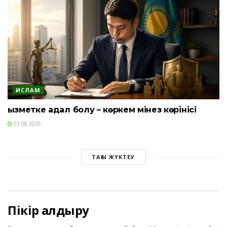
ИСЛАМ
Қызметке адал болу – көркем мінез көрінісі
03.08.2026
ТАҒЫ ЖҮКТЕУ
Пікір қалдыру