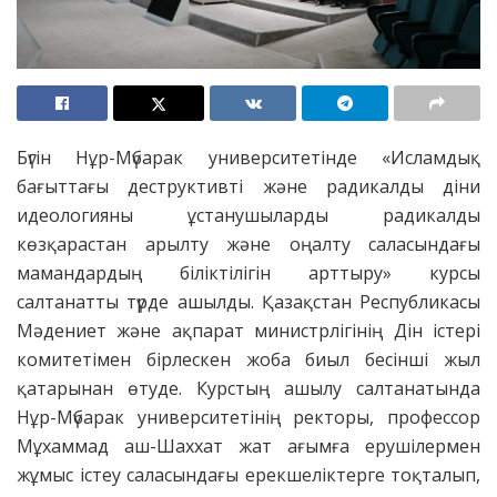
Бүгін Нұр-Мүбарак университетінде «Исламдық
бағыттағы деструктивті және радикалды діни
идеологияны ұстанушыларды радикалды
көзқарастан арылту және оңалту саласындағы
мамандардың біліктілігін арттыру» курсы
салтанатты түрде ашылды. Қазақстан Республикасы
Мәдениет және ақпарат министрлігінің Дін істері
комитетімен бірлескен жоба биыл бесінші жыл
қатарынан өтуде. Курстың ашылу салтанатында
Нұр-Мүбарак университетінің ректоры, профессор
Мұхаммад аш-Шаххат жат ағымға ерушілермен
жұмыс істеу саласындағы ерекшеліктерге тоқталып,