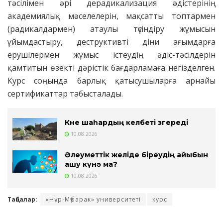
тәсілімен әрі дерадикализация әдістерінің
академиялық мәселелерін, мақсатты топтармен
(радикалдармен) атаулы түсіндіру жұмысын
ұйымдастыру, деструктивті діни ағымдарға
ерушілермен жұмыс істеудің әдіс-тәсілдерін
қамтитын өзекті дәрістік бағдарламаға негізделген.
Курс соңында барлық қатысушыларға арнайы
сертификаттар табысталады.
Көне шаһардың келбеті өзгереді
10.08.2026
Әлеуметтік желіде біреудің айыбын
ашу күнә ма?
10.08.2026
Таңбалар:
«Нұр-Мүбарак» университеті
курс