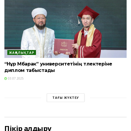
ЖАҢАЛЫҚТАР
“Нұр Мүбарак” университетінің түлектеріне
диплом табыстады
03.07.2025
ТАҒЫ ЖҮКТЕУ
Пікір қалдыру