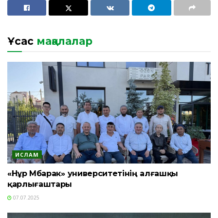
Ұқсас
мақалалар
ИСЛАМ
«Нұр Мүбарак» университетінің алғашқы
қарлығаштары
07.07.2025