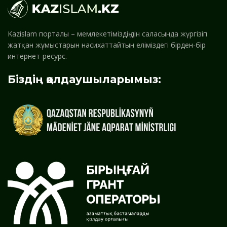
Kazislam порталы – мемлекетіміздің дін саласында жүргізіп
жатқан жұмыстарын насихаттайтын еліміздегі бірден-бір
интернет-ресурс.
Біздің қолдаушыларымыз: