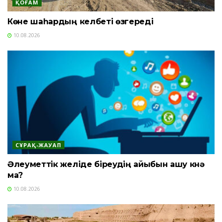
ҚОҒАМ
Көне шаһардың келбеті өзгереді
10.08.2026
СҰРАҚ-ЖАУАП
Әлеуметтік желіде біреудің айыбын ашу күнә
ма?
10.08.2026