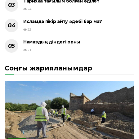
Тарихқа тағылым болған әділет
24
Исламда пікір айту әдебі бар ма?
22
Намаздың діндегі орны
21
Соңғы жарияланымдар