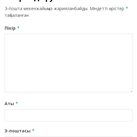
Э-пошта мекенжайыңыз жарияланбайды.
Міндетті өрістер
*
таңбаланған
Пікір
*
Аты
*
Э-поштасы
*