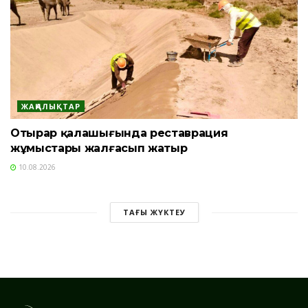
ЖАҢАЛЫҚТАР
Отырар қалашығында реставрация
жұмыстары жалғасып жатыр
10.08.2026
ТАҒЫ ЖҮКТЕУ