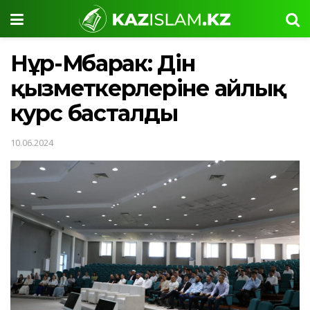
Нұр-Мүбарак: Дін
қызметкерлеріне айлық
курс басталды
10.06.2024