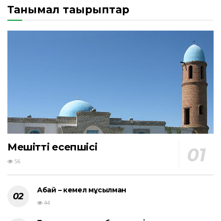
Танымал тақырыптар
Мешіттің есепшісі
56
Абай – кемел мұсылман
44