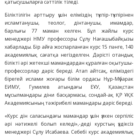
қатысушыларға сәттілік тіледі.
Біліктілігін арттыру үшін еліміздің түкпір-түкпірінен
исламтанушы, теолог, дінтанушы, имамдар,
барлығы 77 маман келген. Бұл жайлы курс
менеджері НМУ профессоры Сұлу Нағашыбайқызы
хабарлады. Бір айға жоспарланған курс 15 пәнге, 140
академиялық сағатқа негізделген. Дәрісті отандық
білікті әрі жетекші мамандардан құралған оқытушы-
профессорлар дәріс береді. Атап айтсақ, еліміздегі
бірегей ислами жоғары білім ордасы Нұр-Мүбарак
ЕИМУ, Гумилев атындағы ЕҰУ, Қазақстан
мұсылмандары діни басқармасы, сондай-ақ ҚР ҰҚК
Академиясының тәжірибелі мамандары дәріс береді.
«Курс дін саласындағы мамандар үшін үлкен серпіліс
әрі нәтижелі болып келеді»,-деді курстың үздіксіз
менеджері Сұлу Исабаева. Себебі курс академиялық