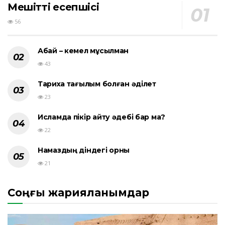
Мешіттің есепшісі
56
Абай – кемел мұсылман
43
Тарихқа тағылым болған әділет
23
Исламда пікір айту әдебі бар ма?
22
Намаздың діндегі орны
21
Соңғы жарияланымдар