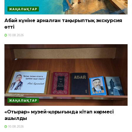
ЖАҢАЛЫҚТАР
Абай күніне арналған тақырыптық экскурсия
өтті
10.08.2026
ЖАҢАЛЫҚТАР
«Отырар» музей-қорығында кітап көрмесі
ашылды
10.08.2026