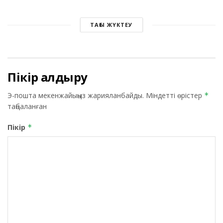
ТАҒЫ ЖҮКТЕУ
Пікір қалдыру
Э-пошта мекенжайыңыз жарияланбайды.
Міндетті өрістер
*
таңбаланған
Пікір
*