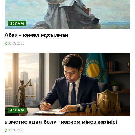
ИСЛАМ
Абай – кемел мұсылман
05.08.2026
ИСЛАМ
Қызметке адал болу – көркем мінез көрінісі
03.08.2026