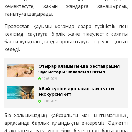
көмектесуге, жақын жандарға жанашырлық
танытуға шақырады.
Православ қауымы қоғамда өзара түсіністік пен
келісімді сақтауға, бірлік және тілеулестік сияқты
басты құндылықтарды орнықтыруға зор үлес қосып
келеді.
Отырар қалашығында реставрация
жұмыстары жалғасып жатыр
10.08.2026
Абай күніне арналған тақырыптық
экскурсия өтті
10.08.2026
Біз халқымыздың қайсарлығы мен ынтымағының
арқасында барлық қиындықты еңсереміз. Әділетті
Қазақстанды құру үшін биік белестерді бағындыра