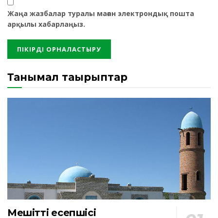
Жаңа жазбалар туралы маған электрондық пошта
арқылы хабарлаңыз.
Танымал тақырыптар
Мешіттің есепшісі