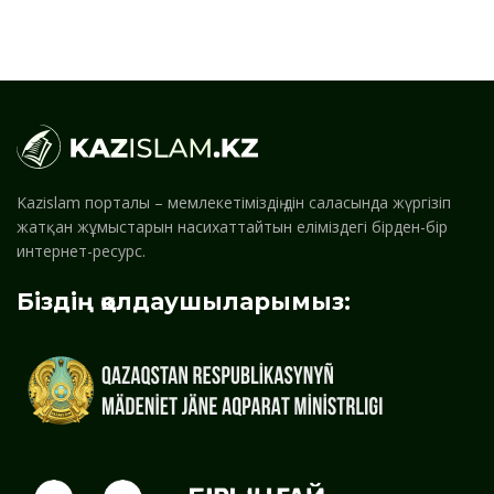
Kazislam порталы – мемлекетіміздің дін саласында жүргізіп
жатқан жұмыстарын насихаттайтын еліміздегі бірден-бір
интернет-ресурс.
Біздің қолдаушыларымыз: