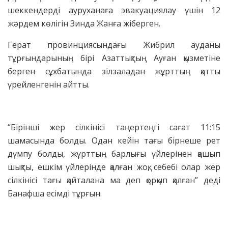
шеккендерді ауруханаға эвакуациялау үшін 12
жәрдем көлігін Зинда Жанға жіберген.
Герат провинциясындағы Жибрил ауданы
тұрғындарының бірі Азаттықтың Ауған қызметіне
берген сұхбатында зілзаладан жұрттың қатты
үрейленгенін айтты.
“Бірінші жер сілкінісі таңертеңгі сағат 11:15
шамасында болды. Одан кейін тағы бірнеше рет
дүмпу болды, жұрттың барлығы үйлерінен қашып
шықты, ешкім үйлерінде қалған жоқ, себебі олар жер
сілкінісі тағы қайталана ма деп қорқып қалған” деді
Банафша есімді тұрғын.