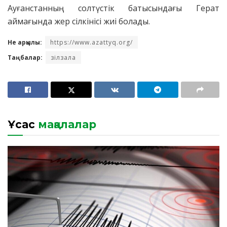
Ауғанстанның солтүстік батысындағы Герат
аймағында жер сілкінісі жиі болады.
Не арқылы:
https://www.azattyq.org/
Таңбалар:
зілзала
Ұқсас
мақалалар