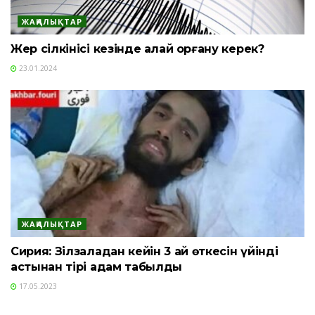
ЖАҢАЛЫҚТАР
Жер сілкінісі кезінде қалай қорғану керек?
23.01.2024
ЖАҢАЛЫҚТАР
Сирия: Зілзаладан кейін 3 ай өткесін үйінді
астынан тірі адам табылды
17.05.2023