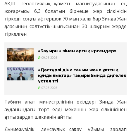
АҚШ геологиялық қызметі магнитудасының ең
жоғарғысы 6,3 болатын бірнеше жер сілкінісін
тіркеді, соңғы афтершок 70 мың халқы бар Зинда Жан
қаласының солтүстік-шығысынан 30 шақырым жерде
тіркелген.
«Бауырын өзінен артық көргендер»
09.08.2026
«Дәстүрлі діни таным және ұлттық
құндылықтар» тақырыбында дөңгелек
үстел өтті
07.08.2026
Табиғи апат министрлігінің өкілдері Зинда Жан
ауданындағы төрт елді мекеннің жер сілкінісінен
қатты зардап шеккенін айтты.
Дүниежүзілік денсаулық сақтау ұйымы зардап