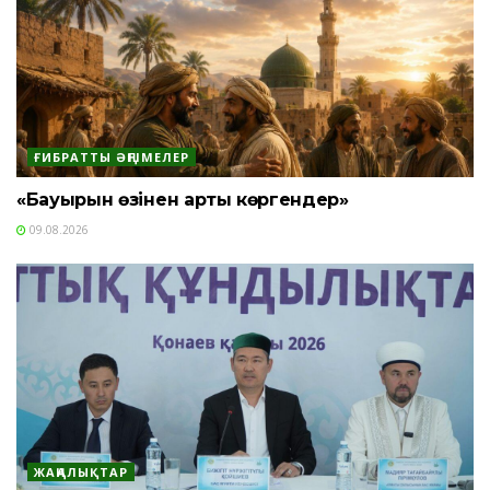
ҒИБРАТТЫ ӘҢГІМЕЛЕР
«Бауырын өзінен артық көргендер»
09.08.2026
ЖАҢАЛЫҚТАР