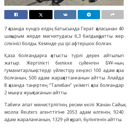
7 қазанда күндіз елдің батысында Герат қаласынан 40
шақырым жерде магнитудасы 6,3 балдық қуатты жер
сілкінісі болды. Кемінде үш ірі афтершок болған.
Қаза болғандарға қатысты түрлі дерек айтылып
жатыр. Жергілікті билікке сүйенген БҰҰ-ның
гуманитарлық істерді үйлестіру кеңсесі 100 адам қаза
болғанын, 500 адам жарақаттанғанын айтты. Алайда
8 қазанда таңертең “Талибан” үкіметі қаза болғандар
2 мыңға жуықтағанын айтты.
Табиғи апат министрлігінің ресми өкілі Жанан Сайық
молла Reuters агенттігіне 2053 адам өлгенін, 9240
адам жараланғанын, 1329 үй қирап, бүлінгенін айтты.