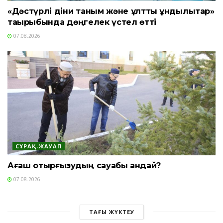
«Дәстүрлі діни таным және ұлттық құндылықтар»
тақырыбында дөңгелек үстел өтті
07.08.2026
СҰРАҚ-ЖАУАП
Ағаш отырғызудың сауабы қандай?
07.08.2026
ТАҒЫ ЖҮКТЕУ