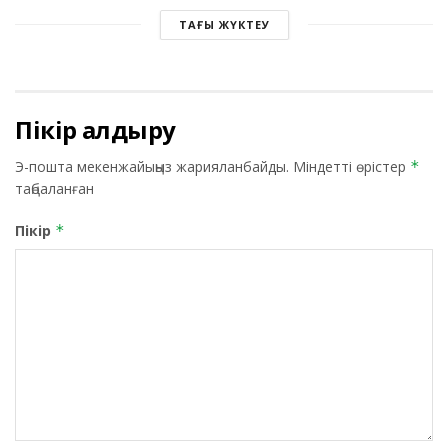
ТАҒЫ ЖҮКТЕУ
Пікір қалдыру
Э-пошта мекенжайыңыз жарияланбайды.
Міндетті өрістер
*
таңбаланған
Пікір
*