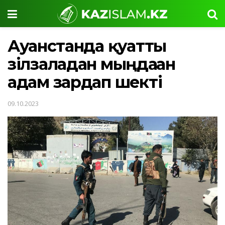
Ауғанстанда қуатты
зілзаладан мыңдаған
адам зардап шекті
09.10.2023