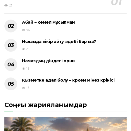
52
Абай – кемел мұсылман
36
Исламда пікір айту әдебі бар ма?
20
Намаздың діндегі орны
19
Қызметке адал болу – көркем мінез көрінісі
18
Соңғы жарияланымдар