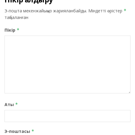
Э-пошта мекенжайыңыз жарияланбайды.
Міндетті өрістер
*
таңбаланған
Пікір
*
Аты
*
Э-поштасы
*