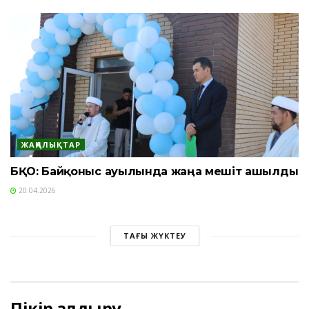
ЖАҢАЛЫҚТАР
БҚО: Байқоныс ауылында жаңа мешіт ашылды
20.04.2026
ТАҒЫ ЖҮКТЕУ
Пікір қалдыру