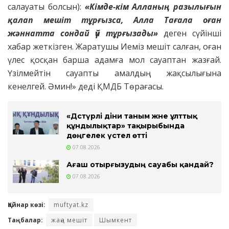
салауаты болсын):
«Кімде-кім Алланың разылығын
қалап мешіт тұрғызса, Алла Тағала оған
жәннатта сондай үй тұрғызады»
деген сүйінші
хабар жеткізген. Жаратушы Иеміз мешіт салған, оған
үлес қосқан барша адамға мол сауаптан жазғай.
Үзілмейтін сауапты амалдың жақсылығына
кенелгей. Әмин!» деді ҚМДБ Төрағасы.
«Дәстүрлі діни таным және ұлттық
құндылықтар» тақырыбында
дөңгелек үстел өтті
07.08.2026
Ағаш отырғызудың сауабы қандай?
07.08.2026
Қайнар көзі:
muftyat.kz
Таңбалар:
жаңа мешіт
Шымкент