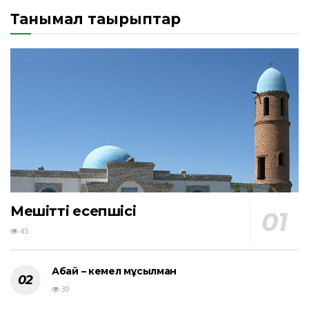
Танымал тақырыптар
Мешіттің есепшісі
45
Абай – кемел мұсылман
30