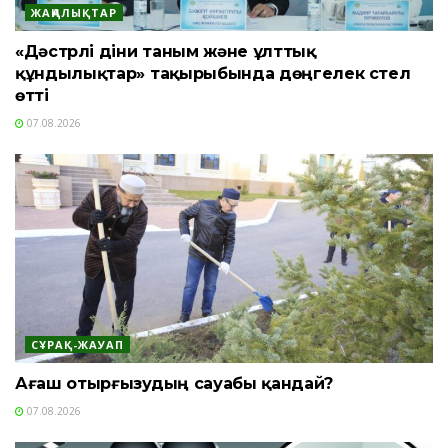
ЖАҢАЛЫҚТАР
«Дәстүрлі діни таным және ұлттық
құндылықтар» тақырыбында дөңгелек үстел
өтті
07.08.2026
СҰРАҚ-ЖАУАП
Ағаш отырғызудың сауабы қандай?
07.08.2026