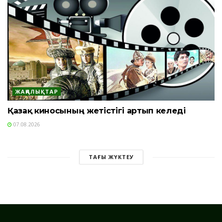
ЖАҢАЛЫҚТАР
Қазақ киносының жетістігі артып келеді
07.08.2026
ТАҒЫ ЖҮКТЕУ