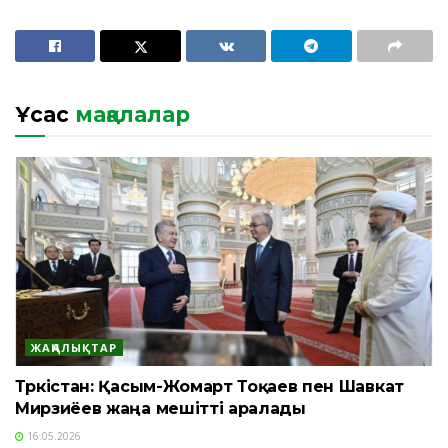
Ұқсас
мақалалар
ЖАҢАЛЫҚТАР
Түркістан: Қасым-Жомарт Тоқаев пен Шавкат
Мирзиёев жаңа мешітті аралады
16.05.2026