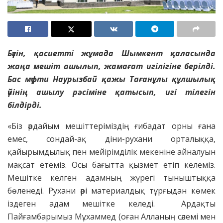
Бүгін, қасиетті жұмада Шымкент қаласында
жаңа мешіт ашылып, жамағат игілігіне берілді.
Бас мүфти Наурызбай қажы Тағанұлы құлшылық
үйінің ашылу рәсіміне қатысып, игі тілегін
білдірді.
«Біз әрдайым мешіттеріміздің ғибадат орны ғана
емес, сондай-ақ діни-рухани орталыққа,
қайырымдылық пен мейірімділік мекеніне айналуын
мақсат етеміз. Осы бағытта қызмет етіп келеміз.
Мешітке келген адамның жүрегі тыныштыққа
бөленеді. Рухани әрі материалдық тұрғыдан көмек
іздеген адам мешітке келеді. Ардақты
Пайғамбарымыз Мұхаммед (оған Алланың сәлемі мен