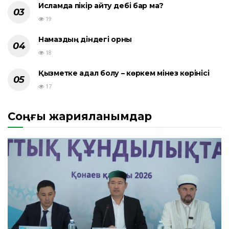
Исламда пікір айту әдебі бар ма?
19
Намаздың діндегі орны
18
Қызметке адал болу – көркем мінез көрінісі
17
Соңғы жарияланымдар