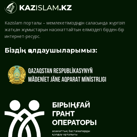
Kazislam порталы – мемлекетіміздің дін саласында жүргізіп
жатқан жұмыстарын насихаттайтын еліміздегі бірден-бір
интернет-ресурс.
Біздің қолдаушыларымыз: